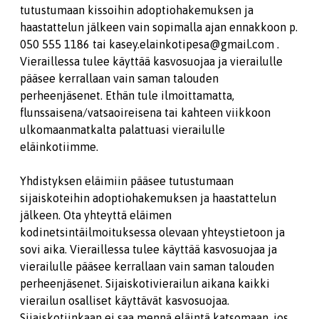
tutustumaan kissoihin adoptiohakemuksen ja
haastattelun jälkeen vain sopimalla ajan ennakkoon p.
050 555 1186 tai kasey.elainkotipesa@gmail.com .
Vieraillessa tulee käyttää kasvosuojaa ja vierailulle
pääsee kerrallaan vain saman talouden
perheenjäsenet. Ethän tule ilmoittamatta,
flunssaisena/vatsaoireisena tai kahteen viikkoon
ulkomaanmatkalta palattuasi vierailulle
eläinkotiimme.
Yhdistyksen eläimiin pääsee tutustumaan
sijaiskoteihin adoptiohakemuksen ja haastattelun
jälkeen. Ota yhteyttä eläimen
kodinetsintäilmoituksessa olevaan yhteystietoon ja
sovi aika. Vieraillessa tulee käyttää kasvosuojaa ja
vierailulle pääsee kerrallaan vain saman talouden
perheenjäsenet. Sijaiskotivierailun aikana kaikki
vierailun osalliset käyttävät kasvosuojaa.
Sijaiskotiinkaan ei saa mennä eläintä katsomaan, jos