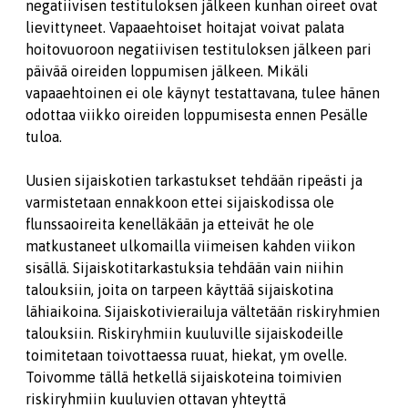
negatiivisen testituloksen jälkeen kunhan oireet ovat
lievittyneet. Vapaaehtoiset hoitajat voivat palata
hoitovuoroon negatiivisen testituloksen jälkeen pari
päivää oireiden loppumisen jälkeen. Mikäli
vapaaehtoinen ei ole käynyt testattavana, tulee hänen
odottaa viikko oireiden loppumisesta ennen Pesälle
tuloa.
Uusien sijaiskotien tarkastukset tehdään ripeästi ja
varmistetaan ennakkoon ettei sijaiskodissa ole
flunssaoireita kenelläkään ja etteivät he ole
matkustaneet ulkomailla viimeisen kahden viikon
sisällä. Sijaiskotitarkastuksia tehdään vain niihin
talouksiin, joita on tarpeen käyttää sijaiskotina
lähiaikoina. Sijaiskotivierailuja vältetään riskiryhmien
talouksiin. Riskiryhmiin kuuluville sijaiskodeille
toimitetaan toivottaessa ruuat, hiekat, ym ovelle.
Toivomme tällä hetkellä sijaiskoteina toimivien
riskiryhmiin kuuluvien ottavan yhteyttä