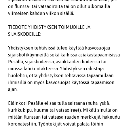
on flunssa- tai vatsaoireita tai on ollut ulkomailla
viimeisen kahden viikon sisällä.
TIEDOTE YHDISTYKSEN TOIMIJOILLE JA
SIJAISKODEILLE:
Yhdistyksen tehtävissä tulee käyttää kasvosuojaa
sijaiskotikäynneillä sekä kaikissa asiakastapaamisissa
Pesällä, sijaiskodeissa, asiakkaiden kodeissa tai
muissa lähikontakteissa. Yhdistyksen edustaja
huolehtii, että yhdistyksen tehtävissä tapaamillaan
ihmisillä on myös kasvosuojat käytössä tapaamisen
ajan.
Eläinkoti Pesälle ei saa tulla sairaana (nuha, yskä,
kurkkukipu, kuume tai vatsaoireet). Mikäli sinulla on
mitään flunssan tai vatsasairauden merkkejä, hakeudu
koronatestiin. Työntekijät voivat palata töihin