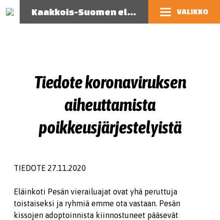
Kaakkois-Suomen eläinsuojeluyhdistys
VALIKKO
Tiedote koronaviruksen
aiheuttamista
poikkeusjärjestelyistä
TIEDOTE 27.11.2020
Eläinkoti Pesän vierailuajat ovat yhä peruttuja
toistaiseksi ja ryhmiä emme ota vastaan. Pesän
kissojen adoptoinnista kiinnostuneet pääsevät