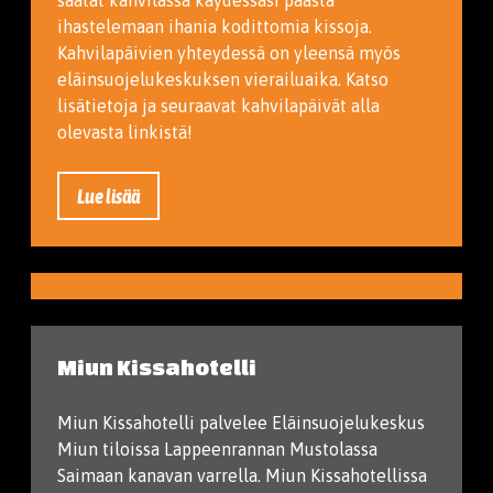
saatat kahvilassa käydessäsi päästä
ihastelemaan ihania kodittomia kissoja.
Kahvilapäivien yhteydessä on yleensä myös
eläinsuojelukeskuksen vierailuaika. Katso
lisätietoja ja seuraavat kahvilapäivät alla
olevasta linkistä!
Lue lisää
Miun Kissahotelli
Miun Kissahotelli palvelee Eläinsuojelukeskus
Miun tiloissa Lappeenrannan Mustolassa
Saimaan kanavan varrella. Miun Kissahotellissa