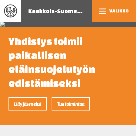
Kaakkois-Suomen eläinsuojeluyhdistys
VALIKKO
Yhdistys toimii
paikallisen
eläinsuojelutyön
edistämiseksi
Liity jäseneksi
Tue toimintaa