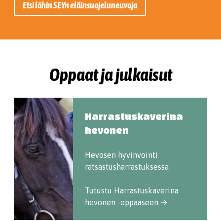
Etsi lähin SEYn eläinsuojeluneuvoja
Oppaat ja julkaisut
Harrastuskaverina
hevonen
Hevosen hyvinvointi
ratsastusharrastuksessa
Tutustu Harrastuskaverina
hevonen -oppaaseen →