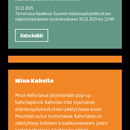
15.11.2025
Tervetuloa Kaakkois-Suomen eläinsuojeluyhdistyksen
sääntömääräiseen syyskokoukseen 30.11.2025 klo 12:00!
Katso kaikki
Miun Kahvila
Miun Kahvilassa järjestetään pop-up -
kahvilapäiviä. Kahvilan tilat sijaitsevat
eläinsuojelukeskuksen päätytilassa aivan
Mustolan sulun tuntumassa. Kahvilasta on
näköyhteys kahteen kissahuoneeseen, joten