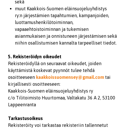
sekä
muut Kaakkois-Suomen eläinsuojeluyhdistys
ry:n järjestämien tapahtumien, kampanjoiden,
luottamushenkilötoiminnan,
vapaaehtoistoiminnan ja tukemisen
asianmukaisen ja onnistuneen järjestämisen sekä
niihin osallistumisen kannalta tarpeelliset tiedot.
5. Rekisteröidyn oikeudet
Rekisteröidyllä on seuraavat oikeudet, joiden
käyttämistä koskevat pyynnöt tulee tehdä
osoitteeseen
kaakkoissuomensey@gmail.com
tai
kirjallisesti osoitteeseen:
Kaakkois-Suomen eläinsuojeluyhdistys ry
c/o Tilitoimisto Huurtomaa, Valtakatu 36 A 2, 53100
Lappeenranta
Tarkastusoikeus
Rekisteröity voi tarkastaa rekisteriin tallennetut