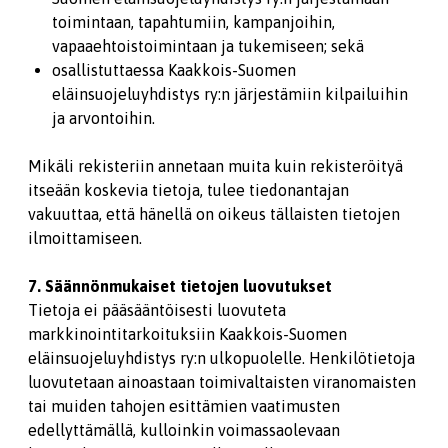
toimintaan, tapahtumiin, kampanjoihin,
vapaaehtoistoimintaan ja tukemiseen; sekä
osallistuttaessa Kaakkois-Suomen
eläinsuojeluyhdistys ry:n järjestämiin kilpailuihin
ja arvontoihin.
Mikäli rekisteriin annetaan muita kuin rekisteröityä
itseään koskevia tietoja, tulee tiedonantajan
vakuuttaa, että hänellä on oikeus tällaisten tietojen
ilmoittamiseen.
7. Säännönmukaiset tietojen luovutukset
Tietoja ei pääsääntöisesti luovuteta
markkinointitarkoituksiin Kaakkois-Suomen
eläinsuojeluyhdistys ry:n ulkopuolelle. Henkilötietoja
luovutetaan ainoastaan toimivaltaisten viranomaisten
tai muiden tahojen esittämien vaatimusten
edellyttämällä, kulloinkin voimassaolevaan