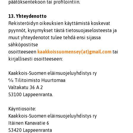
päätöksentekoon tai profilointiin.
13. Yhteydenotto
Rekisteröidyn oikeuksien käyttämistä koskevat
pyynnöt, kysymykset tästä tietosuojaselosteesta ja
muut yhteydenotot tulee tehdä ensi sijassa
sähköpostitse
osoitteeseen
kaakkoissuomensey(at)gmail.com
tai
kirjallisesti osoitteeseen:
Kaakkois-Suomen eläinsuojeluyhdistys ry
℅ Tilitoimisto Huurtomaa
Valtakatu 36 A 2
53100 Lappeenranta.
Käyntiosoite:
Kaakkois-Suomen eläinsuojeluyhdistys ry
Itäinen Kanavatie 6
53420 Lappeenranta