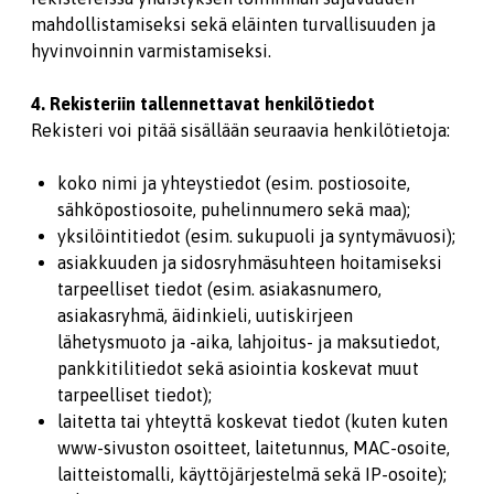
mahdollistamiseksi sekä eläinten turvallisuuden ja
hyvinvoinnin varmistamiseksi.
4. Rekisteriin tallennettavat henkilötiedot
Rekisteri voi pitää sisällään seuraavia henkilötietoja:
koko nimi ja yhteystiedot (esim. postiosoite,
sähköpostiosoite, puhelinnumero sekä maa);
yksilöintitiedot (esim. sukupuoli ja syntymävuosi);
asiakkuuden ja sidosryhmäsuhteen hoitamiseksi
tarpeelliset tiedot (esim. asiakasnumero,
asiakasryhmä, äidinkieli, uutiskirjeen
lähetysmuoto ja -aika, lahjoitus- ja maksutiedot,
pankkitilitiedot sekä asiointia koskevat muut
tarpeelliset tiedot);
laitetta tai yhteyttä koskevat tiedot (kuten kuten
www-sivuston osoitteet, laitetunnus, MAC-osoite,
laitteistomalli, käyttöjärjestelmä sekä IP-osoite);