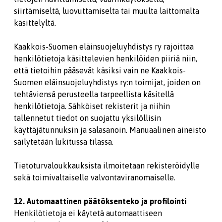
siirtämiseltä, luovuttamiselta tai muulta laittomalta
käsittelyltä.
Kaakkois-Suomen eläinsuojeluyhdistys ry rajoittaa
henkilötietoja käsittelevien henkilöiden piiriä niin,
että tietoihin pääsevät käsiksi vain ne Kaakkois-
Suomen eläinsuojeluyhdistys ry:n toimijat, joiden on
tehtäviensä perusteella tarpeellista käsitellä
henkilötietoja. Sähköiset rekisterit ja niihin
tallennetut tiedot on suojattu yksilöllisin
käyttäjätunnuksin ja salasanoin. Manuaalinen aineisto
säilytetään lukitussa tilassa.
Tietoturvaloukkauksista ilmoitetaan rekisteröidylle
sekä toimivaltaiselle valvontaviranomaiselle.
12. Automaattinen päätöksenteko ja profilointi
Henkilötietoja ei käytetä automaattiseen