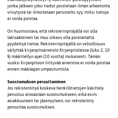
jonka jälkeen joko tiedot poistetaan ilman aiheetonta
viivytystä tai ilmoitetaan perusteltu syy, miksi tietoja
ei voida poistaa.
On huomioitava, että rekisterinpitäjällä voi olla
lakisääteinen tai muu oikeus olla poistamatta
pyydettyä tietoa. Rekisterinpitäjällä on velvollisuus
säilyttää kirjanpitoaineisto Kirjanpitolaissa (luku 2, 10
§) määritellyn ajan (10 vuotta) mukaisesti. Tämän
vuoksi kirjanpitoon liittyvää aineistoa ei voida poistaa
ennen määräajan umpeutumista.
Suostumuksen peruuttaminen
Jos rekisteröityä koskeva henkilötietojen käsittely
perustuu ainoastaan suostumukseen, eikä esim.
asiakkuuteen tai jäsenyyteen, voi rekisteröity
peruuttaa suostumuksen.