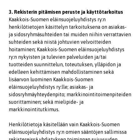
3. Rekisterin pitämisen peruste ja käyttötarkoitus
Kaakkois-Suomen eläinsuojeluyhdistys ry:n
henkilötietojen käsittelyn tarkoituksena on asiakas-
ja sidosryhmäsuhteiden tai muiden niihin verrattavien
suhteiden sekä niistä johtuvien velvoitteiden
hoitaminen; Kaakkois-Suomen eläinsuojeluyhdistys
ry:n nykyisten ja tulevien palveluiden ja/tai
tuotteiden suunnittelun, toteutuksen, ylläpidon ja
edelleen kehittämisen mahdollistaminen sekä
lisäarvon luominen Kaakkois-Suomen
eläinsuojeluyhdistys ry:lle; asiakas- ja
sidosryhmäyhteydenpito; markkinointitoimenpiteiden
suorittaminen; sekä mielipide- ja
markkinointitutkimus.
Henkilötietoja käsitellään vain Kaakkois-Suomen
eläinsuojeluyhdistys ry:n omien sääntöjen sallimissa
rekistereissä yhdistyksen toiminnan sujuvuuden