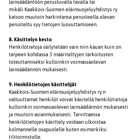
lainsäädäntöön perustuvalla tavalla tai
mikäli Kaakkois-Suomen eläinsuojeluyhdistys ry
katsoo muutoin harkintansa perusteella olevan
perusteltu syy tietojen luovuttamiseen.
8. Käsittelyn kesto
Henkilötietoja säilytetään vain niin kauan kuin on
tarpeen kohdassa 3 määriteltyjen tarkoitusten
toteuttamiseksi kulloinkin voimassaolevan
lainsäädännön mukaisesti.
9. Henkilötietojen käsittelijät
Kaakkois-Suomen eläinsuojeluyhdistys ry:n
valtuuttamat henkilöt voivat käsitellä henkilötietoja
kulloinkin voimassaolevan lainsäädännön mukaisesti
ja muutoin asianmukaisesti. Tarvittaessa
henkilötietojen käsittely voidaan ulkoistaa
kolmannelle osapuolelle kuten esimerkiksi
tilitoimistolle.