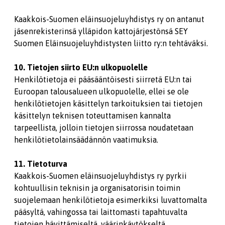
Kaakkois-Suomen eläinsuojeluyhdistys ry on antanut
jäsenrekisterinsä ylläpidon kattojärjestönsä SEY
Suomen Eläinsuojeluyhdistysten liitto ry:n tehtäväksi.
10. Tietojen siirto EU:n ulkopuolelle
Henkilötietoja ei pääsääntöisesti siirretä EU:n tai
Euroopan talousalueen ulkopuolelle, ellei se ole
henkilötietojen käsittelyn tarkoituksien tai tietojen
käsittelyn teknisen toteuttamisen kannalta
tarpeellista, jolloin tietojen siirrossa noudatetaan
henkilötietolainsäädännön vaatimuksia.
11. Tietoturva
Kaakkois-Suomen eläinsuojeluyhdistys ry pyrkii
kohtuullisin teknisin ja organisatorisin toimin
suojelemaan henkilötietoja esimerkiksi luvattomalta
pääsyltä, vahingossa tai laittomasti tapahtuvalta
tietojen hävittämiseltä, väärinkäytökseltä,