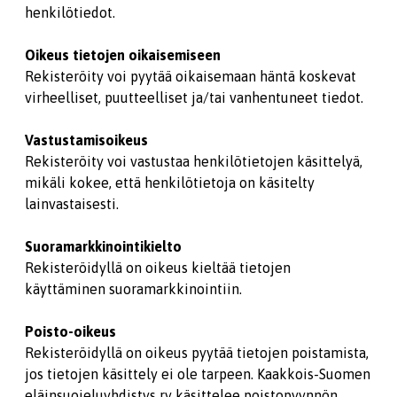
henkilötiedot.
Oikeus tietojen oikaisemiseen
Rekisteröity voi pyytää oikaisemaan häntä koskevat
virheelliset, puutteelliset ja/tai vanhentuneet tiedot.
Vastustamisoikeus
Rekisteröity voi vastustaa henkilötietojen käsittelyä,
mikäli kokee, että henkilötietoja on käsitelty
lainvastaisesti.
Suoramarkkinointikielto
Rekisteröidyllä on oikeus kieltää tietojen
käyttäminen suoramarkkinointiin.
Poisto-oikeus
Rekisteröidyllä on oikeus pyytää tietojen poistamista,
jos tietojen käsittely ei ole tarpeen. Kaakkois-Suomen
eläinsuojeluyhdistys ry käsittelee poistopyynnön,