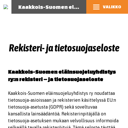
Kaakkois-Suomen eläinsuojeluyhdistys
VALIKKO
Rekisteri- ja tietosuojaseloste
Kaakkois-Suomen eläinsuojeluyhdistys
ry:n rekisteri – ja tietosuojaseloste
Kaakkois-Suomen eläinsuojeluyhdistys ry noudattaa
tietosuoja-asioissaan ja rekisterien käsittelyssä EU:n
tietosuoja-asetusta (GDPR) sekä soveltuvaa
kansallista lainsäädäntöä. Rekisterinpitäjällä on
tietosuoja-asetuksen mukaan velvollisuus informoida
selkeällä tavalla rekisteröityjä. Tämä seloste täyttää