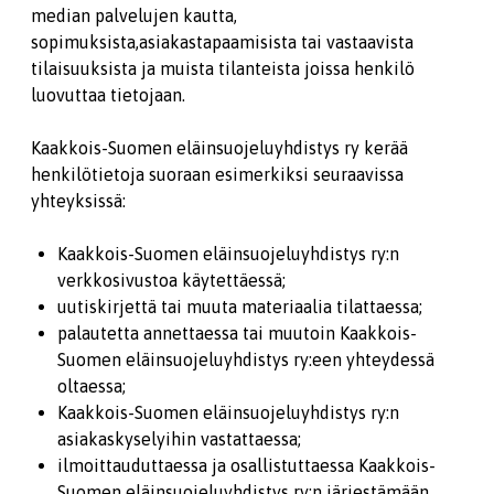
median palvelujen kautta,
sopimuksista,asiakastapaamisista tai vastaavista
tilaisuuksista ja muista tilanteista joissa henkilö
luovuttaa tietojaan.
Kaakkois-Suomen eläinsuojeluyhdistys ry kerää
henkilötietoja suoraan esimerkiksi seuraavissa
yhteyksissä:
Kaakkois-Suomen eläinsuojeluyhdistys ry:n
verkkosivustoa käytettäessä;
uutiskirjettä tai muuta materiaalia tilattaessa;
palautetta annettaessa tai muutoin Kaakkois-
Suomen eläinsuojeluyhdistys ry:een yhteydessä
oltaessa;
Kaakkois-Suomen eläinsuojeluyhdistys ry:n
asiakaskyselyihin vastattaessa;
ilmoittauduttaessa ja osallistuttaessa Kaakkois-
Suomen eläinsuojeluyhdistys ry:n järjestämään