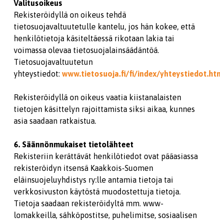
Valitusoikeus
Rekisteröidyllä on oikeus tehdä
tietosuojavaltuutetulle kantelu, jos hän kokee, että
henkilötietoja käsiteltäessä rikotaan lakia tai
voimassa olevaa tietosuojalainsäädäntöä.
Tietosuojavaltuutetun
yhteystiedot:
www.tietosuoja.fi/fi/index/yhteystiedot.ht
Rekisteröidyllä on oikeus vaatia kiistanalaisten
tietojen käsittelyn rajoittamista siksi aikaa, kunnes
asia saadaan ratkaistua.
6. Säännönmukaiset tietolähteet
Rekisteriin kerättävät henkilötiedot ovat pääasiassa
rekisteröidyn itsensä Kaakkois-Suomen
eläinsuojeluyhdistys ry:lle antamia tietoja tai
verkkosivuston käytöstä muodostettuja tietoja.
Tietoja saadaan rekisteröidyltä mm. www-
lomakkeilla, sähköpostitse, puhelimitse, sosiaalisen