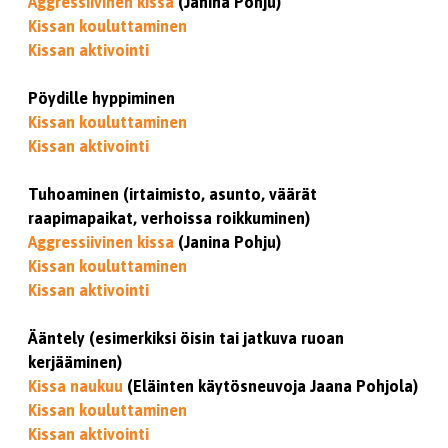
Aggressiivinen kissa
(Janina Pohju)
Kissan kouluttaminen
Kissan aktivointi
Pöydille hyppiminen
Kissan kouluttaminen
Kissan aktivointi
Tuhoaminen (irtaimisto, asunto, väärät
raapimapaikat, verhoissa roikkuminen)
Aggressiivinen kissa
(Janina Pohju)
Kissan kouluttaminen
Kissan aktivointi
Ääntely (esimerkiksi öisin tai jatkuva ruoan
kerjääminen)
Kissa naukuu
(Eläinten käytösneuvoja Jaana Pohjola)
Kissan kouluttaminen
Kissan a
ktivointi