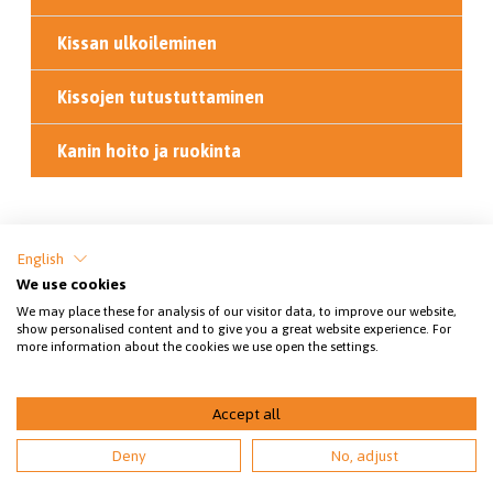
Kissan ulkoileminen
Kissojen tutustuttaminen
Kanin hoito ja ruokinta
Jaa sivu
English
We use cookies
We may place these for analysis of our visitor data, to improve our website,
show personalised content and to give you a great website experience. For
more information about the cookies we use open the settings.
Accept all
© 2026 Kaakkois-Suomen eläinsuojeluyhdistys
Deny
No, adjust