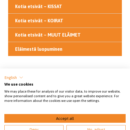
Kotia etsivät – KISSAT
Kotia etsivät – KOIRAT
Kotia etsivät – MUUT ELÄIMET
Eläimestä luopuminen
Jaa sivu
English
We use cookies
We may place these for analysis of our visitor data, to improve our website,
show personalised content and to give you a great website experience. For
more information about the cookies we use open the settings.
Accept all
© 2026 Kaakkois-Suomen eläinsuojeluyhdistys
Deny
No, adjust