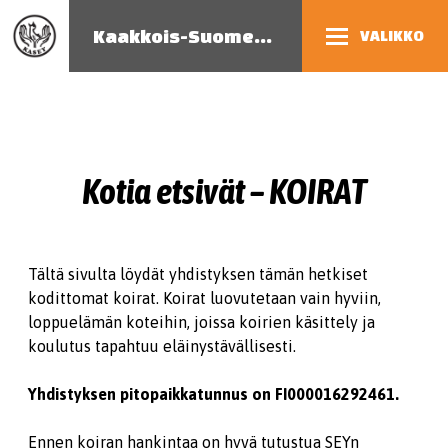
Kaakkois-Suomen eläinsuojeluyhdistys
VALIKKO
Kotia etsivät – KOIRAT
Tältä sivulta löydät yhdistyksen tämän hetkiset
kodittomat koirat. Koirat luovutetaan vain hyviin,
loppuelämän koteihin, joissa koirien käsittely ja
koulutus tapahtuu eläinystävällisesti.
Yhdistyksen pitopaikkatunnus on FI000016292461.
Ennen koiran hankintaa on hyvä tutustua SEYn