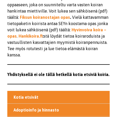
oppaaseen, joka on suunniteltu varta vasten koiran
hankintaa miettiville. Voit lukea sen sähköisenä (pdf)
täältä:
Fiksun koiranostajan opas
.
Vielä kattavamman
tietopaketin koirista antaa SEYn koostama opas jonka
voit lukea sähköisenä (pdf) täältä:
Hyvinvoiva koira –
opas
.
Hankikoira.fi
:
stä löydät tietoa koiraroduista ja
vastuullisten kasvattajien myymistä koiranpennuista.
Tee myös rotutesti ja lue tietoa elämästä koiran
kanssa.
Yhdistyksellä ei ole tällä hetkellä kotia etsiviä koiria.
Kotia etsivät
Adoptioinfo ja hinnasto