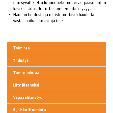
niin syvälle, että luonnoneläimet eivät pääse niihin
käsiksi. Uurnille riittää pienempikin syvyys.
Haudan hoidosta ja muistomerkistä haudalla
vastaa paikan lunastaja itse.
Toiminta
Yhdistys
Tue toimintaa
Liity jäseneksi
Vapaaehtoistyö
Sijaiskotitoiminta