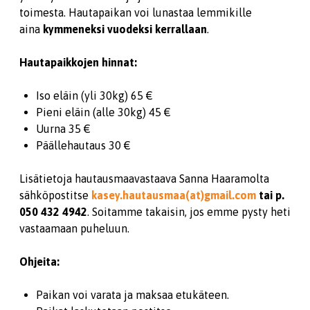
toimesta. Hautapaikan voi lunastaa lemmikille
aina
kymmeneksi vuodeksi kerrallaan
.
Hautapaikkojen hinnat:
Iso eläin (yli 30kg) 65 €
Pieni eläin (alle 30kg) 45 €
Uurna 35 €
Päällehautaus 30 €
Lisätietoja hautausmaavastaava Sanna Haaramolta
sähköpostitse
kasey.hautausmaa(at)gmail.com
tai p.
050 432 4942
. Soitamme takaisin, jos emme pysty heti
vastaamaan puheluun.
Ohjeita:
Paikan voi varata ja maksaa etukäteen.