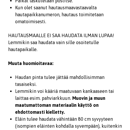
Paikat laskutetaan postitse.
Kun olet saanut hautausmaavastaavalta
hautapaikkanumeron, hautaus toimitetaan
omatoimisesti.
HAUTAUSMAALLE EI SAA HAUDATA ILMAN LUPAA!
Lemmikin saa haudata vain sille osoitetulle
hautapaikalle.
Muuta huomioitavaa:
Haudan pinta tulee jättää mahdollisimman
tasaiseksi.
Lemmikin voi kääriä maatuvaan kankaaseen tai
laittaa esim. pahviarkkuun.
Muovin ja muun
maatumattoman materiaalin käyttö on
ehdottomasti kielletty.
Eläin tulee haudata vähintään 80 cm syvyyteen
(isompien eläinten kohdalla syvempään), kuitenkin