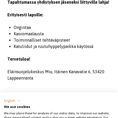
Tapahtumassa yhdistyksen jäseneksi liittyville lahja!
Erityisesti lapsille:
Ongintaa
Kasvomaalausta
Toiminnalliset tehtäväpisteet
Katuliidut ja ruutuhyppelypaikka käytössä
Tervetuloa!
Eläinsuojelukeskus Miu, Itäinen Kanavatie 6, 53420
Lappeenranta
Jaa sivu
English
We use cookies
We may place these for analysis of our visitor data, to improve our website,
show personalised content and to give you a great website experience. For