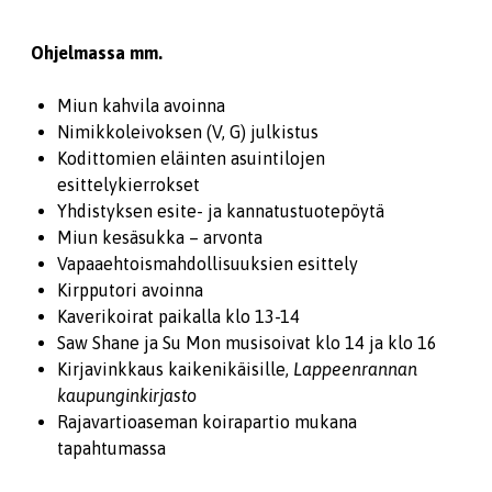
Ohjelmassa mm.
Miun kahvila avoinna
Nimikkoleivoksen (V, G) julkistus
Kodittomien eläinten asuintilojen
esittelykierrokset
Yhdistyksen esite- ja kannatustuotepöytä
Miun kesäsukka – arvonta
Vapaaehtoismahdollisuuksien esittely
Kirpputori avoinna
Kaverikoirat paikalla klo 13-14
Saw Shane ja Su Mon musisoivat klo 14 ja klo 16
Kirjavinkkaus kaikenikäisille,
Lappeenrannan
kaupunginkirjasto
Rajavartioaseman koirapartio mukana
tapahtumassa