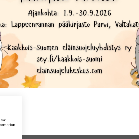
show
nformation