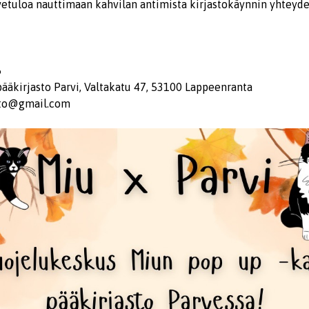
vetuloa nauttimaan kahvilan antimista kirjastokäynnin yhteyd
6
ääkirjasto Parvi, Valtakatu 47, 53100 Lappeenranta
isto@gmail.com