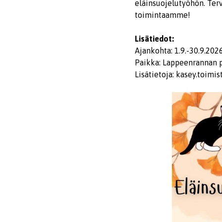
eläinsuojelutyöhön. Ter
toimintaamme!
Lisätiedot:
Ajankohta: 1.9.-30.9.202
Paikka: Lappeenrannan p
Lisätietoja: kasey.toim