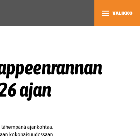
VALIKKO
 Lappeenrannan
26 ajan
s lähempänä ajankohtaa,
jataan kokonaisuudessaan