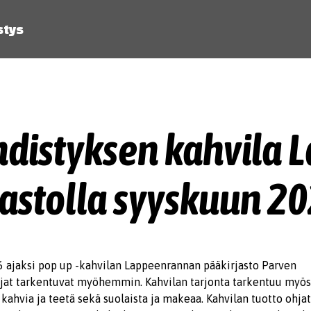
stys
hdistyksen kahvila
jastolla syyskuun 20
ajaksi pop up -kahvilan Lappeenrannan pääkirjasto Parven
oajat tarkentuvat myöhemmin. Kahvilan tarjonta tarkentuu myö
 kahvia ja teetä sekä suolaista ja makeaa. Kahvilan tuotto oh