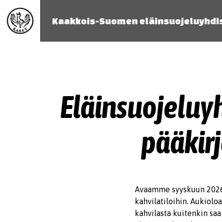
Kaakkois-Suomen eläinsuojeluyhdi
Eläinsuojeluy
pääkir
Avaamme syyskuun 2026 
kahvilatiloihin. Aukiol
kahvilasta kuitenkin saa