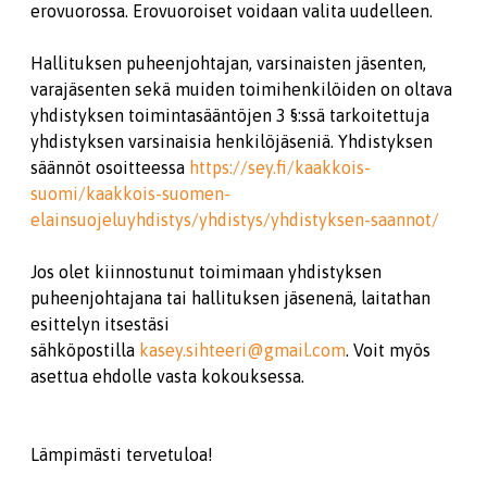
erovuorossa. Erovuoroiset voidaan valita uudelleen.
Hallituksen puheenjohtajan, varsinaisten jäsenten,
varajäsenten sekä muiden toimihenkilöiden on oltava
yhdistyksen toimintasääntöjen 3 §:ssä tarkoitettuja
yhdistyksen varsinaisia henkilöjäseniä. Yhdistyksen
säännöt osoitteessa
https://sey.fi/kaakkois-
suomi/kaakkois-suomen-
elainsuojeluyhdistys/yhdistys/yhdistyksen-saannot/
Jos olet kiinnostunut toimimaan yhdistyksen
puheenjohtajana tai hallituksen jäsenenä, laitathan
esittelyn itsestäsi
sähköpostilla
kasey.sihteeri@gmail.com
. Voit myös
asettua ehdolle vasta kokouksessa.
Lämpimästi tervetuloa!