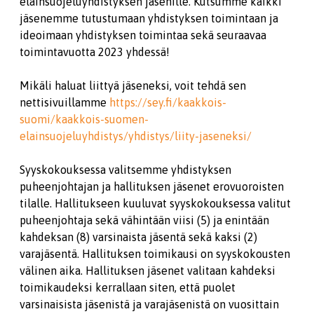
eläinsuojeluyhdistyksen jäsenille. Kutsumme kaikki
jäsenemme tutustumaan yhdistyksen toimintaan ja
ideoimaan yhdistyksen toimintaa sekä seuraavaa
toimintavuotta 2023 yhdessä!
Mikäli haluat liittyä jäseneksi, voit tehdä sen
nettisivuillamme
https://sey.fi/kaakkois-
suomi/kaakkois-suomen-
elainsuojeluyhdistys/yhdistys/liity-jaseneksi/
Syyskokouksessa valitsemme yhdistyksen
puheenjohtajan ja hallituksen jäsenet erovuoroisten
tilalle. Hallitukseen kuuluvat syyskokouksessa valitut
puheenjohtaja sekä vähintään viisi (5) ja enintään
kahdeksan (8) varsinaista jäsentä sekä kaksi (2)
varajäsentä. Hallituksen toimikausi on syyskokousten
välinen aika. Hallituksen jäsenet valitaan kahdeksi
toimikaudeksi kerrallaan siten, että puolet
varsinaisista jäsenistä ja varajäsenistä on vuosittain