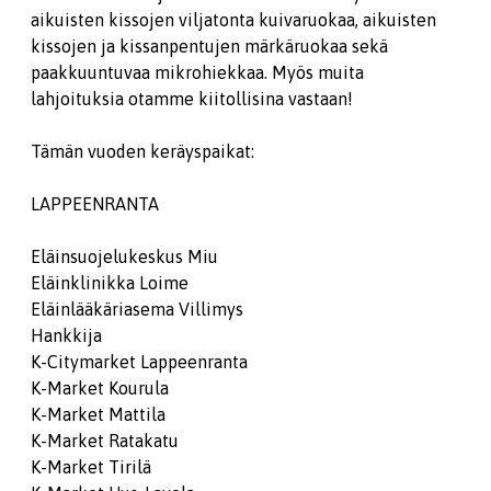
aikuisten kissojen viljatonta kuivaruokaa, aikuisten
kissojen ja kissanpentujen märkäruokaa sekä
paakkuuntuvaa mikrohiekkaa. Myös muita
lahjoituksia otamme kiitollisina vastaan!
Tämän vuoden keräyspaikat:
LAPPEENRANTA
Eläinsuojelukeskus Miu
Eläinklinikka Loime
Eläinlääkäriasema Villimys
Hankkija
K-Citymarket Lappeenranta
K-Market Kourula
K-Market Mattila
K-Market Ratakatu
K-Market Tirilä