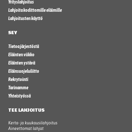
Yrityslahjoitus
Lahjoita kodittomille eläimille
Lahjoitusten käyttö
SEY
Tietoa järjestöstä
Eläinten viikko
Eläinten ystävä
Eläinsuojeluliitto
Rekrytointi
Tarinamme
Yhteistyössä
TEE LAHJOITUS
Kerta- ja kuukausilahjoitus
Aineettomat lahjat