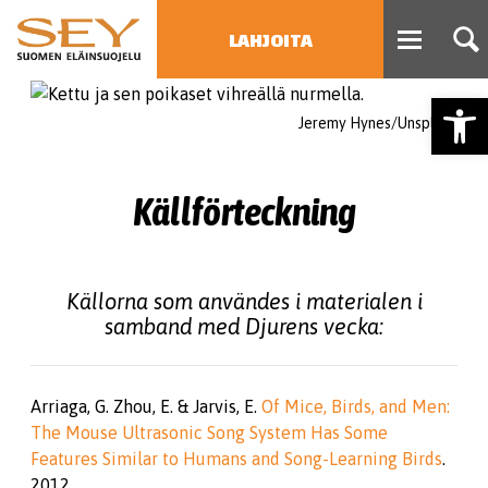
LAHJOITA
Open
HAE
Jeremy Hynes/Unsplash
Type 2 or more characters
for results.
Källförteckning
Källorna som användes i materialen i
samband med Djurens vecka:
Arriaga, G. Zhou, E. & Jarvis, E.
Of Mice, Birds, and Men:
The Mouse Ultrasonic Song System Has Some
Features Similar to Humans and Song-Learning Birds
.
2012