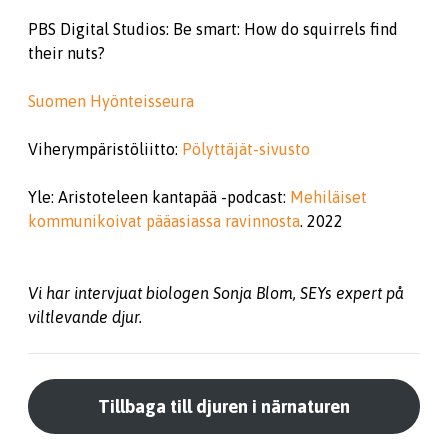
PBS Digital Studios: Be smart: How do squirrels find
their nuts?
Suomen Hyönteisseura
Viherympäristöliitto:
Pölyttäjät-sivusto
Yle: Aristoteleen kantapää -podcast:
Mehiläiset
kommunikoivat pääasiassa ravinnosta
. 2022
Vi har intervjuat biologen Sonja Blom, SEYs expert på
viltlevande djur.
Tillbaga till djuren i närnaturen