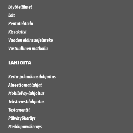
Löytöeläimet
Lait
Pentutehtailu
Kissakriisi
Vuoden eläinsuojeluteko
Vastuullinen matkailu
LAHJOITA
Kerta- ja kuukausilahjoitus
Aineettomat lahjat
MobilePay-lahjoitus
Tekstiviestilahjoitus
Testamentti
Päivätyökeräys
Merkkipäiväkeräys