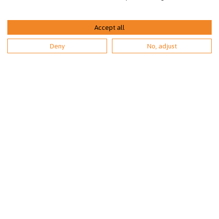
arkisin klo 9-18
(1.6.-31.8. avoinna arkisin kello 9-20).
Accept all
Deny
No, adjust
Asiakaspalvelu:
0207 528 420 (pvm/mpm) arkisin klo 10-15.
sey@sey.fi
Toimiston henkilökunta
Jäsenyhdistyksemme
Jäsen- ja lahjoittajapalvelu
TILAA UUTISKIRJE