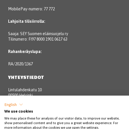
MobilePay-numero: 77 772
Lahjoita tilisiirrolla:
Saaja: SEY Suomen eläinsuojelu ry
Tilinumero: FI97 8000 1901 0617 63
Rahankeräyslupa:
RA/2020/1367
YHTEYSTIEDOT
Lintulahdenkatu 10
00500 Helsinki
English
Eläinsuojeluneuvonta:
We use cookies
We may place these for analysis of our visitor data, to improve our website,
09 3158 6580 (pvm/mpm)
show personalised content and to give you a great website experience. For
more information about the cookies we use open the settings.