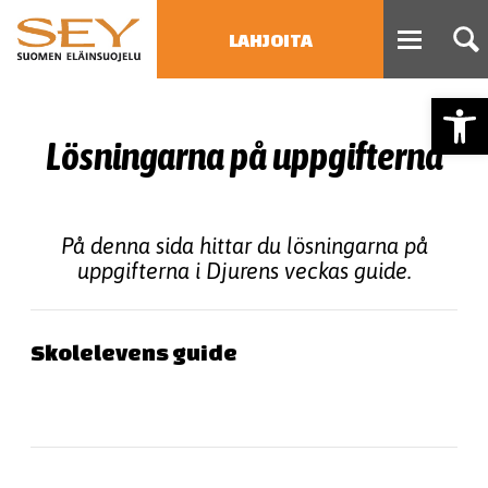
LAHJOITA
Open
HAE
Lösningarna på uppgifterna
Type 2 or more characters
for results.
På denna sida hittar du lösningarna på
uppgifterna i Djurens veckas guide.
Skolelevens guide