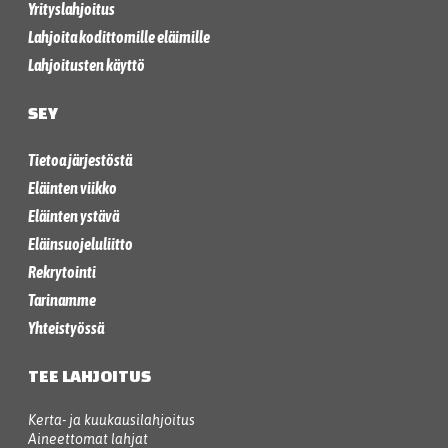
Yrityslahjoitus
Lahjoita kodittomille eläimille
Lahjoitusten käyttö
SEY
Tietoa järjestöstä
Eläinten viikko
Eläinten ystävä
Eläinsuojeluliitto
Rekrytointi
Tarinamme
Yhteistyössä
TEE LAHJOITUS
Kerta- ja kuukausilahjoitus
Aineettomat lahjat