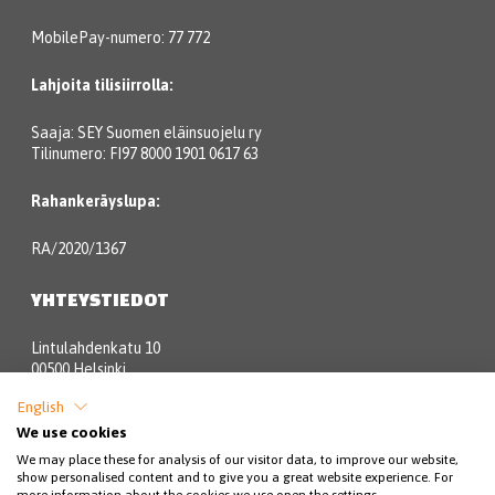
MobilePay-numero: 77 772
Lahjoita tilisiirrolla:
Saaja: SEY Suomen eläinsuojelu ry
Tilinumero: FI97 8000 1901 0617 63
Rahankeräyslupa:
RA/2020/1367
YHTEYSTIEDOT
Lintulahdenkatu 10
00500 Helsinki
English
Eläinsuojeluneuvonta:
We use cookies
We may place these for analysis of our visitor data, to improve our website,
09 3158 6580 (pvm/mpm)
show personalised content and to give you a great website experience. For