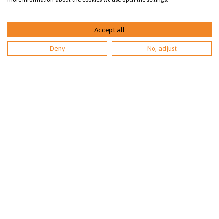
more information about the cookies we use open the settings.
arkisin klo 9-18
(1.6.-31.8. avoinna arkisin kello 9-20).
Accept all
Deny
No, adjust
Asiakaspalvelu:
0207 528 420 (pvm/mpm) arkisin klo 10-15.
sey@sey.fi
Toimiston henkilökunta
Jäsenyhdistyksemme
Jäsen- ja lahjoittajapalvelu
TILAA UUTISKIRJE