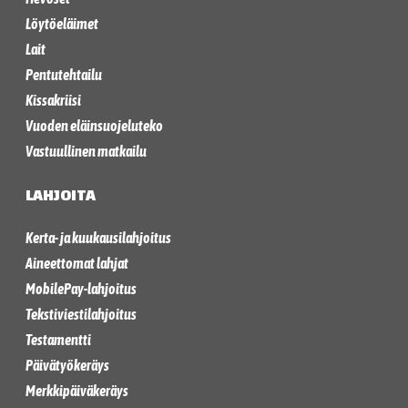
Löytöeläimet
Lait
Pentutehtailu
Kissakriisi
Vuoden eläinsuojeluteko
Vastuullinen matkailu
LAHJOITA
Kerta- ja kuukausilahjoitus
Aineettomat lahjat
MobilePay-lahjoitus
Tekstiviestilahjoitus
Testamentti
Päivätyökeräys
Merkkipäiväkeräys