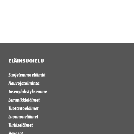
ELÄINSUOJELU
Suojelemme eläimiä
Neuvojatoiminta
Jäsenyhdistyksemme
Lemmikkieläimet
Tuotantoeläimet
Luonnoneläimet
Turkiseläimet
Hevoset