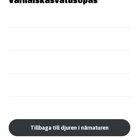
Varhaiskasvatusopas
Tillbaga till djuren i närnaturen