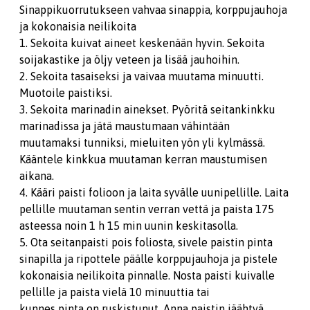
Sinappikuorrutukseen vahvaa sinappia, korppujauhoja
ja kokonaisia neilikoita
1. Sekoita kuivat aineet keskenään hyvin. Sekoita
soijakastike ja öljy veteen ja lisää jauhoihin.
2. Sekoita tasaiseksi ja vaivaa muutama minuutti.
Muotoile paistiksi.
3. Sekoita marinadin ainekset. Pyöritä seitankinkku
marinadissa ja jätä maustumaan vähintään
muutamaksi tunniksi, mieluiten yön yli kylmässä.
Kääntele kinkkua muutaman kerran maustumisen
aikana.
4. Kääri paisti folioon ja laita syvälle uunipellille. Laita
pellille muutaman sentin verran vettä ja paista 175
asteessa noin 1 h 15 min uunin keskitasolla.
5. Ota seitanpaisti pois foliosta, sivele paistin pinta
sinapilla ja ripottele päälle korppujauhoja ja pistele
kokonaisia neilikoita pinnalle. Nosta paisti kuivalle
pellille ja paista vielä 10 minuuttia tai
kunnes pinta on ruskistunut. Anna paistin jäähtyä