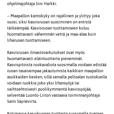
ohjelmajohtaja Sini Harkki.
– Maapallon kantokyky on rajallinen ja ylittyy joka
vuosi, siksi kasvisruoan suosiminen on entistä
tärkeämpää. Kasvisruoan tuottamiseen kuluu
huomattavasti vähemmän vettä ja maa-alaa kuin
liharuoan tuottamiseen.
Kasvisruoan ilmastovaikutukset ovat myös
huomattavasti eläintuotteita pienemmät.
Kasvispitoista ruokavaliota suosimalla voidaan edistää
ruoan tasaisempaa jakautumista kaikkien maapallon
asukkaiden kesken, sillä samalla peltoalan tuotoksella
voidaan ruokkia joko yksi lihansyöjä tai
vaihtoehtoisesti puolikymmentä kasvissyöjää,
selventää Luonto-Liiton vastaava toiminnanjohtaja
Sami Säynevirta.
Kotimaisia kasvikunnan tuotteita suosimalla tuetaan