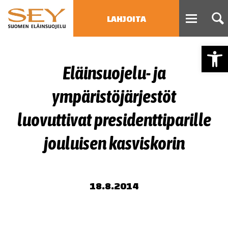
LAHJOITA
Open
HAE
Eläinsuojelu- ja
Type 2 or more characters
for results.
ympäristöjärjestöt
luovuttivat presidenttiparille
jouluisen kasviskorin
18.8.2014