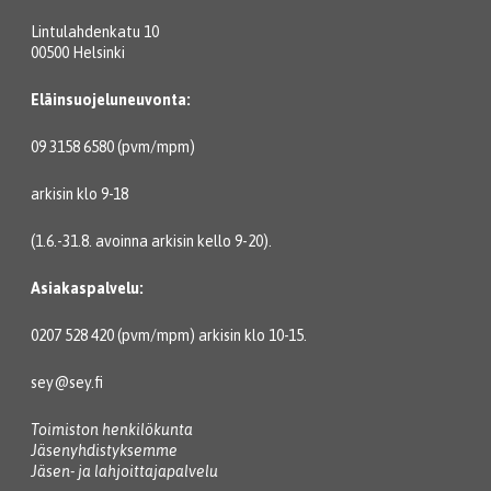
Lintulahdenkatu 10
00500 Helsinki
Eläinsuojeluneuvonta:
09 3158 6580 (pvm/mpm)
arkisin klo 9-18
(1.6.-31.8. avoinna arkisin kello 9-20).
Asiakaspalvelu:
0207 528 420 (pvm/mpm) arkisin klo 10-15.
sey@sey.fi
Toimiston henkilökunta
Jäsenyhdistyksemme
Jäsen- ja lahjoittajapalvelu