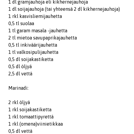
1 dl gramjauhoja eli kikhernejauhoja
1 dl soijajauhoja (tai yhteensä 2 dl kikhernejauhoja)
1 rkl kasvisliemijauhetta
0,5 tl suolaa
1 tl garam masala -jauhetta
2 tl mietoa savupaprikajauhetta
0,5 tl inkiväärijauhetta
1 tl valkosipulijauhetta
0,5 dl soijakastiketta
0,5 dl öljyä
2,5 dl vettä
Marinadi:
2 rkl öljyä
1 rkl soijakastiketta
1 rkl tomaattipyrettä
1 rkl (omena)viinietikkaa
0,5 dl vettä