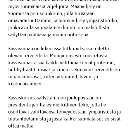
myös suomalaisia viljelijöitä. Maanviljely on
Suomessa peruselinkeino, jolla turvataan
omavaraisuuttamme, ja luomuviljely ympäristöteko,
jonka avulla suomalainen luonto on mahdollista
säilyttää puhtaana ja monimuotoisena.
Kasvisruoan on lukuisissa tutkimuksissa todettu
olevan terveellistä. Monipuolisesti koostetusta
kasvisruoasta saa kaikki välttämättömät proteiinit,
hiilihydraatit, rasvat ja kuidut sekä muut terveellisen
ruoan ainesosat, kuten vitamiinit, hiven- ja
kivennäisaineet.
Kasviskorin sisällyttäminen joulupöytään on
presidenttiparilta esimerkillinen teko, jolla he
osoittavat välittävänsä terveydestään, ympäristöstä ja
tuotantoeläimistä ja josta kaikki suomalaiset voisivat
ottaa mallia.