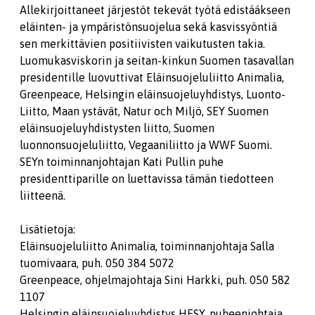
Allekirjoittaneet järjestöt tekevät työtä edistääkseen
eläinten- ja ympäristönsuojelua sekä kasvissyöntiä
sen merkittävien positiivisten vaikutusten takia.
Luomukasviskorin ja seitan-kinkun Suomen tasavallan
presidentille luovuttivat Eläinsuojeluliitto Animalia,
Greenpeace, Helsingin eläinsuojeluyhdistys, Luonto-
Liitto, Maan ystävät, Natur och Miljö, SEY Suomen
eläinsuojeluyhdistysten liitto, Suomen
luonnonsuojeluliitto, Vegaaniliitto ja WWF Suomi.
SEYn toiminnanjohtajan Kati Pullin puhe
presidenttiparille on luettavissa tämän tiedotteen
liitteenä.
Lisätietoja:
Eläinsuojeluliitto Animalia, toiminnanjohtaja Salla
tuomivaara, puh. 050 384 5072
Greenpeace, ohjelmajohtaja Sini Harkki, puh. 050 582
1107
Helsingin eläinsuojeluyhdistys HESY, puheenjohtaja