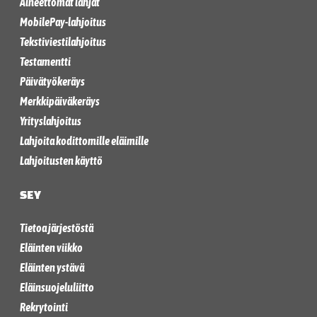
Aineettomat lahjat
MobilePay-lahjoitus
Tekstiviestilahjoitus
Testamentti
Päivätyökeräys
Merkkipäiväkeräys
Yrityslahjoitus
Lahjoita kodittomille eläimille
Lahjoitusten käyttö
SEY
Tietoa järjestöstä
Eläinten viikko
Eläinten ystävä
Eläinsuojeluliitto
Rekrytointi