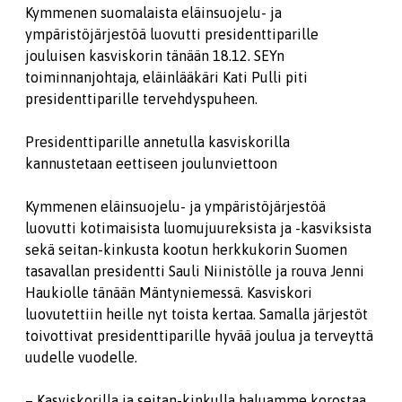
Kymmenen suomalaista eläinsuojelu- ja
ympäristöjärjestöä luovutti presidenttiparille
jouluisen kasviskorin tänään 18.12. SEYn
toiminnanjohtaja, eläinlääkäri Kati Pulli piti
presidenttiparille tervehdyspuheen.
Presidenttiparille annetulla kasviskorilla
kannustetaan eettiseen joulunviettoon
Kymmenen eläinsuojelu- ja ympäristöjärjestöä
luovutti kotimaisista luomujuureksista ja -kasviksista
sekä seitan-kinkusta kootun herkkukorin Suomen
tasavallan presidentti Sauli Niinistölle ja rouva Jenni
Haukiolle tänään Mäntyniemessä. Kasviskori
luovutettiin heille nyt toista kertaa. Samalla järjestöt
toivottivat presidenttiparille hyvää joulua ja terveyttä
uudelle vuodelle.
– Kasviskorilla ja seitan-kinkulla haluamme korostaa