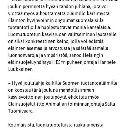
joulun perinnettä hyvän tahdon juhlana, jota voi
viettää myös aiheuttamatta eläimille kärsimystä.
Eläinten hyvinvoinnin ongelmat suomalaisilla
tuotantotiloilla huolestuttavat monia kansalaisia.
Luomutuotetun kasvisruoan valitseminen lautaselle
on siksi konkreettinen keino, jolla voi edistää
eläinten asemaa ja arvostusta ja säästää samalla
luonnonvaroja ja ympäristöä, sanoo Helsingin
eläinsuojeluyhdistys HESYn puheenjohtaja Hannele
Luukkainen.
– Hyvä joululahja kaikille Suomen tuotantoeläimille
on koostaa tänä jouluna mahdollisimman
kasvisvoittoinen joulupöytä, ehdottaa myös
Eläinsuojeluliitto Animalian toiminnanjohtaja Salla
Tuomivaara.
Kotimaisista, luomutuotetuista raaka-aineista