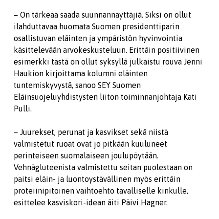
– On tärkeää saada suunnannäyttäjiä. Siksi on ollut
ilahduttavaa huomata Suomen presidenttiparin
osallistuvan eläinten ja ympäristön hyvinvointia
käsittelevään arvokeskusteluun. Erittäin positiivinen
esimerkki tästä on ollut syksyllä julkaistu rouva Jenni
Haukion kirjoittama kolumni eläinten
tuntemiskyvystä, sanoo SEY Suomen
Eläinsuojeluyhdistysten liiton toiminnanjohtaja Kati
Pulli.
– Juurekset, perunat ja kasvikset sekä niistä
valmistetut ruoat ovat jo pitkään kuuluneet
perinteiseen suomalaiseen joulupöytään.
Vehnägluteenista valmistettu seitan puolestaan on
paitsi eläin- ja luontoystävällinen myös erittäin
proteiinipitoinen vaihtoehto tavalliselle kinkulle,
esittelee kasviskori-idean äiti Päivi Hagner.