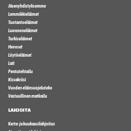
Jäsenyhdistyksemme
Lemmikkieläimet
Tuotantoeläimet
Luonnoneläimet
Turkiseläimet
Hevoset
Löytöeläimet
Lait
Pentutehtailu
Kissakriisi
Vuoden eläinsuojeluteko
Vastuullinen matkailu
LAHJOITA
Kerta- ja kuukausilahjoitus