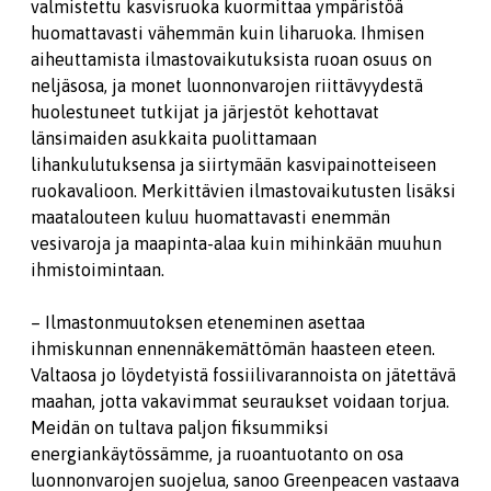
valmistettu kasvisruoka kuormittaa ympäristöä
huomattavasti vähemmän kuin liharuoka. Ihmisen
aiheuttamista ilmastovaikutuksista ruoan osuus on
neljäsosa, ja monet luonnonvarojen riittävyydestä
huolestuneet tutkijat ja järjestöt kehottavat
länsimaiden asukkaita puolittamaan
lihankulutuksensa ja siirtymään kasvipainotteiseen
ruokavalioon. Merkittävien ilmastovaikutusten lisäksi
maatalouteen kuluu huomattavasti enemmän
vesivaroja ja maapinta-alaa kuin mihinkään muuhun
ihmistoimintaan.
– Ilmastonmuutoksen eteneminen asettaa
ihmiskunnan ennennäkemättömän haasteen eteen.
Valtaosa jo löydetyistä fossiilivarannoista on jätettävä
maahan, jotta vakavimmat seuraukset voidaan torjua.
Meidän on tultava paljon fiksummiksi
energiankäytössämme, ja ruoantuotanto on osa
luonnonvarojen suojelua, sanoo Greenpeacen vastaava