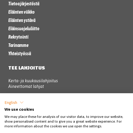
Tietoa järjestöstä
Eläinten viikko
Eläinten ystävä
Eläinsuojeluliitto
Rekrytointi
Tarinamme
Yhteistyössä
TEE LAHJOITUS
Kerta- ja kuukausilahjoitus
Aineettomat lahjat
MobilePay-numero: 77 772
English
We use cookies
Lahjoita tilisiirrolla:
We may place these for analysis of our visitor data, to improve our website,
show personalised content and to give you a great website experience. For
Saaja: SEY Suomen eläinsuojelu ry
more information about the cookies we use open the settings.
Tilinumero: FI97 8000 1901 0617 63