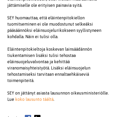
jättämiselle ole erityisen painavia syitä.
SEY huomauttaa, että eläintenpitokiellon
tuomitseminen ei ole muodostunut selkeäksi
pääsäännöksi eläinsuojelurikokseen syyllistyneen
kohdalla. Näin ei tulisi olla.
Eläintenpitokieltoja koskevan lainsäädännön
tiukentamisen lisäksi tulisi tehostaa
eläinsuojeluvalvontaa ja kehittää
viranomaisyhteistyötä. Lisäksi eläinsuojelun
tehostamiseksi tarvitaan ennaltaehkäiseviä
toimenpiteitä.
SEY on jättänyt asiasta lausunnon oikeusministeriölle.
Lue
koko lausunto täältä
.