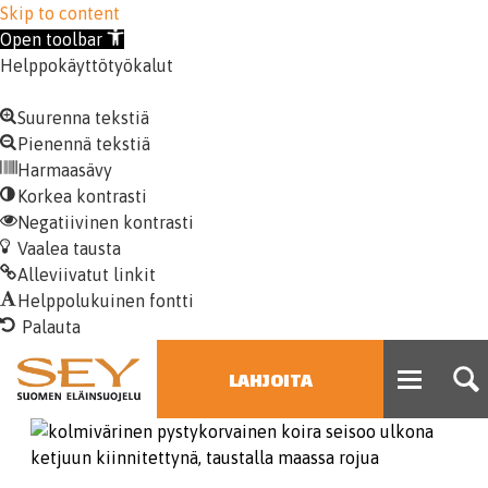
Skip to content
Open toolbar
Helppokäyttötyökalut
Suurenna tekstiä
Pienennä tekstiä
Harmaasävy
Korkea kontrasti
Negatiivinen kontrasti
Vaalea tausta
Alleviivatut linkit
Helppolukuinen fontti
LAHJOITA
HAE