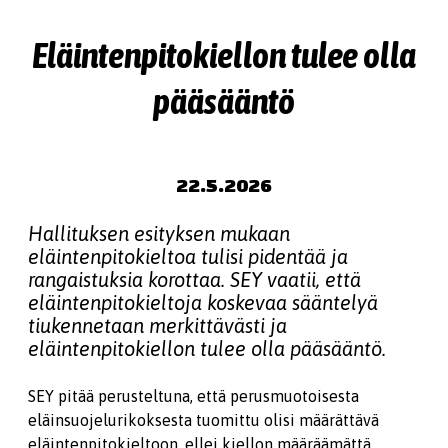
Type 2 or more characters
for results.
Eläintenpitokiellon tulee olla
pääsääntö
22.5.2026
Hallituksen esityksen mukaan
eläintenpitokieltoa tulisi pidentää ja
rangaistuksia korottaa.
SEY vaatii, että
eläintenpitokieltoja koskevaa sääntelyä
tiukennetaan merkittävästi ja
eläintenpitokiellon tulee olla pääsääntö.
SEY pitää perusteltuna, että perusmuotoisesta
eläinsuojelurikoksesta tuomittu olisi määrättävä
eläintenpitokieltoon, ellei kiellon määräämättä