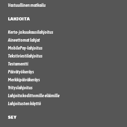
Vastuullinen matkailu
LAHJOITA
Kerta- ja kuukausilahjoitus
Aineettomat lahjat
MobilePay-lahjoitus
Tekstiviestilahjoitus
Testamentti
Päivätyökeräys
Merkkipäiväkeräys
Yrityslahjoitus
Lahjoita kodittomille eläimille
Lahjoitusten käyttö
SEY