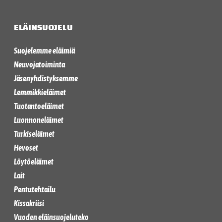
ELÄINSUOJELU
Suojelemme eläimiä
Neuvojatoiminta
Jäsenyhdistyksemme
Lemmikkieläimet
Tuotantoeläimet
Luonnoneläimet
Turkiseläimet
Hevoset
Löytöeläimet
Lait
Pentutehtailu
Kissakriisi
Vuoden eläinsuojeluteko