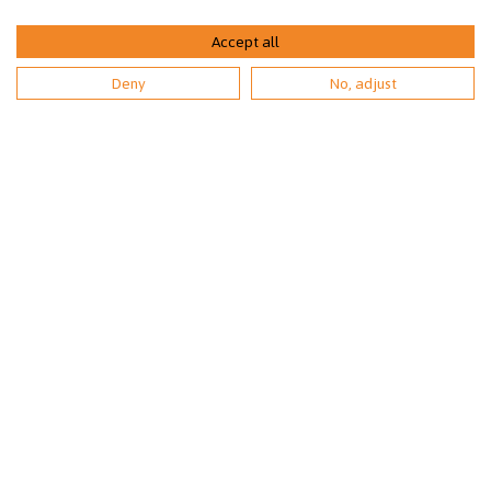
Rahankeräyslupa:
Accept all
Deny
No, adjust
RA/2020/1367
YHTEYSTIEDOT
Lintulahdenkatu 10
00500 Helsinki
Eläinsuojeluneuvonta:
09 3158 6580 (pvm/mpm)
arkisin klo 9-18
(1.6.-31.8. avoinna arkisin kello 9-20).
Asiakaspalvelu:
0207 528 420 (pvm/mpm) arkisin klo 10-15.