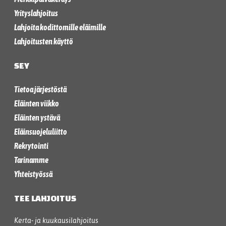
Yrityslahjoitus
Lahjoita kodittomille eläimille
Lahjoitusten käyttö
SEY
Tietoa järjestöstä
Eläinten viikko
Eläinten ystävä
Eläinsuojeluliitto
Rekrytointi
Tarinamme
Yhteistyössä
TEE LAHJOITUS
Kerta- ja kuukausilahjoitus