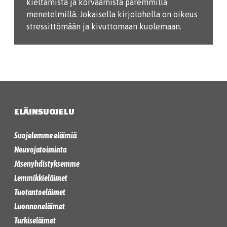
kieltämistä ja korvaamista paremmilla
menetelmillä. Jokaisella kirjolohella on oikeus
stressittömään ja kivuttomaan kuolemaan.
ELÄINSUOJELU
Suojelemme eläimiä
Neuvojatoiminta
Jäsenyhdistyksemme
Lemmikkieläimet
Tuotantoeläimet
Luonnoneläimet
Turkiseläimet