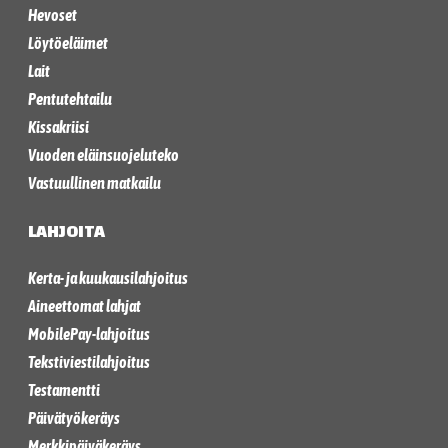
Hevoset
Löytöeläimet
Lait
Pentutehtailu
Kissakriisi
Vuoden eläinsuojeluteko
Vastuullinen matkailu
LAHJOITA
Kerta- ja kuukausilahjoitus
Aineettomat lahjat
MobilePay-lahjoitus
Tekstiviestilahjoitus
Testamentti
Päivätyökeräys
Merkkipäiväkeräys