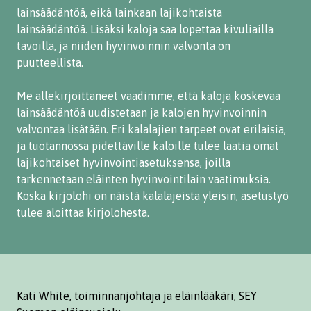
lainsäädäntöä, eikä lainkaan lajikohtaista
lainsäädäntöä. Lisäksi kaloja saa
lopettaa kivuliailla
tavoilla, ja niiden hyvinvoinnin valvonta on
puutteellista.
Me allekirjoittaneet vaadimme, että kaloja koskevaa
lainsäädäntöä uudistetaan ja kalojen hyvinvoinnin
valvontaa
lisätään. Eri kalalajien tarpeet ovat erilaisia,
ja tuotannossa pidettäville kaloille tulee laatia omat
lajikohtaiset hyvinvointiasetuksensa, joilla
tarkennetaan eläinten hyvinvointilain vaatimuksia.
Koska kirjolohi on näistä kalalajeista yleisin, asetustyö
tulee aloittaa kirjolohesta.
Kati White, toiminnanjohtaja ja eläinlääkäri, SEY