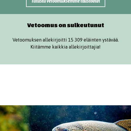
Tutustu vetoomuksemme taustoihin
Vetoomus on sulkeutunut
Vetoomuksen allekirjoitti 15 309 eläinten ystävää.
Kiitämme kaikkia allekirjoittajia!