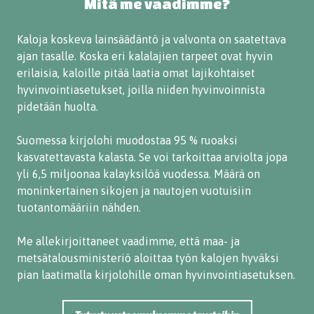
Mitä me vaadimme?
Kaloja koskeva lainsäädäntö ja valvonta on saatettava
ajan tasalle. Koska eri kalalajien tarpeet ovat hyvin
erilaisia, kaloille pitää laatia omat lajikohtaiset
hyvinvointiasetukset, joilla niiden hyvinvoinnista
pidetään huolta.
Suomessa kirjolohi muodostaa 95 % ruoaksi
kasvatettavasta kalasta. Se voi tarkoittaa arviolta jopa
yli 6,5 miljoonaa kalayksilöä vuodessa. Määrä on
moninkertainen sikojen ja nautojen vuotuisiin
tuotantomääriin nähden.
Me allekirjoittaneet vaadimme, että maa- ja
metsätalousministeriö aloittaa työn kalojen hyväksi
pian laatimalla kirjolohille oman hyvinvointiasetuksen.