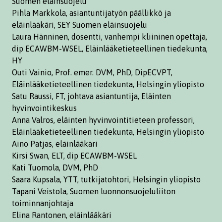
Suomen eläinsuojelu
Pihla Markkola, asiantuntijatyön päällikkö ja
eläinlääkäri, SEY Suomen eläinsuojelu
Laura Hänninen, dosentti, vanhempi kliininen opettaja,
dip ECAWBM-WSEL, Eläinlääketieteellinen tiedekunta,
HY
Outi Vainio, Prof. emer. DVM, PhD, DipECVPT,
Eläinlääketieteellinen tiedekunta, Helsingin yliopisto
Satu Raussi, FT, johtava asiantuntija, Eläinten
hyvinvointikeskus
Anna Valros, eläinten hyvinvointitieteen professori,
Eläinlääketieteellinen tiedekunta, Helsingin yliopisto
Aino Patjas, eläinlääkäri
Kirsi Swan, ELT, dip ECAWBM-WSEL
Kati Tuomola, DVM, PhD
Saara Kupsala, YTT, tutkijatohtori, Helsingin yliopisto
Tapani Veistola, Suomen luonnonsuojeluliiton
toiminnanjohtaja
Elina Rantonen, eläinlääkäri