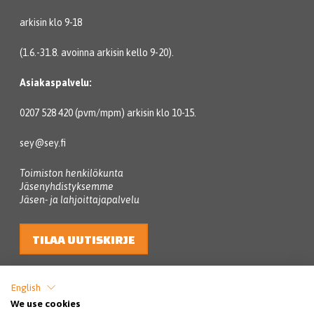
arkisin klo 9-18
(1.6.-31.8. avoinna arkisin kello 9-20).
Asiakaspalvelu:
0207 528 420 (pvm/mpm) arkisin klo 10-15.
sey@sey.fi
Toimiston henkilökunta
Jäsenyhdistyksemme
Jäsen- ja lahjoittajapalvelu
TILAA UUTISKIRJE
English
We use cookies