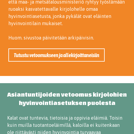
että maa- ja metsätalousministeriö ryhtyy työstämään
ruoaksi kasvatettavalle kirjolohelle omaa
hyvinvointiasetusta, jonka pykälät ovat eläinten
hyvinvointilain mukaiset.
Huom. sivustoa päivitetään arkipäivisin.
Tutustu vetoomukseen ja allekirjoittaneisiin
Asiantuntijoiden vetoomus kirjolohien
hyvinvointiasetuksen puolesta
Kalat ovat tuntevia, tietoisia ja oppivia eläimiä. Toisin
kuin muilla tuotantoeläimillä, kaloilla ei kuitenkaan
ole
riittävästi niiden hyvinvointia turvaavaa