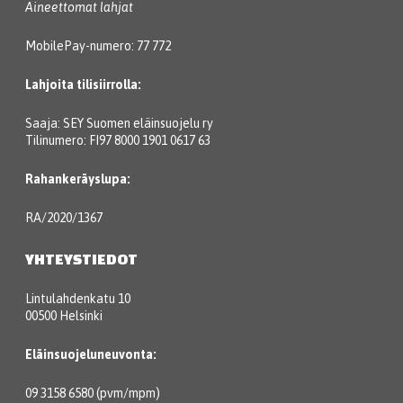
Aineettomat lahjat
MobilePay-numero: 77 772
Lahjoita tilisiirrolla:
Saaja: SEY Suomen eläinsuojelu ry
Tilinumero: FI97 8000 1901 0617 63
Rahankeräyslupa:
RA/2020/1367
YHTEYSTIEDOT
Lintulahdenkatu 10
00500 Helsinki
Eläinsuojeluneuvonta:
09 3158 6580 (pvm/mpm)