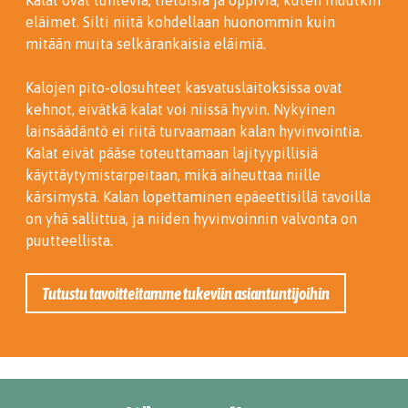
Kalat ovat tuntevia, tietoisia ja oppivia, kuten muutkin
eläimet. Silti niitä kohdellaan huonommin kuin
mitään muita selkärankaisia eläimiä.
Kalojen pito-olosuhteet kasvatuslaitoksissa ovat
kehnot, eivätkä kalat voi niissä hyvin. Nykyinen
lainsäädäntö ei riitä turvaamaan kalan hyvinvointia.
Kalat eivät pääse toteuttamaan lajityypillisiä
käyttäytymistarpeitaan, mikä aiheuttaa niille
kärsimystä. Kalan lopettaminen epäeettisillä tavoilla
on yhä sallittua, ja niiden hyvinvoinnin valvonta on
puutteellista.
Tutustu tavoitteitamme tukeviin asiantuntijoihin