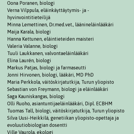
Oona Poranen, biologi
Verna Vilppula, eläinkäyttäytymis- ja -
hyvinvointitieteilijä
Minna Lemettinen, Dr.med.vet., läänineläinlääkäri
Maija Karala, biologi
Hanna Kettunen, eläintieteiden maisteri
Valeria Valanne, biologi
Tuuli Laukkanen, valvontaeläinlääkäri
Elina Laurén, biologi
Markus Patjas, biologi ja farmaseutti
Jonni Hirvonen, biologi, lääkäri, MD PhD
Maria Perkkola, väitöskirjatutkija, Turun yliopisto
Sebastian von Freymann, biologi ja eläinlääkäri
Saga Kauniskangas, biologi
Olli Ruoho, asiantuntijaeläinlääkäri, Dipl. ECBHM
Tuomas Tall, biologi, väitöskirjatutkija, Turun yliopisto
Silva Uusi-Heikkilä, genetiikan yliopisto-opettaja ja
evoluutiobiologian dosentti
Ville Vaurola, ekologi