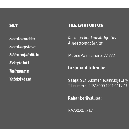
SEY
TEE LAHJOITUS
Kerta- ja kuukausilahjoitus
Eläinten viikko
Aineettomat lahjat
Eläinten ystävä
Eläinsuojeluliitto
MobilePay-numero: 77 772
Rekrytointi
Lahjoita tilisiirrolla:
Tarinamme
Yhteistyössä
Saaja: SEY Suomen eläinsuojelu ry
Tilinumero: FI97 8000 1901 0617 63
Rahankeräyslupa:
RA/2020/1367