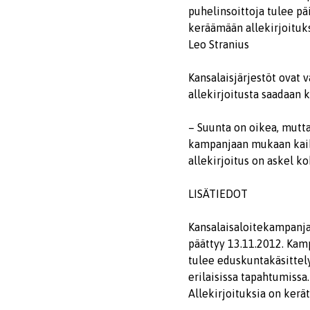
puhelinsoittoja tulee pä
keräämään allekirjoituks
Leo Stranius
Kansalaisjärjestöt ovat 
allekirjoitusta saadaan 
– Suunta on oikea, mutt
kampanjaan mukaan kaikki
allekirjoitus on askel k
LISÄTIEDOT
Kansalaisaloitekampanja
päättyy 13.11.2012. Kamp
tulee eduskuntakäsittely
erilaisissa tapahtumiss
Allekirjoituksia on kerät