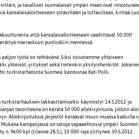
ivittäin, ja tavalliset suomalaiset ympäri maan ovat innostunee
ia kansalaisaloitteeseen ystäviltään ja tuttaviltaan, kiittää Lu
vakuuttuneita, että kansalaisaloitteeseen vaadittavat 50 000
kerättyä marraskuun puoliväliin mennessä.
a paljon työtä on tehtävänä. Siksi toivotamme yhteiseen
 yhteisöt, yritykset sekä tietenkin yksityishenkilöt. Jokaine
ohti turkistarhatonta Suomea, kannustaa Kati Pulli.
 turkistarhauksen lakkauttamiseksi käynnistyi 14.5.2012 ja
anjan tavoitteena on kerätä 50 000 allekirjoitusta, jolloin alo
yn. Allekirjoituksia järjestöt keräävät muun muassa kaduilla 
a. Mukana kampanjassa on satoja vapaaehtoisia ympäri Suomen.
ty n. 9600 kpl (tilanne 28.5.), 10 000 raja ylittynee 30.5.2012.