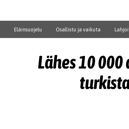
Eläinsuojelu
Osallistu ja vaikuta
Lahjoi
Lähes 10 000 a
turkist