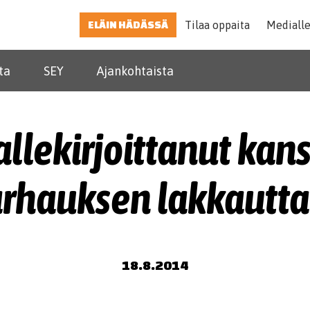
ELÄIN HÄDÄSSÄ
Tilaa oppaita
Mediall
ta
SEY
Ajankohtaista
llekirjoittanut kan
arhauksen lakkautt
18.8.2014