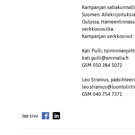
Kampanjan valtakunnalli
Suomen. Allekirjoituksia
Oulussa, Hämeenlinnassa
verkkosivuilta.
Kampanjan verkkosivut: 
Kati Pulli, toiminnanjoh
kati.pulli@animalia.fi
GSM 050 384 5072
Leo Stranius, pääsihteeri
leo.stranius@luontoliitto
GSM 040 754 7371
Jaa sivu