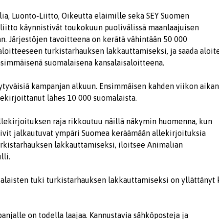
lia, Luonto-Liitto, Oikeutta eläimille sekä SEY Suomen
liitto käynnistivät toukokuun puolivälissä maanlaajuisen
n. Järjestöjen tavoitteena on kerätä vähintään 50 000
saloitteeseen turkistarhauksen lakkauttamiseksi, ja saada aloit
simmäisenä suomalaisena kansalaisaloitteena.
 tyytyväisiä kampanjan alkuun. Ensimmäisen kahden viikon aika
lekirjoittanut lähes 10 000 suomalaista.
ekirjoituksen raja rikkoutuu näillä näkymin huomenna, kun
iivit jalkautuvat ympäri Suomea keräämään allekirjoituksia
rkistarhauksen lakkauttamiseksi, iloitsee Animalian
li.
laisten tuki turkistarhauksen lakkauttamiseksi on yllättänyt 
anjalle on todella laajaa. Kannustavia sähköposteja ja