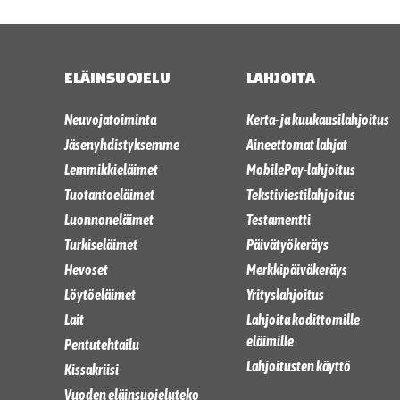
ELÄINSUOJELU
LAHJOITA
Neuvojatoiminta
Kerta- ja kuukausilahjoitus
Jäsenyhdistyksemme
Aineettomat lahjat
Lemmikkieläimet
MobilePay-lahjoitus
Tuotantoeläimet
Tekstiviestilahjoitus
Luonnoneläimet
Testamentti
Turkiseläimet
Päivätyökeräys
Hevoset
Merkkipäiväkeräys
Löytöeläimet
Yrityslahjoitus
Lait
Lahjoita kodittomille
eläimille
Pentutehtailu
Lahjoitusten käyttö
Kissakriisi
Vuoden eläinsuojeluteko