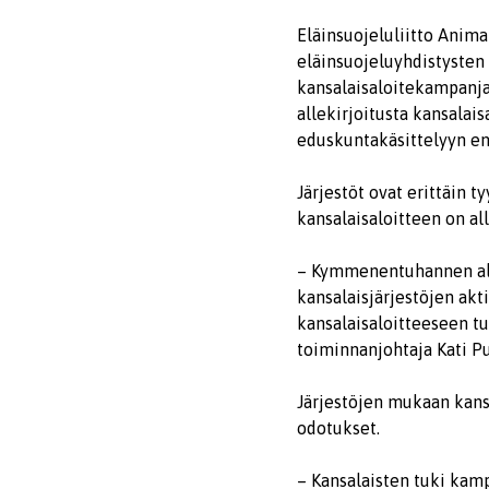
Eläinsuojeluliitto Anima
eläinsuojeluyhdistysten 
kansalaisaloitekampanja
allekirjoitusta kansalai
eduskuntakäsittelyyn en
Järjestöt ovat erittäin
kansalaisaloitteen on al
– Kymmenentuhannen all
kansalaisjärjestöjen akt
kansalaisaloitteeseen tu
toiminnanjohtaja Kati Pul
Järjestöjen mukaan kansa
odotukset.
– Kansalaisten tuki kamp