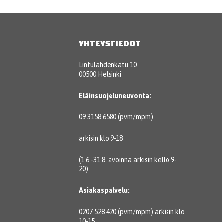
YHTEYSTIEDOT
Lintulahdenkatu 10
00500 Helsinki
Eläinsuojeluneuvonta:
09 3158 6580 (pvm/mpm)
arkisin klo 9-18
(1.6.-31.8. avoinna arkisin kello 9-
20).
Asiakaspalvelu:
0207 528 420 (pvm/mpm) arkisin klo
10-15.