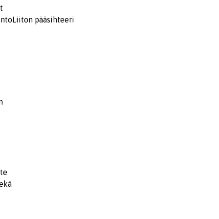
t
ontoLiiton pääsihteeri
n
ite
sekä