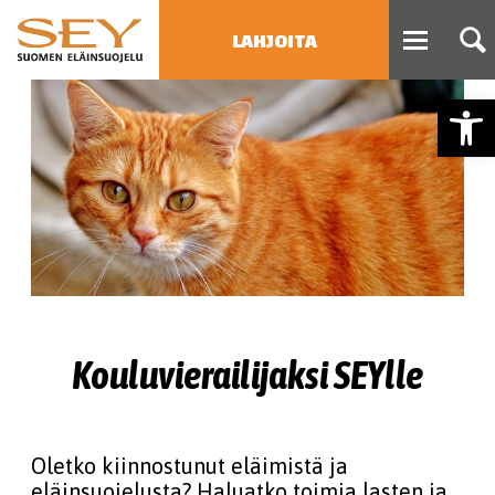
LAHJOITA
Open
HAE
Type 2 or more characters
for results.
Kouluvierailijaksi SEYlle
Oletko kiinnostunut eläimistä ja
eläinsuojelusta? Haluatko toimia lasten ja