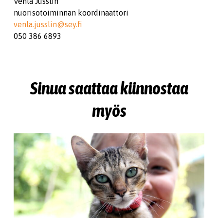
Venla Jusslin
nuorisotoiminnan koordinaattori
venla.jusslin@sey.fi
050 386 6893
Sinua saattaa kiinnostaa
myös