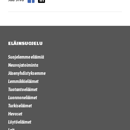
ELÄINSUOJELU
Suojelemme eläimiä
Neuvojatoiminta
Jäsenyhdistyksemme
Lemmikkieläimet
Tuotantoeläimet
Luonnoneläimet
Turkiseläimet
Hevoset
Löytöeläimet