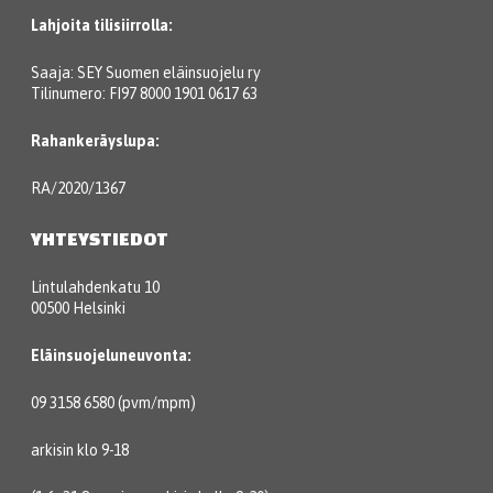
Lahjoita tilisiirrolla:
Saaja: SEY Suomen eläinsuojelu ry
Tilinumero: FI97 8000 1901 0617 63
Rahankeräyslupa:
RA/2020/1367
YHTEYSTIEDOT
Lintulahdenkatu 10
00500 Helsinki
Eläinsuojeluneuvonta:
09 3158 6580 (pvm/mpm)
arkisin klo 9-18