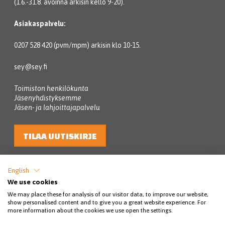
(1.6.-31.8. avoinna arkisin kello 9-20).
Asiakaspalvelu:
0207 528 420 (pvm/mpm) arkisin klo 10-15.
sey@sey.fi
Toimiston henkilökunta
Jäsenyhdistyksemme
Jäsen- ja lahjoittajapalvelu
TILAA UUTISKIRJE
English
We use cookies
We may place these for analysis of our visitor data, to improve our website,
show personalised content and to give you a great website experience. For
more information about the cookies we use open the settings.