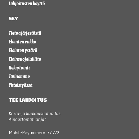
Lahjoitusten käyttö
SEY
Tietoa järjestöstä
Eläinten viikko
Eläinten ystävä
Eläinsuojeluliitto
Rekrytointi
Tarinamme
Yhteistyössä
TEE LAHJOITUS
Kerta- ja kuukausilahjoitus
Aineettomat lahjat
MobilePay-numero: 77 772