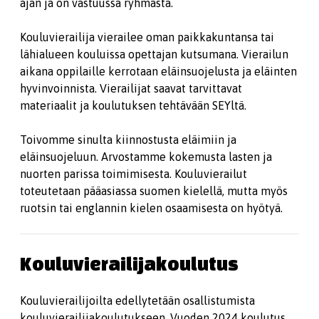
ajan ja on vastuussa ryhmästä.
Kouluvierailija vierailee oman paikkakuntansa tai
lähialueen kouluissa opettajan kutsumana. Vierailun
aikana oppilaille kerrotaan eläinsuojelusta ja eläinten
hyvinvoinnista. Vierailijat saavat tarvittavat
materiaalit ja koulutuksen tehtävään SEYltä.
Toivomme sinulta kiinnostusta eläimiin ja
eläinsuojeluun. Arvostamme kokemusta lasten ja
nuorten parissa toimimisesta. Kouluvierailut
toteutetaan pääasiassa suomen kielellä, mutta myös
ruotsin tai englannin kielen osaamisesta on hyötyä.
Kouluvierailijakoulutus
Kouluvierailijoilta edellytetään osallistumista
kouluvierailijakoulutukseen. Vuoden 2024 koulutus