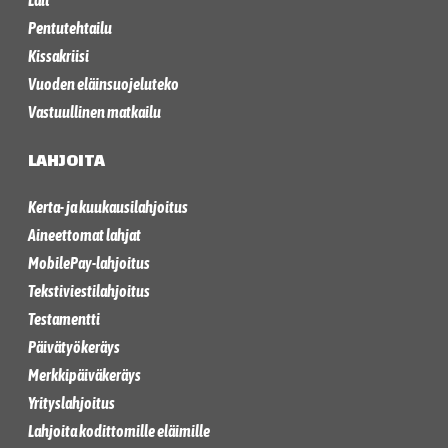
Lait
Pentutehtailu
Kissakriisi
Vuoden eläinsuojeluteko
Vastuullinen matkailu
LAHJOITA
Kerta- ja kuukausilahjoitus
Aineettomat lahjat
MobilePay-lahjoitus
Tekstiviestilahjoitus
Testamentti
Päivätyökeräys
Merkkipäiväkeräys
Yrityslahjoitus
Lahjoita kodittomille eläimille