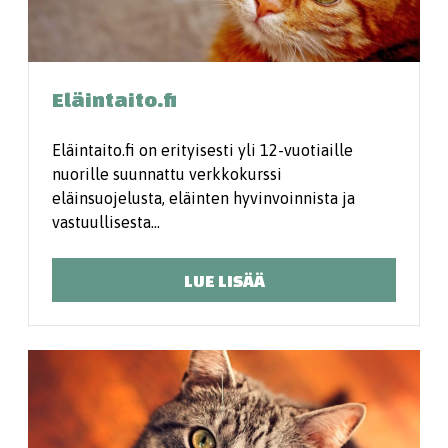
Eläintaito.fi
Eläintaito.fi on erityisesti yli 12-vuotiaille
nuorille suunnattu verkkokurssi
eläinsuojelusta, eläinten hyvinvoinnista ja
vastuullisesta…
LUE LISÄÄ