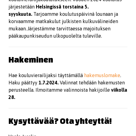
järjestetään
Helsingissä
torstaina 5.
syyskuuta.
Tarjoamme koulutuspäivinä lounaan ja
korvaamme matkakulut julkisten kulkuvälineiden
mukaan. Järjestämme tarvittaessa majoituksen
pääkaupunkiseudun ulkopuolelta tuleville.
Hakeminen
Hae kouluvierailijaksi täyttämällä
hakemuslomake
.
Haku päättyy
1.7.2024.
Valinnat tehdään hakemusten
perusteella. Ilmoitamme valinnoista hakijoille
viikolla
28.
Kysyttävää? Ota yhteyttä!