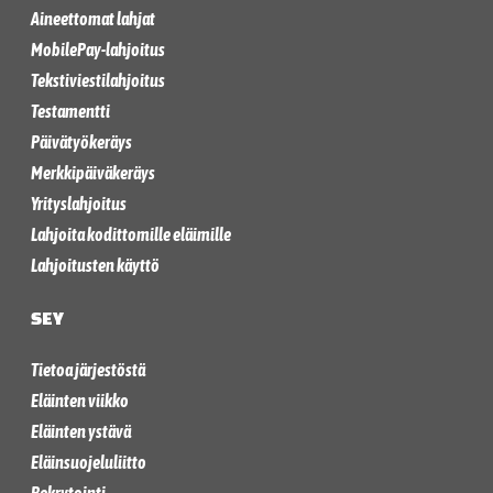
Aineettomat lahjat
MobilePay-lahjoitus
Tekstiviestilahjoitus
Testamentti
Päivätyökeräys
Merkkipäiväkeräys
Yrityslahjoitus
Lahjoita kodittomille eläimille
Lahjoitusten käyttö
SEY
Tietoa järjestöstä
Eläinten viikko
Eläinten ystävä
Eläinsuojeluliitto