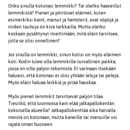
Onko sinulla kotonasi lemmikki? Tai oletko haaveillut
lemmikistä? Pienet ja pörröiset eläimet, kuten
esimerkiksi kanit, marsut ja hamsterit, ovat söpöjä ja
niiden touhuja on kiva tarkkailla. Mutta oletko
koskaan pysähtynyt miettimään, mitä eläin tarvitsee,
jotta se olisi onnellinen?
Jos sinulla on lemmikki, sinun kotisi on myös eläimen
koti. Kodin tulee olla lemmikille turvallinen paikka,
jossa on sille paljon tekemistä. Et varmaan itsekään
haluaisi, että kotonasi ei olisi yhtään leluja tai pelejä.
Myös eläin haluaa leikkiä ja pitää hauskaa.
Myös pienet lemmikit tarvitsevat paljon tilaa.
Tiesitkö, että luonnossa kani elää jalkapallokentän
kokoisella alueella? Jalkapallokenttää aika harvalla
meistä on kotonaan, mutta kaneille tai marsuille voi
rajata oman huoneen.