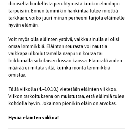
ihmiseltä huolellista perehtymistä kunkin eläinlajin
tarpeisiin. Ennen lemmikin hankintaa tulee miettiä
tarkkaan, voiko juuri minun perheeni tarjota eläimelle
hyvän elämän.
Voit myös olla eläinten ystävä, vaikka sinulla ei olisi
omaa lemmikkiä. Eläinten seurasta voi nauttia
vaikkapa ulkoiluttamalla naapurin koiraa tai
leikkimällä sukulaisen kissan kanssa. Eläinrakkauden
määrää ei mitata sillä, kuinka monta lemmikkiä
omistaa.
Tällä viikolla (4.–10.10.) vietetään eläinten viikkoa.
Viikon tarkoituksena on muistuttaa, että eläimiä tulee
kohdella hyvin. Jokainen pienikin eläin on arvokas.
Hyvää eläinten viikkoa!