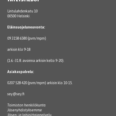
Lintulahdenkatu 10
00500 Helsinki
Eläinsuojeluneuvonta:
09 3158 6580 (pvm/mpm)
arkisin klo 9-18
(1.6.-31.8. avoinna arkisin kello 9-20).
Asiakaspalvelu:
0207 528 420 (pvm/mpm) arkisin klo 10-15.
sey@sey.fi
Toimiston henkilökunta
Jäsenyhdistyksemme
Jäsen- ja lahjoittajapalvelu