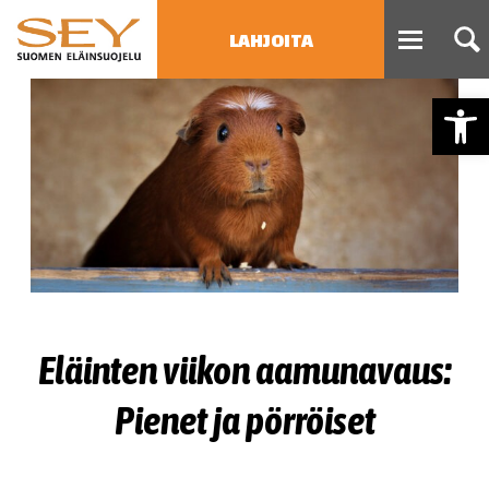
LAHJOITA
Open
HAE
Type 2 or more characters
for results.
Eläinten viikon aamunavaus:
Pienet ja pörröiset