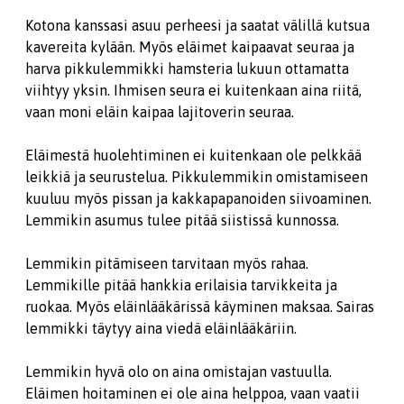
Kotona kanssasi asuu perheesi ja saatat välillä kutsua
kavereita kylään. Myös eläimet kaipaavat seuraa ja
harva pikkulemmikki hamsteria lukuun ottamatta
viihtyy yksin. Ihmisen seura ei kuitenkaan aina riitä,
vaan moni eläin kaipaa lajitoverin seuraa.
Eläimestä huolehtiminen ei kuitenkaan ole pelkkää
leikkiä ja seurustelua. Pikkulemmikin omistamiseen
kuuluu myös pissan ja kakkapapanoiden siivoaminen.
Lemmikin asumus tulee pitää siistissä kunnossa.
Lemmikin pitämiseen tarvitaan myös rahaa.
Lemmikille pitää hankkia erilaisia tarvikkeita ja
ruokaa. Myös eläinlääkärissä käyminen maksaa. Sairas
lemmikki täytyy aina viedä eläinlääkäriin.
Lemmikin hyvä olo on aina omistajan vastuulla.
Eläimen hoitaminen ei ole aina helppoa, vaan vaatii