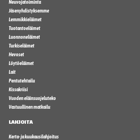
Neuvojatoiminta
Jäsenyhdistyksemme
Lemmikkieläimet
Tuotantoeläimet
Luonnoneläimet
Turkiseläimet
Hevoset
Löytöeläimet
Lait
Pentutehtailu
Kissakriisi
Vuoden eläinsuojeluteko
Vastuullinen matkailu
LAHJOITA
Kerta- ja kuukausilahjoitus