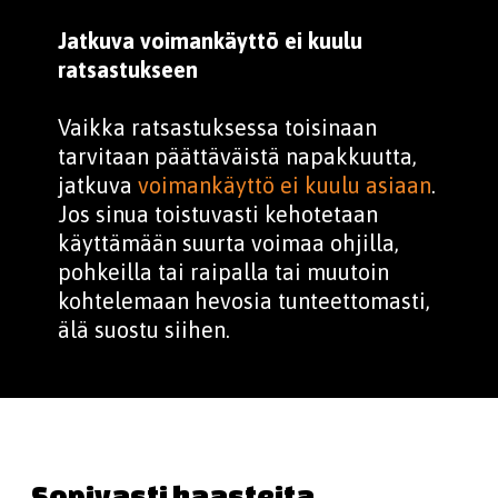
Jatkuva voimankäyttö ei kuulu
ratsastukseen
Vaikka ratsastuksessa toisinaan
tarvitaan päättäväistä napakkuutta,
jatkuva
voimankäyttö ei kuulu asiaan
.
Jos sinua toistuvasti kehotetaan
käyttämään suurta voimaa ohjilla,
pohkeilla tai raipalla tai muutoin
kohtelemaan hevosia tunteettomasti,
älä suostu siihen.
Sopivasti haasteita