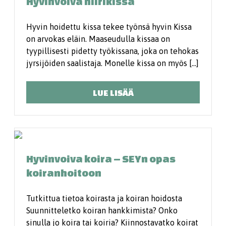
Hyvinvoiva hiirikissa
Hyvin hoidettu kissa tekee työnsä hyvin Kissa
on arvokas eläin. Maaseudulla kissaa on
tyypillisesti pidetty työkissana, joka on tehokas
jyrsijöiden saalistaja. Monelle kissa on myös […]
LUE LISÄÄ
Hyvinvoiva koira – SEYn opas
koiranhoitoon
Tutkittua tietoa koirasta ja koiran hoidosta
Suunnitteletko koiran hankkimista? Onko
sinulla jo koira tai koiria? Kiinnostavatko koirat