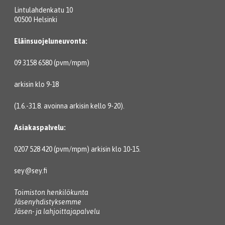
Lintulahdenkatu 10
00500 Helsinki
Eläinsuojeluneuvonta:
09 3158 6580 (pvm/mpm)
arkisin klo 9-18
(1.6.-31.8. avoinna arkisin kello 9-20).
Asiakaspalvelu:
0207 528 420 (pvm/mpm) arkisin klo 10-15.
sey@sey.fi
Toimiston henkilökunta
Jäsenyhdistyksemme
Jäsen- ja lahjoittajapalvelu