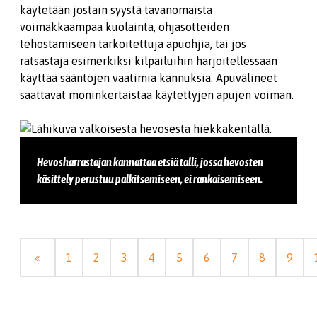
käytetään jostain syystä tavanomaista
voimakkaampaa kuolainta, ohjasotteiden
tehostamiseen tarkoitettuja apuohjia, tai jos
ratsastaja esimerkiksi kilpailuihin harjoitellessaan
käyttää sääntöjen vaatimia kannuksia. Apuvälineet
saattavat moninkertaistaa käytettyjen apujen voiman.
Hevosharrastajan kannattaa etsiä talli, jossa hevosten
käsittely perustuu palkitsemiseen, ei rankaisemiseen.
«
1
2
3
4
5
6
7
8
9