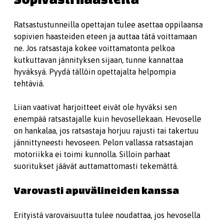
Ratsastustunneilla opettajan tulee asettaa oppilaansa
sopivien haasteiden eteen ja auttaa tätä voittamaan
ne. Jos ratsastaja kokee voittamatonta pelkoa
kutkuttavan jännityksen sijaan, tunne kannattaa
hyväksyä. Pyydä tällöin opettajalta helpompia
tehtäviä.
Liian vaativat harjoitteet eivät ole hyväksi sen
enempää ratsastajalle kuin hevosellekaan. Hevoselle
on hankalaa, jos ratsastaja horjuu rajusti tai takertuu
jännittyneesti hevoseen. Pelon vallassa ratsastajan
motoriikka ei toimi kunnolla. Silloin parhaat
suoritukset jäävät auttamattomasti tekemättä.
Varovasti apuvälineiden kanssa
Erityistä varovaisuutta tulee noudattaa, jos hevosella