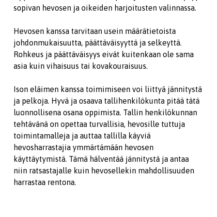
sopivan hevosen ja oikeiden harjoitusten valinnassa.
Hevosen kanssa tarvitaan usein määrätietoista
johdonmukaisuutta, päättäväisyyttä ja selkeyttä.
Rohkeus ja päättäväisyys eivät kuitenkaan ole sama
asia kuin vihaisuus tai kovakouraisuus.
Ison eläimen kanssa toimimiseen voi liittyä jännitystä
ja pelkoja. Hyvä ja osaava tallihenkilökunta pitää tätä
luonnollisena osana oppimista. Tallin henkilökunnan
tehtävänä on opettaa turvallisia, hevosille tuttuja
toimintamalleja ja auttaa tallilla käyviä
hevosharrastajia ymmärtämään hevosen
käyttäytymistä. Tämä hälventää jännitystä ja antaa
niin ratsastajalle kuin hevosellekin mahdollisuuden
harrastaa rentona.