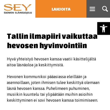
LAHJOITA
Open
HAE
Tallin ilmapiiri vaikuttaa
Type 2 or more characters
for results.
hevosen hyvinvointiin
Hyvä yhteistyö hevosen kanssa vaatii käsittelijältä
aitoa läsnäoloa ja keskittymistä.
Hevonen kommunikoi pääasiassa eleillään ja
asennoillaan, joten ihmisen tulee keskittyä olemaan
läsnä hevosen kanssa. Puhelimeen puhuminen,
musiikin kuuntelu tai ylipäätään muihin asioihin
keskittyminen ei sovi hevosen kanssa toimimiseen.