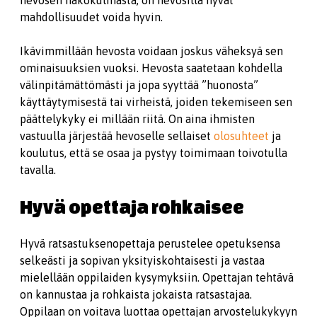
hevosen näkökulmasta, on hevosilla hyvät
mahdollisuudet voida hyvin.
Ikävimmillään hevosta voidaan joskus väheksyä sen
ominaisuuksien vuoksi. Hevos­ta saatetaan kohdella
välinpitämättömästi ja jopa syyttää ”huonosta”
käyttäytymisestä tai virheistä, joiden tekemiseen sen
päättelykyky ei millään riitä. On aina ihmisten
vastuulla järjestää hevoselle sellaiset
olosuhteet
ja
koulutus, että se osaa ja pystyy toimimaan toivotulla
tavalla.
Hyvä opettaja rohkaisee
Hyvä ratsastuksenopettaja perustelee opetuksensa
selkeästi ja sopivan yksityiskohtaisesti ja vastaa
mielellään oppilaiden kysymyksiin. Opettajan tehtävä
on kannustaa ja rohkaista jokaista ratsastajaa.
Oppilaan on voitava luottaa opettajan arvostelukykyyn