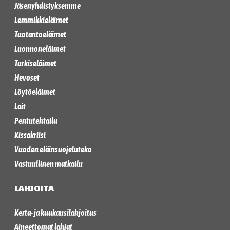
Jäsenyhdistyksemme
Lemmikkieläimet
Tuotantoeläimet
Luonnoneläimet
Turkiseläimet
Hevoset
Löytöeläimet
Lait
Pentutehtailu
Kissakriisi
Vuoden eläinsuojeluteko
Vastuullinen matkailu
LAHJOITA
Kerta- ja kuukausilahjoitus
Aineettomat lahjat