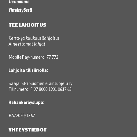
Tarinamme
Yhteistyössä
TEE LAHJOITUS
Kerta- ja kuukausilahjoitus
Aineettomat lahjat
MobilePay-numero: 77 772
Lahjoita tilisiirrolla:
Saaja: SEY Suomen eläinsuojelu ry
Tilinumero: FI97 8000 1901 0617 63
Rahankeräyslupa:
RA/2020/1367
YHTEYSTIEDOT