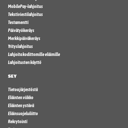
MobilePay-lahjoitus
Tekstiviestilahjoitus
Testamentti
Päivätyökeräys
Merkkipäiväkeräys
Yrityslahjoitus
Lahjoita kodittomille eläimille
Lahjoitusten käyttö
SEY
Tietoa järjestöstä
Eläinten viikko
Eläinten ystävä
Eläinsuojeluliitto
Rekrytointi