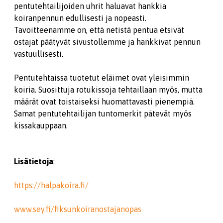
pentutehtailijoiden uhrit haluavat hankkia
koiranpennun edullisesti ja nopeasti.
Tavoitteenamme on, että netistä pentua etsivät
ostajat päätyvät sivustollemme ja hankkivat pennun
vastuullisesti.
Pentutehtaissa tuotetut eläimet ovat yleisimmin
koiria. Suosittuja rotukissoja tehtaillaan myös, mutta
määrät ovat toistaiseksi huomattavasti pienempiä.
Samat pentutehtailijan tuntomerkit pätevät myös
kissakauppaan.
Lisätietoja
:
https://halpakoira.fi/
www.sey.fi/fiksunkoiranostajanopas