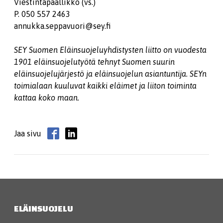
Viestintäpäällikkö (vs.)
P. 050 557 2463
annukka.seppavuori@sey.fi
SEY Suomen Eläinsuojeluyhdistysten liitto on vuodesta
1901 eläinsuojelutyötä tehnyt Suomen suurin
eläinsuojelujärjestö ja eläinsuojelun asiantuntija. SEYn
toimialaan kuuluvat kaikki eläimet ja liiton toiminta
kattaa koko maan.
Jaa sivu
ELÄINSUOJELU