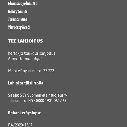
Eläinsuojeluliitto
Rekrytointi
Tarinamme
Yhteistyössä
TEE LAHJOITUS
Kerta- ja kuukausilahjoitus
Aineettomat lahjat
MobilePay-numero: 77 772
Lahjoita tilisiirrolla:
Saaja: SEY Suomen eläinsuojelu ry
Tilinumero: FI97 8000 1901 0617 63
Rahankeräyslupa:
RA/2020/1367