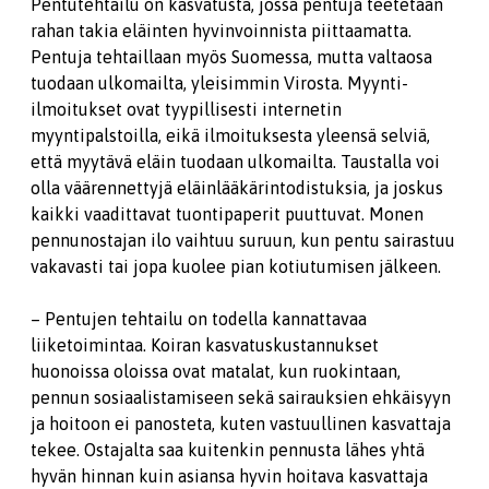
Pentutehtailu on kasvatusta, jossa pentuja teetetään
rahan takia eläinten hyvinvoinnista piittaamatta.
Pentuja tehtaillaan myös Suomessa, mutta valtaosa
tuodaan ulkomailta, yleisimmin Virosta. Myynti-
ilmoitukset ovat tyypillisesti internetin
myyntipalstoilla, eikä ilmoituksesta yleensä selviä,
että myytävä eläin tuodaan ulkomailta. Taustalla voi
olla väärennettyjä eläinlääkärintodistuksia, ja joskus
kaikki vaadittavat tuontipaperit puuttuvat. Monen
pennunostajan ilo vaihtuu suruun, kun pentu sairastuu
vakavasti tai jopa kuolee pian kotiutumisen jälkeen.
– Pentujen tehtailu on todella kannattavaa
liiketoimintaa. Koiran kasvatuskustannukset
huonoissa oloissa ovat matalat, kun ruokintaan,
pennun sosiaalistamiseen sekä sairauksien ehkäisyyn
ja hoitoon ei panosteta, kuten vastuullinen kasvattaja
tekee. Ostajalta saa kuitenkin pennusta lähes yhtä
hyvän hinnan kuin asiansa hyvin hoitava kasvattaja