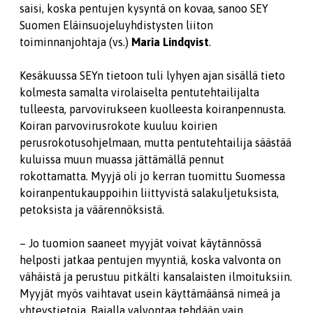
saisi, koska pentujen kysyntä on kovaa, sanoo SEY
Suomen Eläinsuojeluyhdistysten liiton
toiminnanjohtaja (vs.)
Maria Lindqvist
.
Kesäkuussa SEYn tietoon tuli lyhyen ajan sisällä tieto
kolmesta samalta virolaiselta pentutehtailijalta
tulleesta, parvovirukseen kuolleesta koiranpennusta.
Koiran parvovirusrokote kuuluu koirien
perusrokotusohjelmaan, mutta pentutehtailija säästää
kuluissa muun muassa jättämällä pennut
rokottamatta. Myyjä oli jo kerran tuomittu Suomessa
koiranpentukauppoihin liittyvistä salakuljetuksista,
petoksista ja väärennöksistä.
– Jo tuomion saaneet myyjät voivat käytännössä
helposti jatkaa pentujen myyntiä, koska valvonta on
vähäistä ja perustuu pitkälti kansalaisten ilmoituksiin.
Myyjät myös vaihtavat usein käyttämäänsä nimeä ja
yhteystietoja. Rajalla valvontaa tehdään vain