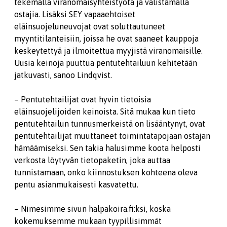
tekemällä viranomaisyhteistyötä ja valistamalla
ostajia. Lisäksi SEY vapaaehtoiset
eläinsuojeluneuvojat ovat soluttautuneet
myyntitilanteisiin, joissa he ovat saaneet kauppoja
keskeytettyä ja ilmoitettua myyjistä viranomaisille.
Uusia keinoja puuttua pentutehtailuun kehitetään
jatkuvasti, sanoo Lindqvist.
– Pentutehtailijat ovat hyvin tietoisia
eläinsuojelijoiden keinoista. Sitä mukaa kun tieto
pentutehtailun tunnusmerkeistä on lisääntynyt, ovat
pentutehtailijat muuttaneet toimintatapojaan ostajan
hämäämiseksi. Sen takia halusimme koota helposti
verkosta löytyvän tietopaketin, joka auttaa
tunnistamaan, onko kiinnostuksen kohteena oleva
pentu asianmukaisesti kasvatettu.
– Nimesimme sivun halpakoira.fi:ksi, koska
kokemuksemme mukaan tyypillisimmät