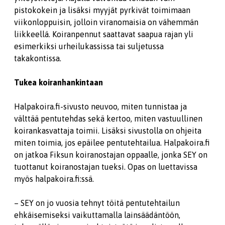
pistokokein ja lisäksi myyjät pyrkivät toimimaan
viikonloppuisin, jolloin viranomaisia on vähemmän
liikkeellä. Koiranpennut saattavat saapua rajan yli
esimerkiksi urheilukassissa tai suljetussa
takakontissa.
Tukea koiranhankintaan
Halpakoira.fi-sivusto neuvoo, miten tunnistaa ja
välttää pentutehdas sekä kertoo, miten vastuullinen
koirankasvattaja toimii. Lisäksi sivustolla on ohjeita
miten toimia, jos epäilee pentutehtailua. Halpakoira.fi
on jatkoa Fiksun koiranostajan oppaalle, jonka SEY on
tuottanut koiranostajan tueksi. Opas on luettavissa
myös halpakoira.fi:ssä.
– SEY on jo vuosia tehnyt töitä pentutehtailun
ehkäisemiseksi vaikuttamalla lainsäädäntöön,