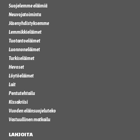
Suojelemme eläimiä
Neuvojatoiminta
Jäsenyhdistyksemme
Lemmikkieläimet
Tuotantoeläimet
Luonnoneläimet
Turkiseläimet
Hevoset
Löytöeläimet
Lait
Pentutehtailu
Kissakriisi
Vuoden eläinsuojeluteko
Vastuullinen matkailu
LAHJOITA