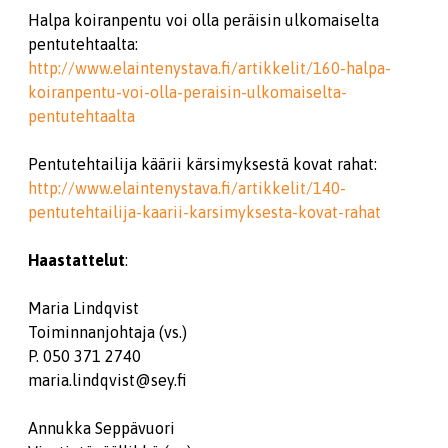
Halpa koiranpentu voi olla peräisin ulkomaiselta
pentutehtaalta:
http://www.elaintenystava.fi/artikkelit/160-halpa-
koiranpentu-voi-olla-peraisin-ulkomaiselta-
pentutehtaalta
Pentutehtailija käärii kärsimyksestä kovat rahat:
http://www.elaintenystava.fi/artikkelit/140-
pentutehtailija-kaarii-karsimyksesta-kovat-rahat
Haastattelut
:
Maria Lindqvist
Toiminnanjohtaja (vs.)
P. 050 371 2740
maria.lindqvist@sey.fi
Annukka Seppävuori