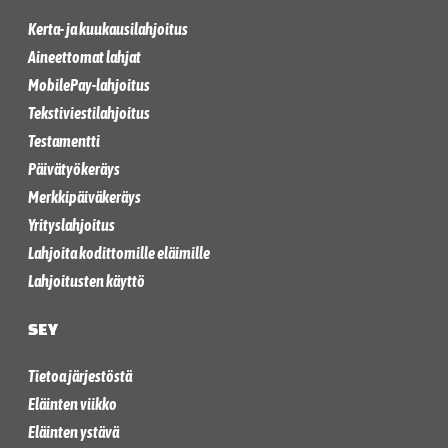
Kerta- ja kuukausilahjoitus
Aineettomat lahjat
MobilePay-lahjoitus
Tekstiviestilahjoitus
Testamentti
Päivätyökeräys
Merkkipäiväkeräys
Yrityslahjoitus
Lahjoita kodittomille eläimille
Lahjoitusten käyttö
SEY
Tietoa järjestöstä
Eläinten viikko
Eläinten ystävä