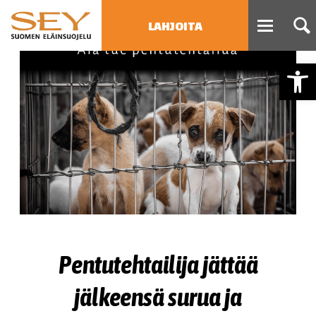
LAHJOITA
Open
HAE
Type 2 or more characters
for results.
Pentutehtailija jättää
jälkeensä surua ja