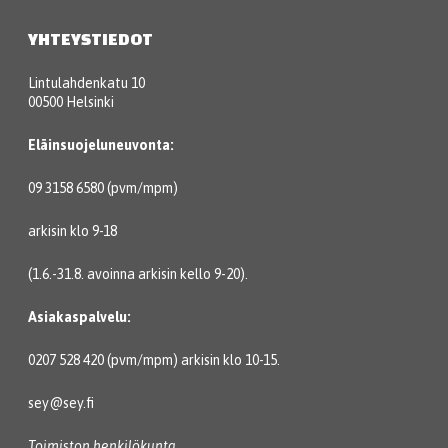
YHTEYSTIEDOT
Lintulahdenkatu 10
00500 Helsinki
Eläinsuojeluneuvonta:
09 3158 6580 (pvm/mpm)
arkisin klo 9-18
(1.6.-31.8. avoinna arkisin kello 9-20).
Asiakaspalvelu:
0207 528 420 (pvm/mpm) arkisin klo 10-15.
sey@sey.fi
Toimiston henkilökunta