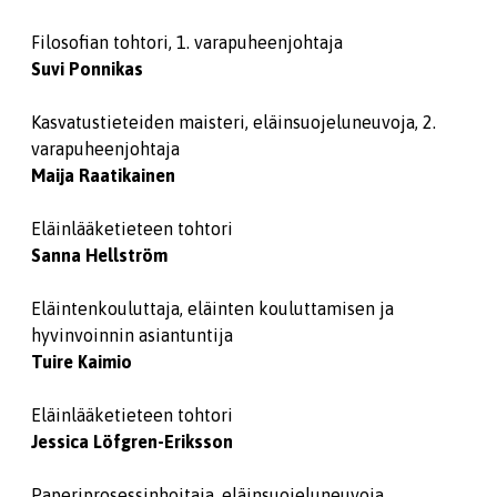
Filosofian tohtori, 1. varapuheenjohtaja
Suvi Ponnikas
Kasvatustieteiden maisteri, eläinsuojeluneuvoja, 2.
varapuheenjohtaja
Maija Raatikainen
Eläinlääketieteen tohtori
Sanna Hellström
Eläintenkouluttaja, eläinten kouluttamisen ja
hyvinvoinnin asiantuntija
Tuire Kaimio
Eläinlääketieteen tohtori
Jessica Löfgren-Eriksson
Paperiprosessinhoitaja, eläinsuojeluneuvoja