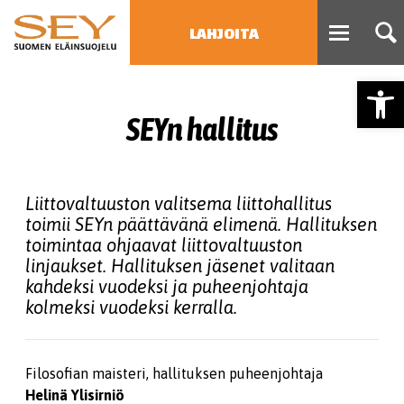
LAHJOITA
Open
HAE
SEYn hallitus
Type 2 or more characters
for results.
Liittovaltuuston valitsema liittohallitus
toimii SEYn päättävänä elimenä. Hallituksen
toimintaa ohjaavat liittovaltuuston
linjaukset. Hallituksen jäsenet valitaan
kahdeksi vuodeksi ja puheenjohtaja
kolmeksi vuodeksi kerralla.
Filosofian maisteri, hallituksen puheenjohtaja
Helinä Ylisirniö