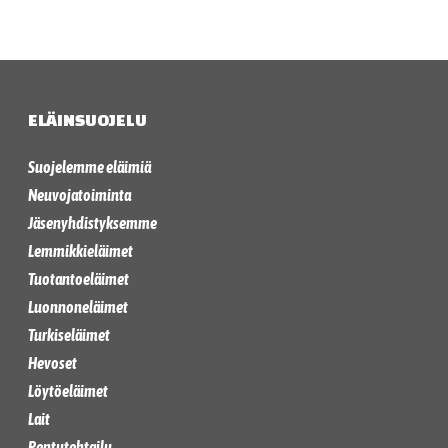
ELÄINSUOJELU
Suojelemme eläimiä
Neuvojatoiminta
Jäsenyhdistyksemme
Lemmikkieläimet
Tuotantoeläimet
Luonnoneläimet
Turkiseläimet
Hevoset
Löytöeläimet
Lait
Pentutehtailu