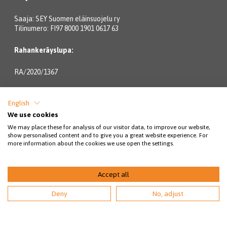
Saaja: SEY Suomen eläinsuojelu ry
Tilinumero: FI97 8000 1901 0617 63
Rahankeräyslupa:
RA/2020/1367
YHTEYSTIEDOT
English
We use cookies
Lintulahdenkatu 10
00500 Helsinki
We may place these for analysis of our visitor data, to improve our website,
show personalised content and to give you a great website experience. For
more information about the cookies we use open the settings.
Eläinsuojeluneuvonta:
09 3158 6580 (pvm/mpm)
Accept all
arkisin klo 9-18
Deny
No, adjust
(1.6.-31.8. avoinna arkisin kello 9-20).