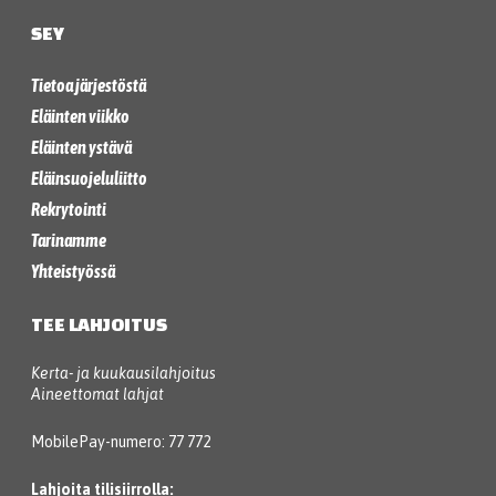
SEY
Tietoa järjestöstä
Eläinten viikko
Eläinten ystävä
Eläinsuojeluliitto
Rekrytointi
Tarinamme
Yhteistyössä
TEE LAHJOITUS
Kerta- ja kuukausilahjoitus
Aineettomat lahjat
MobilePay-numero: 77 772
Lahjoita tilisiirrolla: