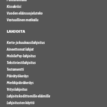
Kissakriisi
Vuoden eläinsuojeluteko
Vastuullinen matkailu
LAHJOITA
Kerta- ja kuukausilahjoitus
Aineettomat lahjat
MobilePay-lahjoitus
Tekstiviestilahjoitus
Testamentti
Päivätyökeräys
Merkkipäiväkeräys
Yrityslahjoitus
Lahjoita kodittomille eläimille
Lahjoitusten käyttö