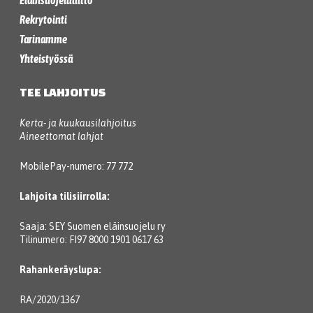
Eläinsuojeluliitto
Rekrytointi
Tarinamme
Yhteistyössä
TEE LAHJOITUS
Kerta- ja kuukausilahjoitus
Aineettomat lahjat
MobilePay-numero: 77 772
Lahjoita tilisiirrolla:
Saaja: SEY Suomen eläinsuojelu ry
Tilinumero: FI97 8000 1901 0617 63
Rahankeräyslupa:
RA/2020/1367