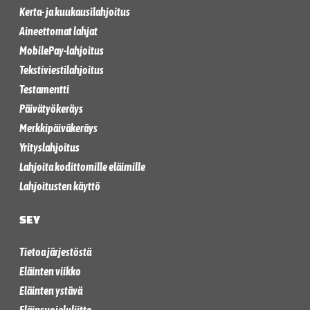
Kerta- ja kuukausilahjoitus
Aineettomat lahjat
MobilePay-lahjoitus
Tekstiviestilahjoitus
Testamentti
Päivätyökeräys
Merkkipäiväkeräys
Yrityslahjoitus
Lahjoita kodittomille eläimille
Lahjoitusten käyttö
SEY
Tietoa järjestöstä
Eläinten viikko
Eläinten ystävä