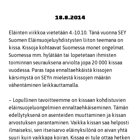
18.8.2014
Eläinten viikkoa vietetään 4.-10.10. Tänä vuonna SEY
Suomen Eläinsuojeluyhdistysten liiton teemana on
kissa. Kissoja kohtaavat Suomessa monet ongelmat.
Suomessa mm. hylätään tai lopetetaan ihmisten
toiminnan seurauksena arviolta jopa 20 000 kissaa
vuodessa. Paras tapa ennaltaehkäistä kissojen
kärsimystä on SEYn mielestä kissojen määrän
vähentäminen leikkauttamalla.
– Lopullinen tavoitteemme on kissaan kohdistuvien
eläinsuojeluongelmien ennaltaehkäiseminen. Tämän
edellytyksenä on asenteiden muuttaminen ja kissan
arvostuksen parantaminen. Vaikka kissan saa helposti
ilmaiseksi, sen itseisarvo eläinyksilönä on aivan yhtä
suuri kuin vaikkapa koiran. Kissaa ei tule ottaa hetken