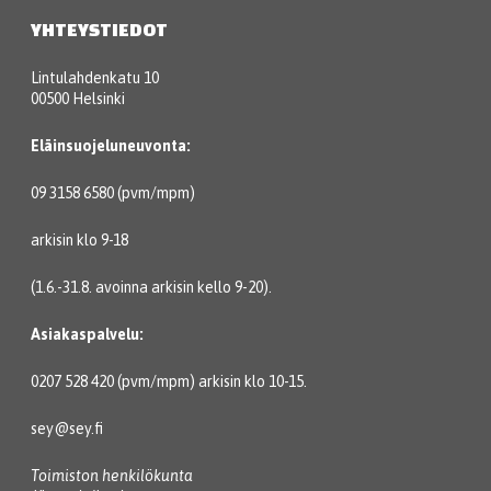
YHTEYSTIEDOT
Lintulahdenkatu 10
00500 Helsinki
Eläinsuojeluneuvonta:
09 3158 6580 (pvm/mpm)
arkisin klo 9-18
(1.6.-31.8. avoinna arkisin kello 9-20).
Asiakaspalvelu:
0207 528 420 (pvm/mpm) arkisin klo 10-15.
sey@sey.fi
Toimiston henkilökunta