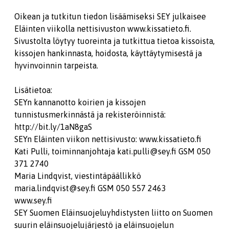
Oikean ja tutkitun tiedon lisäämiseksi SEY julkaisee
Eläinten viikolla nettisivuston www.kissatieto.fi.
Sivustolta löytyy tuoreinta ja tutkittua tietoa kissoista,
kissojen hankinnasta, hoidosta, käyttäytymisestä ja
hyvinvoinnin tarpeista.
Lisätietoa:
SEYn kannanotto koirien ja kissojen
tunnistusmerkinnästä ja rekisteröinnistä:
http://bit.ly/1aN8gaS
SEYn Eläinten viikon nettisivusto: www.kissatieto.fi
Kati Pulli, toiminnanjohtaja kati.pulli@sey.fi GSM 050
371 2740
Maria Lindqvist, viestintäpäällikkö
maria.lindqvist@sey.fi GSM 050 557 2463
www.sey.fi
SEY Suomen Eläinsuojeluyhdistysten liitto on Suomen
suurin eläinsuojelujärjestö ja eläinsuojelun