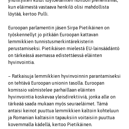
yhdistysten kulut löytöeläinten hoitoon pienenisivät,
kun eläimestä vastaava henkilö olisi mahdollista
löytää, kertoo Pulli.
Euroopan parlamentin jäsen Sirpa Pietikäinen on
työskennellyt jo pitkään Euroopan kattavan
lemmikkien tunnistusmerkintärekisterin
perustamiseksi. Pietikäisen mielestä EU-lainsäädäntö
on tärkeässä asemassa edistettäessä eläinten
hyvinvointia.
– Ratkaisuja lemmikkien hyvinvoinnin parantamiseksi
on tehtävä Euroopan unionin tasolla. Euroopan
komissio valmistelee parhaillaan eläinten
hyvinvointia koskevaa yleisdirektiiviä, jonka alle on
tärkeää saada mukaan myös seuraeläimet. Tämä
antaisi keinot puuttua lemmikkien kaltoin kohteluun
ja Romanian kaltaisiin tapauksiin voitaisiin puuttua
kovemmalla kädellä, kertoo Pietikäinen.