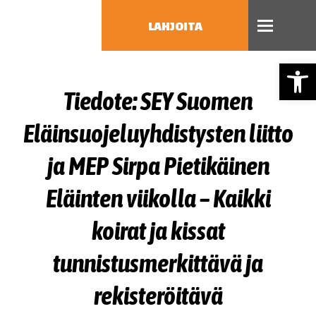
LAHJOITA
Open
HAE
Tiedote: SEY Suomen
Type 2 or more characters
for results.
Eläinsuojeluyhdistysten liitto
ja MEP Sirpa Pietikäinen
Eläinten viikolla – Kaikki
koirat ja kissat
tunnistusmerkittävä ja
rekisteröitävä