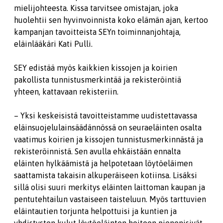
mielijohteesta. Kissa tarvitsee omistajan, joka
huolehtii sen hyvinvoinnista koko elämän ajan, kertoo
kampanjan tavoitteista SEYn toiminnanjohtaja,
eläinlääkäri Kati Pulli.
SEY edistää myös kaikkien kissojen ja koirien
pakollista tunnistusmerkintää ja rekisteröintiä
yhteen, kattavaan rekisteriin.
– Yksi keskeisistä tavoitteistamme uudistettavassa
eläinsuojelulainsäädännössä on seuraeläinten osalta
vaatimus koirien ja kissojen tunnistusmerkinnästä ja
rekisteröinnistä. Sen avulla ehkäistään ennalta
eläinten hylkäämistä ja helpotetaan löytöeläimen
saattamista takaisin alkuperäiseen kotiinsa. Lisäksi
sillä olisi suuri merkitys eläinten laittoman kaupan ja
pentutehtailun vastaiseen taisteluun. Myös tarttuvien
eläintautien torjunta helpottuisi ja kuntien ja