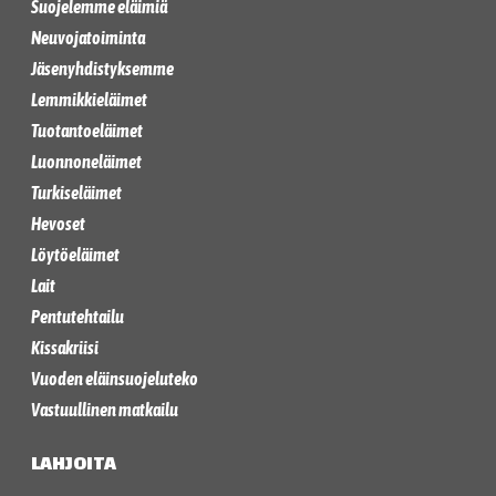
Suojelemme eläimiä
Neuvojatoiminta
Jäsenyhdistyksemme
Lemmikkieläimet
Tuotantoeläimet
Luonnoneläimet
Turkiseläimet
Hevoset
Löytöeläimet
Lait
Pentutehtailu
Kissakriisi
Vuoden eläinsuojeluteko
Vastuullinen matkailu
LAHJOITA