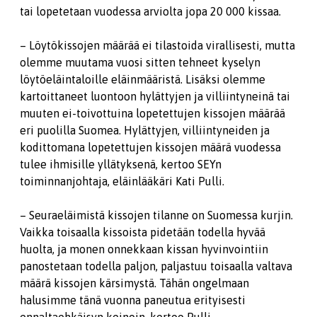
tai lopetetaan vuodessa arviolta jopa 20 000 kissaa.
– Löytökissojen määrää ei tilastoida virallisesti, mutta
olemme muutama vuosi sitten tehneet kyselyn
löytöeläintaloille eläinmääristä. Lisäksi olemme
kartoittaneet luontoon hylättyjen ja villiintyneinä tai
muuten ei-toivottuina lopetettujen kissojen määrää
eri puolilla Suomea. Hylättyjen, villiintyneiden ja
kodittomana lopetettujen kissojen määrä vuodessa
tulee ihmisille yllätyksenä, kertoo SEYn
toiminnanjohtaja, eläinlääkäri Kati Pulli.
– Seuraeläimistä kissojen tilanne on Suomessa kurjin.
Vaikka toisaalla kissoista pidetään todella hyvää
huolta, ja monen onnekkaan kissan hyvinvointiin
panostetaan todella paljon, paljastuu toisaalla valtava
määrä kissojen kärsimystä. Tähän ongelmaan
halusimme tänä vuonna paneutua erityisesti