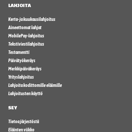
LAHJOITA
Kerta- ja kuukausilahjoitus
Aineettomat lahjat
MobilePay-lahjoitus
Tekstiviestilahjoitus
Testamentti
Päivätyökeräys
Merkkipäiväkeräys
Yrityslahjoitus
Lahjoita kodittomille eläimille
Lahjoitusten käyttö
SEY
Tietoa järjestöstä
Eläinten viikko