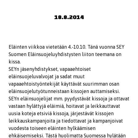
18.8.2014
Eläinten viikkoa vietetään 4.-10.10. Tänä vuonna SEY
Suomen Eläinsuojeluyhdistysten liiton teemana on
kissa.
SEYn jäsenyhdistykset, vapaaehtoiset
eläinsuojeluvalvojat ja sadat muut
vapaaehtoistyöntekijät käyttävät suurimman osan
eläinsuojelutyötunneistaan kissojen auttamiseksi.
SEYn eläinsuojelijat mm. pyydystävät kissoja ja ottavat
vastaan hylättyjä eläimiä, hoitavat ja leikkauttavat
uusia koteja etsiviä kissoja, järjestävät kissojen
leikkauskampanjoita ja tiedottavat ja kampanjoivat
vuodesta toiseen eläinten hylkäämisen
ehkäisemiseksi. Tästä huolimatta Suomessa hylätään