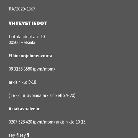
RA/2020/1367
YHTEYSTIEDOT
Lintulahdenkatu 10
00500 Helsinki
Eläinsuojeluneuvonta:
09 3158 6580 (pvm/mpm)
arkisin klo 9-18
(1.6.-31.8. avoinna arkisin kello 9-20).
Asiakaspalvelu:
0207 528 420 (pvm/mpm) arkisin klo 10-15.
sey@sey.fi