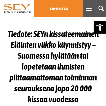
LAHJOITA
Open
HAE
Tiedote: SEYn kissateemainen
Type 2 or more characters
for results.
Eläinten viikko käynnistyy –
Suomessa hylätään tai
lopetetaan ihmisten
piittaamattoman toiminnan
seurauksena jopa 20 000
kissaa vuodessa