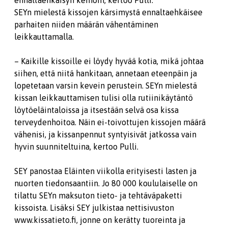
ennaltaehkäisyn keinoin, kertoo Pulli.
SEYn mielestä kissojen kärsimystä ennaltaehkäisee
parhaiten niiden määrän vähentäminen
leikkauttamalla.
– Kaikille kissoille ei löydy hyvää kotia, mikä johtaa
siihen, että niitä hankitaan, annetaan eteenpäin ja
lopetetaan varsin kevein perustein. SEYn mielestä
kissan leikkauttamisen tulisi olla rutiinikäytäntö
löytöeläintaloissa ja itsestään selvä osa kissa
terveydenhoitoa. Näin ei-toivottujen kissojen määrä
vähenisi, ja kissanpennut syntyisivät jatkossa vain
hyvin suunniteltuina, kertoo Pulli.
SEY panostaa Eläinten viikolla erityisesti lasten ja
nuorten tiedonsaantiin. Jo 80 000 koululaiselle on
tilattu SEYn maksuton tieto- ja tehtäväpaketti
kissoista. Lisäksi SEY julkistaa nettisivuston
www.kissatieto.fi, jonne on kerätty tuoreinta ja