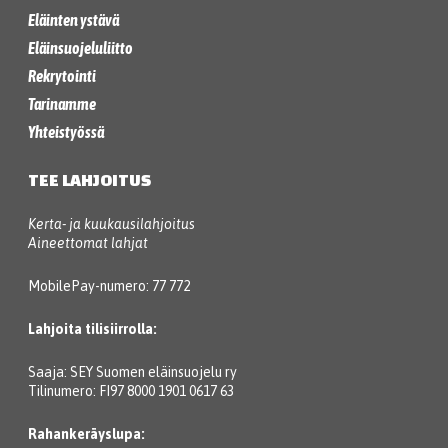
Eläinten ystävä
Eläinsuojeluliitto
Rekrytointi
Tarinamme
Yhteistyössä
TEE LAHJOITUS
Kerta- ja kuukausilahjoitus
Aineettomat lahjat
MobilePay-numero: 77 772
Lahjoita tilisiirrolla:
Saaja: SEY Suomen eläinsuojelu ry
Tilinumero: FI97 8000 1901 0617 63
Rahankeräyslupa: