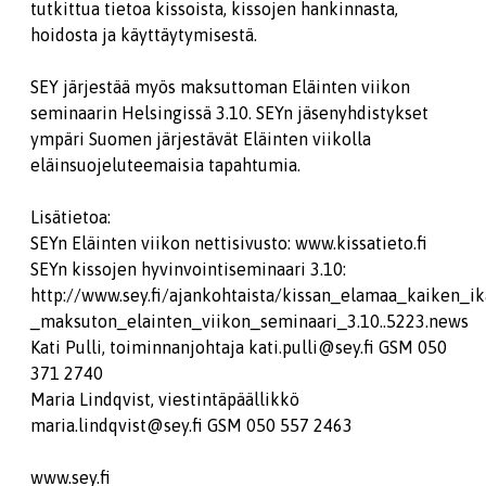
tutkittua tietoa kissoista, kissojen hankinnasta,
hoidosta ja käyttäytymisestä.
SEY järjestää myös maksuttoman Eläinten viikon
seminaarin Helsingissä 3.10. SEYn jäsenyhdistykset
ympäri Suomen järjestävät Eläinten viikolla
eläinsuojeluteemaisia tapahtumia.
Lisätietoa:
SEYn Eläinten viikon nettisivusto: www.kissatieto.fi
SEYn kissojen hyvinvointiseminaari 3.10:
http://www.sey.fi/ajankohtaista/kissan_elamaa_kaiken_ik
_maksuton_elainten_viikon_seminaari_3.10..5223.news
Kati Pulli, toiminnanjohtaja kati.pulli@sey.fi GSM 050
371 2740
Maria Lindqvist, viestintäpäällikkö
maria.lindqvist@sey.fi GSM 050 557 2463
www.sey.fi