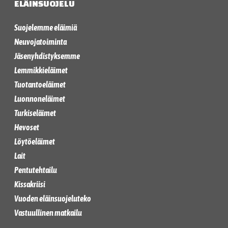
ELÄINSUOJELU
Suojelemme eläimiä
Neuvojatoiminta
Jäsenyhdistyksemme
Lemmikkieläimet
Tuotantoeläimet
Luonnoneläimet
Turkiseläimet
Hevoset
Löytöeläimet
Lait
Pentutehtailu
Kissakriisi
Vuoden eläinsuojeluteko
Vastuullinen matkailu