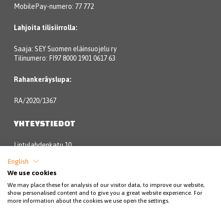
MobilePay-numero: 77 772
Lahjoita tilisiirrolla:
Saaja: SEY Suomen eläinsuojelu ry
Tilinumero: FI97 8000 1901 0617 63
Rahankeräyslupa:
RA/2020/1367
YHTEYSTIEDOT
Lintulahdenkatu 10
00500 Helsinki
English
We use cookies
Eläinsuojeluneuvonta:
We may place these for analysis of our visitor data, to improve our website,
show personalised content and to give you a great website experience. For
09 3158 6580 (pvm/mpm)
more information about the cookies we use open the settings.
arkisin klo 9-18