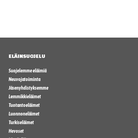
ELÄINSUOJELU
Suojelemme eläimiä
Neuvojatoiminta
Jäsenyhdistyksemme
Lemmikkieläimet
Tuotantoeläimet
Luonnoneläimet
Turkiseläimet
Hevoset