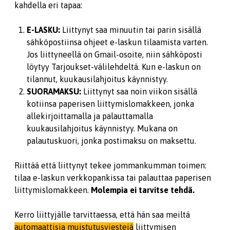
kahdella eri tapaa:
E-LASKU:
Liittynyt saa minuutin tai parin sisällä
sähköpostiinsa ohjeet e-laskun tilaamista varten.
Jos liittyneellä on Gmail-osoite, niin sähköposti
löytyy Tarjoukset-välilehdeltä. Kun e-laskun on
tilannut, kuukausilahjoitus käynnistyy.
SUORAMAKSU:
Liittynyt saa noin viikon sisällä
kotiinsa paperisen liittymislomakkeen, jonka
allekirjoittamalla ja palauttamalla
kuukausilahjoitus käynnistyy. Mukana on
palautuskuori, jonka postimaksu on maksettu.
Riittää että liittynyt tekee jommankumman toimen:
tilaa e-laskun verkkopankissa tai palauttaa paperisen
liittymislomakkeen.
Molempia ei tarvitse tehdä.
Kerro liittyjälle tarvittaessa, että hän saa meiltä
automaattisia muistutusviestejä
liittymisen