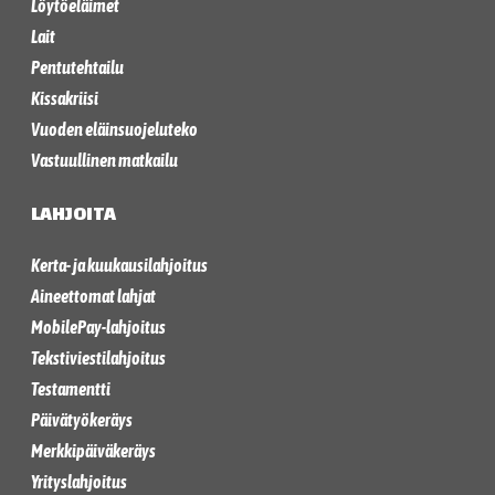
Löytöeläimet
Lait
Pentutehtailu
Kissakriisi
Vuoden eläinsuojeluteko
Vastuullinen matkailu
LAHJOITA
Kerta- ja kuukausilahjoitus
Aineettomat lahjat
MobilePay-lahjoitus
Tekstiviestilahjoitus
Testamentti
Päivätyökeräys
Merkkipäiväkeräys
Yrityslahjoitus