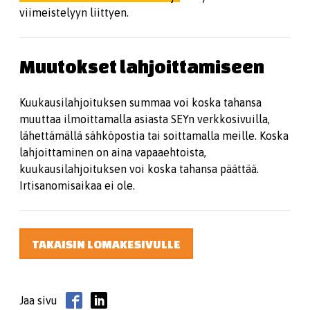
viimeistelyyn liittyen.
Muutokset lahjoittamiseen
Kuukausilahjoituksen summaa voi koska tahansa
muuttaa ilmoittamalla asiasta SEYn verkkosivuilla,
lähettämällä sähköpostia tai soittamalla meille. Koska
lahjoittaminen on aina vapaaehtoista,
kuukausilahjoituksen voi koska tahansa päättää.
Irtisanomisaikaa ei ole.
TAKAISIN LOMAKESIVULLE
Jaa sivu