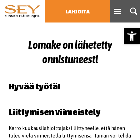
LAHJOITA
Open
HAE
Lomake on lähetetty
Type 2 or more characters
for results.
onnistuneesti
Hyvää työtä!
Liittymisen viimeistely
Kerro kuukausilahjoittajaksi liittyneelle, että hänen
tulee vielä viimeistellä liittymisensä. Tämän voi tehdä