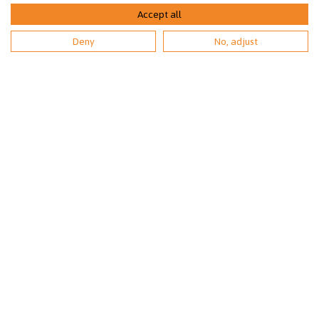
Accept all
(1.6.-31.8. avoinna arkisin kello 9-20).
Deny
No, adjust
Asiakaspalvelu:
0207 528 420 (pvm/mpm) arkisin klo 10-15.
sey@sey.fi
Toimiston henkilökunta
Jäsenyhdistyksemme
Jäsen- ja lahjoittajapalvelu
TILAA UUTISKIRJE