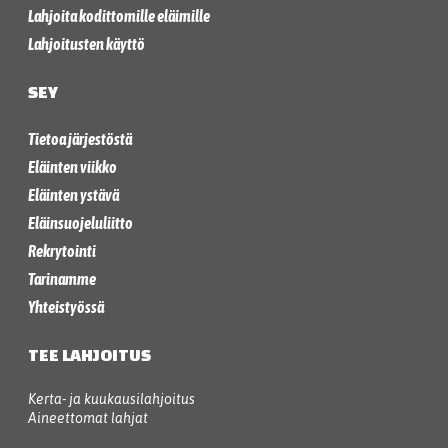
Lahjoita kodittomille eläimille
Lahjoitusten käyttö
SEY
Tietoa järjestöstä
Eläinten viikko
Eläinten ystävä
Eläinsuojeluliitto
Rekrytointi
Tarinamme
Yhteistyössä
TEE LAHJOITUS
Kerta- ja kuukausilahjoitus
Aineettomat lahjat