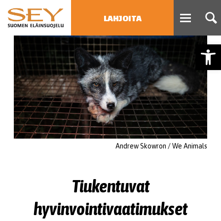
LAHJOITA
Open
HAE
Type 2 or more characters
for results.
Andrew Skowron / We Animals
Tiukentuvat
hyvinvointivaatimukset