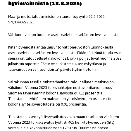
hyvinvoinnista (18.8.2025)
Maa- ja metsätalousministeriön lausuntopyyntö 22.5.2025,
VN/14432/2025
Valtioneuvoston luonnos asetukseksi turkiseläinten hyvinvoinnista
Kiitän pyynnöstä antaa lausunto valtioneuvoston luonnoksesta
asetukseksi turkiseläinten hyvinvoinnista. Pidän tärkeänä tuoda esiin
seuraavat taloudelliset näkökohdat, jotka pohjautuvat vuonna 2022
julkaistun raporttini ”Selvitys turkistarhauksen nykytilasta ja
tulevaisuuden vaihtoehdoista” päivitettyihin tietoihin.
Valtakunnan tasolla turkistarhauksen taloudellinen merkitys on
vähäinen. Vuonna 2023 turkisnahkojen nettovientiarvon osuus
Suomen tavaraviennin kokonaisarvosta oli 0,2 prosenttia.
Turkistarhausyhtiöiden maksamien yhteisöverojen osuus valtion
kokonaisyhteisöverotulosta oli 0,01 prosenttia.
Turkistarhauksen työllisyysvaikutus koko maan tasolla on vähäinen.
Vuonna 2023 turkiskasvatus työllisti 405 henkilötyövuoden (htv)
verran ja ala kokonaisuudessaan 1290 htv. Suurimassa osassa