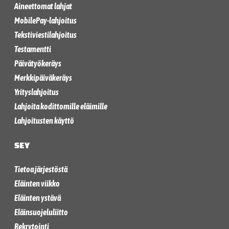
Aineettomat lahjat
MobilePay-lahjoitus
Tekstiviestilahjoitus
Testamentti
Päivätyökeräys
Merkkipäiväkeräys
Yrityslahjoitus
Lahjoita kodittomille eläimille
Lahjoitusten käyttö
SEY
Tietoa järjestöstä
Eläinten viikko
Eläinten ystävä
Eläinsuojeluliitto
Rekrytointi