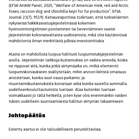
(EFSA AHAW Panel, 2025, ”Welfare of American mink, red and Arctic
foxes, raccoon dog and chinchilla kept for fur production”, EFSA
Journal 23(7), 9519). Katsausraportissa todetaan, että turkiseläinten
nykyisessä häkkikasvatusjärjestelmässä kokemien
hyvinvointiongelmien poistaminen tai lieventäminen vaatisi
järjestelmän kokonaisvaltaista uudistamista, mikä olisi käytännössä
mahdotonta ilman merkittäviä julkisia investointitukia.
Alasta on mahdollista luopua hallitusti luopumistukijärjestelmän
avulla. Järjestelmän tarkkoja kustannuksia on vaikea arvioida, koska
ne riippuvat siitä, kuinka pitkä siirtymäaika on, mitkä elementit
luopumiskorvaukseen sisällytetään, mihin arvoon kiinteä omaisuus
arvostetaan, kuinka suuri osuus purkamis- ja
muuntamiskustannuksista korvataan sekä kuinka suurella summalla
uudelleenkouluttautumista tuetaan. Alaa kuitenkin tuetaan
voimakkaasti jo tällä hetkellä, joten kyse olisi enemmänkin näiden
tukien uudelleen suuntaamisesta hallitun siirtymän takaamiseen.
Johtopäätös
Esitetty asetus ei ole taloudellisesti perusteltavissa.