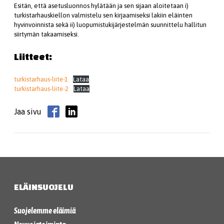
Esitän, että asetusluonnos hylätään ja sen sijaan aloitetaan i)
turkistarhauskiellon valmistelu sen kirjaamiseksi lakiin eläinten
hyvinvoinnista sekä ii) luopumistukijärjestelmän suunnittelu hallitun
siirtymän takaamiseksi.
Liitteet:
turkistarhaus-liite-1
Lataa
turkistarhaus-liite-2
Lataa
Jaa sivu
ELÄINSUOJELU
Suojelemme eläimiä