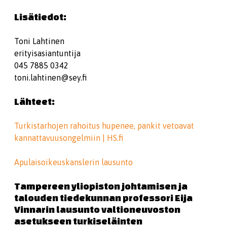
Lisätiedot:
Toni Lahtinen
erityisasiantuntija
045 7885 0342
toni.lahtinen@sey.fi
Lähteet:
Turkistarhojen rahoitus hupenee, pankit vetoavat
kannattavuusongelmiin | HS.fi
Apulaisoikeuskanslerin lausunto
Tampereen yliopiston johtamisen ja
talouden tiedekunnan professori Eija
Vinnarin lausunto valtioneuvoston
asetukseen turkiseläinten