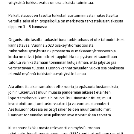
yrityksistä turkiskasvatus on osa-aikaista toimintaa.
Paikallistalouden tasolla turkistarhaustoiminnasta maksettavilla
veroilla sekä alan työpaikoilla on merkitystä tarkasteluajanjaksosta
riippuen 3—5 kunnassa.
Organisaatiotasolla tarkasteltuna turkistarhaus ei ole taloudellisesti
kannattavaa. Vuonna 2023 osakeyhtiömuotoisista
turkistarhausyrityksistä 82 prosenttia ei maksanut yhteisöveroja,
koska ne olivat joko olleet tappiollisia tai pystyneet saamillaan
tuloilla vain kattamaan toiminnan kuluja ilman, että jäljelle jää
verotettavaa tulosta. Huonon kannattavuuden vuoksi osa pankeista
ei enää myönnä turkistarhausyrityksille lainaa.
Ala aiheuttaa kansantaloudelle suoria ja epäsuoria kustannuksia,
joihin lukeutuvat muun muassa pandemian aikaiset eläinten
lopettamiskorvaukset ja bioturvallisuusinvestointituet, muut
investointituet, lomituskorvaukset ja valvontakustannukset.
Asetusluonnoksessa esitetyt rakenteiden muuntamistoimet
lisäisivät todennäköisesti julkisten investointitukien tarvetta.
Kustannusnäkökulmasta relevantti on myös Euroopan
elintarviketurvallisuusviranomaisen (EFSA) uusi tieteellinen raportti