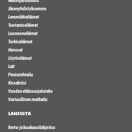
Neuvojatoiminta
Jäsenyhdistyksemme
Lemmikkieläimet
Tuotantoeläimet
Luonnoneläimet
Turkiseläimet
Hevoset
Löytöeläimet
Lait
Pentutehtailu
Kissakriisi
Vuoden eläinsuojeluteko
Vastuullinen matkailu
LAHJOITA
Kerta- ja kuukausilahjoitus