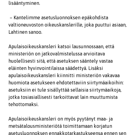
lisääntyminen.
– Kantelimme asetusluonnoksen epäkohdista
valtioneuvoston oikeuskanslerille, joka puuttui asiaan,
Lahtinen sanoo.
Apulaisoikeuskansleri katsoi lausunnossaan, että
ministeriön on jatkovalmistelussa arvioitava
huolellisesti sitä, että asetuksen sääntely vastaa
eläinten hyvinvointilaissa säädettyä. Lisäksi
apulaisoikeuskansleri kiinnitti ministeriön vakavaa
huomiota asetukseen ehdotettaviin siirtymäaikoihin:
asetuksiin ei tule sisällyttää sellaisia siirtymäaikoja,
jotka tosiasiallisesti tarkoittavat lain muuttumista
tehottomaksi.
Apulaisoikeuskansleri on myös pyytänyt maa- ja
metsätalousministeriötä toimittamaan korjatun
asetusluonnoksen ennakkotarkastukseensa ennen sen