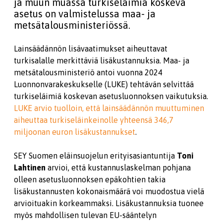
ja muun muassa turkiseläimiä koskeva
asetus on valmistelussa maa- ja
metsätalousministeriössä.
Lainsäädännön lisävaatimukset aiheuttavat
turkisalalle merkittäviä lisäkustannuksia. Maa- ja
metsätalousministeriö antoi vuonna 2024
Luonnonvarakeskukselle (LUKE) tehtävän selvittää
turkiseläimiä koskevan asetusluonnoksen vaikutuksia.
LUKE arvio tuolloin, että lainsäädännön muuttuminen
aiheuttaa turkiseläinkeinolle yhteensä 346,7
miljoonan euron lisäkustannukset
.
SEY Suomen eläinsuojelun erityisasiantuntija
Toni
Lahtinen
arvioi, että kustannuslaskelman pohjana
olleen asetusluonnoksen epäkohtien takia
lisäkustannusten kokonaismäärä voi muodostua vielä
arvioituakin korkeammaksi. Lisäkustannuksia tuonee
myös mahdollisen tulevan EU-sääntelyn