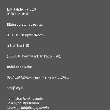
Lintulahdenkatu 10
00500 Helsinki
Eläinsuojeluneuvonta:
09 3158 6580 (pvm/mpm)
arkisin klo 9-18
(1.6.-31.8. avoinna arkisin kello 9-20).
Asiakaspalvelu:
0207 528 420 (pvm/mpm) arkisin klo 10-15.
sey@sey.fi
Toimiston henkilökunta
Jäsenyhdistyksemme
Jäsen- ja lahjoittajapalvelu