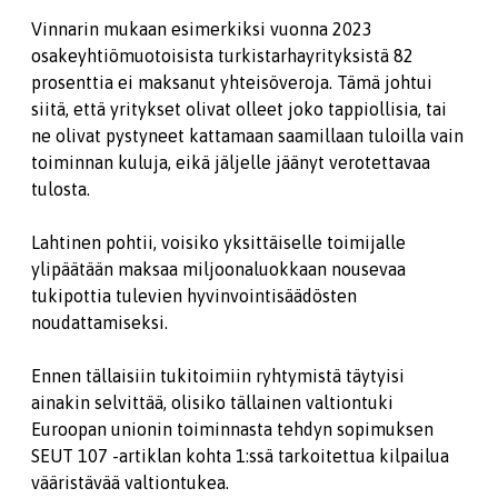
Vinnarin mukaan esimerkiksi vuonna 2023
osakeyhtiömuotoisista turkistarhayrityksistä 82
prosenttia ei maksanut yhteisöveroja. Tämä johtui
siitä, että yritykset olivat olleet joko tappiollisia, tai
ne olivat pystyneet kattamaan saamillaan tuloilla vain
toiminnan kuluja, eikä jäljelle jäänyt verotettavaa
tulosta.
Lahtinen pohtii, voisiko yksittäiselle toimijalle
ylipäätään maksaa miljoonaluokkaan nousevaa
tukipottia tulevien hyvinvointisäädösten
noudattamiseksi.
Ennen tällaisiin tukitoimiin ryhtymistä täytyisi
ainakin selvittää, olisiko tällainen valtiontuki
Euroopan unionin toiminnasta tehdyn sopimuksen
SEUT 107 -artiklan kohta 1:ssä tarkoitettua kilpailua
vääristävää valtiontukea.