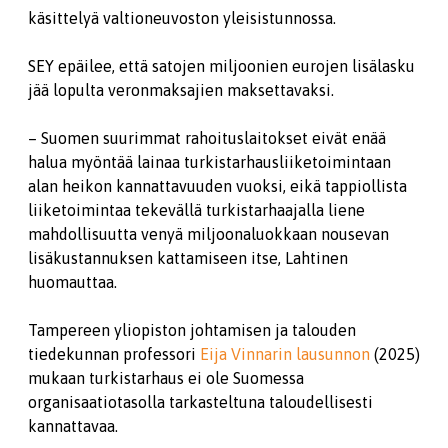
käsittelyä valtioneuvoston yleisistunnossa.
SEY epäilee, että satojen miljoonien eurojen lisälasku
jää lopulta veronmaksajien maksettavaksi.
– Suomen suurimmat rahoituslaitokset eivät enää
halua myöntää lainaa turkistarhausliiketoimintaan
alan heikon kannattavuuden vuoksi, eikä tappiollista
liiketoimintaa tekevällä turkistarhaajalla liene
mahdollisuutta venyä miljoonaluokkaan nousevan
lisäkustannuksen kattamiseen itse, Lahtinen
huomauttaa.
Tampereen yliopiston johtamisen ja talouden
tiedekunnan professori
Eija Vinnarin lausunnon
(2025)
mukaan turkistarhaus ei ole Suomessa
organisaatiotasolla tarkasteltuna taloudellisesti
kannattavaa.