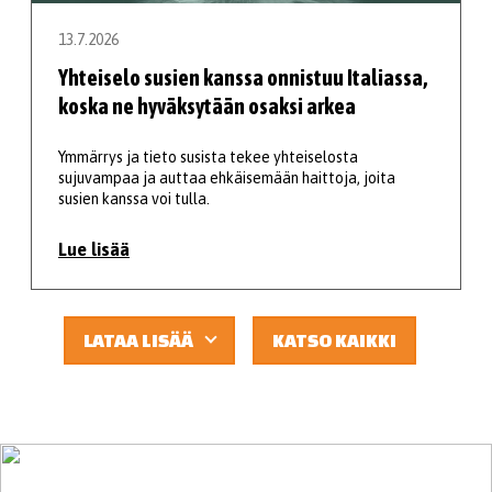
13.7.2026
Yhteiselo susien kanssa onnistuu Italiassa,
koska ne hyväksytään osaksi arkea
Ymmärrys ja tieto susista tekee yhteiselosta
sujuvampaa ja auttaa ehkäisemään haittoja, joita
susien kanssa voi tulla.
Lue lisää
LATAA LISÄÄ
KATSO KAIKKI