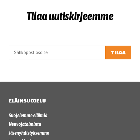
Tilaa uutiskirjeemme
TILAA
ELÄINSUOJELU
Suojelemme eläimiä
Neuvojatoiminta
Jäsenyhdistyksemme