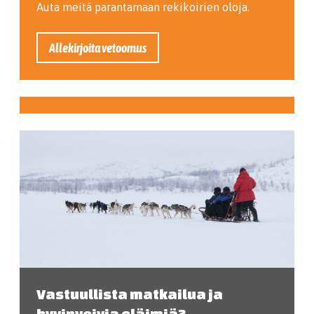
Auta meitä parantamaan rekikoirien oloja.
Allekirjoita vetoomus
Vastuullista matkailua ja
hyvinvoivia eläimiä?