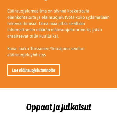
Eläinsuojelumaailma on täynnä koskettavia
eläinkohtaloita ja eläinsuojelutyötä koko sydämellään
tekeviä ihmisiä. Tämä maa pitää sisällään
lukemattoman määrän eläinsuojelutarinoita, jotka
ansaitsevat tulla kuulluiksi.
Kuva: Jouko Torssonen/Seinäjoen seudun
eläinsuojeluyhdistys
Lue eläinsuojelutarinoita
Oppaat ja julkaisut