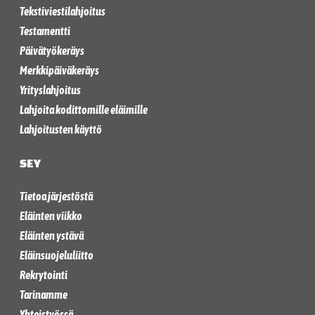
Tekstiviestilahjoitus
Testamentti
Päivätyökeräys
Merkkipäiväkeräys
Yrityslahjoitus
Lahjoita kodittomille eläimille
Lahjoitusten käyttö
SEY
Tietoa järjestöstä
Eläinten viikko
Eläinten ystävä
Eläinsuojeluliitto
Rekrytointi
Tarinamme
Yhteistyössä