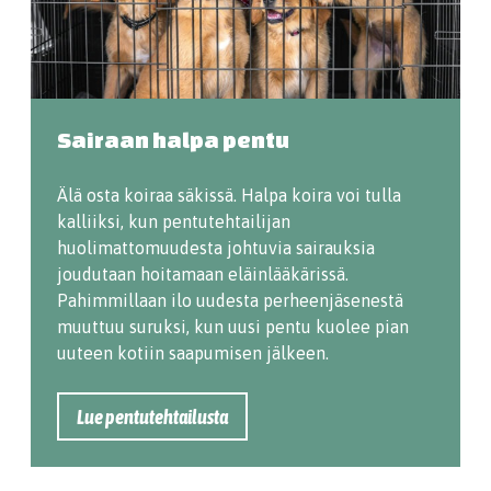
Sairaan halpa pentu
Älä osta koiraa säkissä. Halpa koira voi tulla
kalliiksi, kun pentutehtailijan
huolimattomuudesta johtuvia sairauksia
joudutaan hoitamaan eläinlääkärissä.
Pahimmillaan ilo uudesta perheenjäsenestä
muuttuu suruksi, kun uusi pentu kuolee pian
uuteen kotiin saapumisen jälkeen.
Lue pentutehtailusta