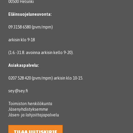
00500 Helsinki
Eläinsuojeluneuvonta:
09 3158 6580 (pvm/mpm)
arkisin klo 9-18
(1.6.-31.8. avoinna arkisin kello 9-20).
Asiakaspalvelu:
0207 528 420 (pvm/mpm) arkisin klo 10-15.
sey@sey.fi
Toimiston henkilökunta
Jäsenyhdistyksemme
Jäsen- ja lahjoittajapalvelu
TILAA UUTISKIRJE