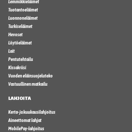
Lemmikkieläimet
Tuotantoeläimet
Luonnoneläimet
Turkiseläimet
Hevoset
Löytöeläimet
Lait
Pentutehtailu
Kissakriisi
Vuoden eläinsuojeluteko
Vastuullinen matkailu
LAHJOITA
Kerta- ja kuukausilahjoitus
Aineettomat lahjat
MobilePay-lahjoitus