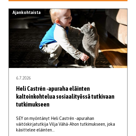
Ajankohtaista
6.7.2026
Heli Castrén -apuraha eläinten
kaltoinkohtelua sosiaalityössä tutkivaan
tutkimukseen
SEY on myöntänyt Heli Castrén -apurahan
väitöskirjatutkija Vilja Vähä-Ahon tutkimukseen, joka
käsittelee eläinten…