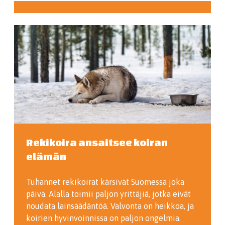
Rekikoira ansaitsee koiran
elämän
Tuhannet rekikoirat kärsivät Suomessa joka
päivä. Alalla toimii paljon yrittäjiä, jotka eivät
noudata lainsäädäntöä. Valvonta on heikkoa, ja
koirien hyvinvoinnissa on paljon ongelmia.