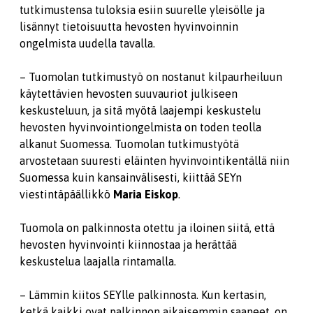
tutkimustensa tuloksia esiin suurelle yleisölle ja
lisännyt tietoisuutta hevosten hyvinvoinnin
ongelmista uudella tavalla.
– Tuomolan tutkimustyö on nostanut kilpaurheiluun
käytettävien hevosten suuvauriot julkiseen
keskusteluun, ja sitä myötä laajempi keskustelu
hevosten hyvinvointiongelmista on toden teolla
alkanut Suomessa. Tuomolan tutkimustyötä
arvostetaan suuresti eläinten hyvinvointikentällä niin
Suomessa kuin kansainvälisesti, kiittää SEYn
viestintäpäällikkö
Maria Eiskop
.
Tuomola on palkinnosta otettu ja iloinen siitä, että
hevosten hyvinvointi kiinnostaa ja herättää
keskustelua laajalla rintamalla.
– Lämmin kiitos SEYlle palkinnosta. Kun kertasin,
ketkä kaikki ovat palkinnon aikaisemmin saaneet, on