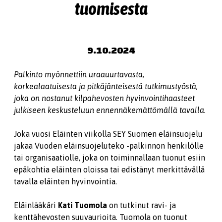
tuomisesta
9.10.2024
Palkinto myönnettiin uraauurtavasta,
korkealaatuisesta ja pitkäjänteisestä tutkimustyöstä,
joka on nostanut kilpahevosten hyvinvointihaasteet
julkiseen keskusteluun ennennäkemättömällä tavalla.
Joka vuosi Eläinten viikolla SEY Suomen eläinsuojelu
jakaa Vuoden eläinsuojeluteko -palkinnon henkilölle
tai organisaatiolle, joka on toiminnallaan tuonut esiin
epäkohtia eläinten oloissa tai edistänyt merkittävällä
tavalla eläinten hyvinvointia.
Eläinlääkäri
Kati Tuomola
on tutkinut ravi- ja
kenttähevosten suuvaurioita. Tuomola on tuonut