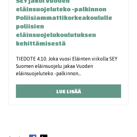
SEY jakoi Vuoden
eläinsuojeluteko -palkinnon
Poliisiammattikorkeakoululle
poliisien
eläinsuojelukoulutuksen
kehittämisestä
TIEDOTE 4.10. Joka vuosi Eläinten viikolla SEY
Suomen eläinsuojelu jakaa Vuoden
eläinsuojeluteko -palkinnon…
LUE LISÄÄ