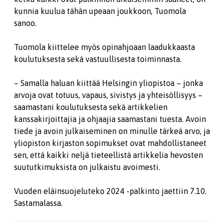
kunnia kuulua tähän upeaan joukkoon, Tuomola
sanoo.
Tuomola kiittelee myös opinahjoaan laadukkaasta
koulutuksesta sekä vastuullisesta toiminnasta.
– Samalla haluan kiittää Helsingin yliopistoa – jonka
arvoja ovat totuus, vapaus, sivistys ja yhteisöllisyys –
saamastani koulutuksesta sekä artikkelien
kanssakirjoittajia ja ohjaajia saamastani tuesta. Avoin
tiede ja avoin julkaiseminen on minulle tärkeä arvo, ja
yliopiston kirjaston sopimukset ovat mahdollistaneet
sen, että kaikki neljä tieteellistä artikkelia hevosten
suututkimuksista on julkaistu avoimesti.
Vuoden eläinsuojeluteko 2024 -palkinto jaettiin 7.10.
Sastamalassa.