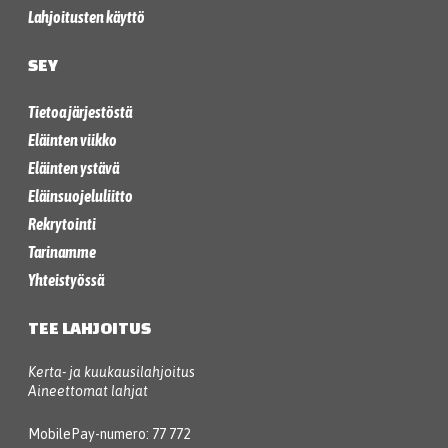
Lahjoitusten käyttö
SEY
Tietoa järjestöstä
Eläinten viikko
Eläinten ystävä
Eläinsuojeluliitto
Rekrytointi
Tarinamme
Yhteistyössä
TEE LAHJOITUS
Kerta- ja kuukausilahjoitus
Aineettomat lahjat
MobilePay-numero: 77 772