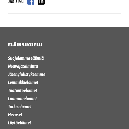
Jaa sivu
ELÄINSUOJELU
Suojelemme eläimiä
Neuvojatoiminta
Jäsenyhdistyksemme
Lemmikkieläimet
Tuotantoeläimet
Luonnoneläimet
Turkiseläimet
Hevoset
Löytöeläimet