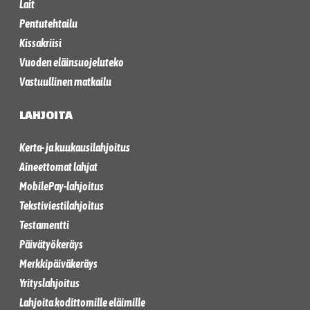
Lait
Pentutehtailu
Kissakriisi
Vuoden eläinsuojeluteko
Vastuullinen matkailu
LAHJOITA
Kerta- ja kuukausilahjoitus
Aineettomat lahjat
MobilePay-lahjoitus
Tekstiviestilahjoitus
Testamentti
Päivätyökeräys
Merkkipäiväkeräys
Yrityslahjoitus
Lahjoita kodittomille eläimille