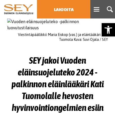
LAHJOITA
Open
HAE
Viestintäpäällikkö Maria Eiskop (vas.) ja eläinlääkäri Kati
Type 2 or more characters
Tuomola Kuva: Suvi Ojala / SEY
for results.
SEY jakoi Vuoden
eläinsuojeluteko 2024 -
palkinnon eläinlääkäri Kati
Tuomolalle hevosten
hyvinvointiongelmien esiin