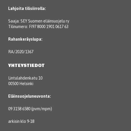
Lahjoita tilisiirrolla:
Saaja: SEY Suomen eläinsuojelu ry
Tilinumero: FI97 8000 1901 0617 63
Rahankeräyslupa:
RA/2020/1367
YHTEYSTIEDOT
Lintulahdenkatu 10
00500 Helsinki
Eläinsuojeluneuvonta:
09 3158 6580 (pvm/mpm)
arkisin klo 9-18