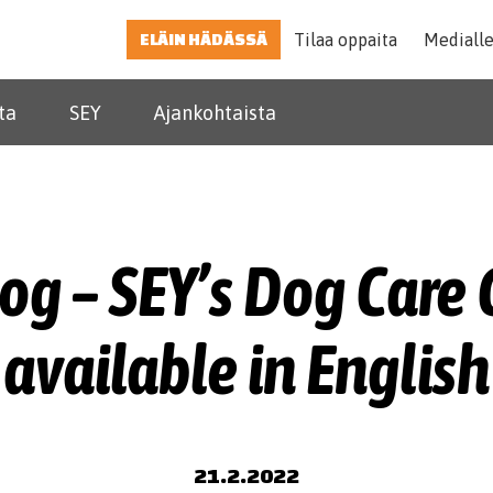
ELÄIN HÄDÄSSÄ
Tilaa oppaita
Mediall
ta
SEY
Ajankohtaista
og – SEY’s Dog Care 
available in English
21.2.2022