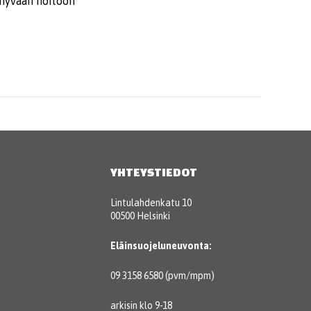
 hyvään hoitoon
YHTEYSTIEDOT
Lintulahdenkatu 10
00500 Helsinki
Eläinsuojeluneuvonta:
09 3158 6580 (pvm/mpm)
arkisin klo 9-18