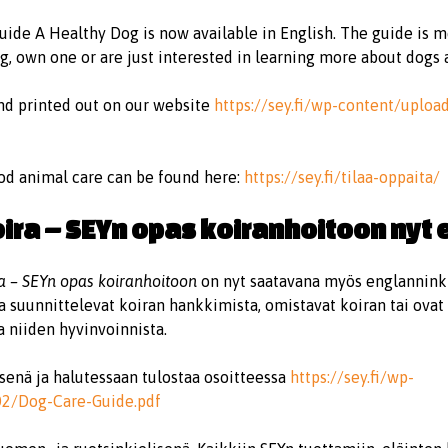
uide A Healthy Dog is now available in English. The guide is m
g, own one or are just interested in learning more about dogs 
nd printed out on our website
https://sey.fi/wp-content/uplo
ood animal care can be found here:
https://sey.fi/tilaa-oppaita/
ira – SEYn opas koiranhoitoon nyt 
a – SEYn opas koiranhoitoon
on nyt saatavana myös englannink
tka suunnittelevat koiran hankkimista, omistavat koiran tai ova
a niiden hyvinvoinnista.
senä ja halutessaan tulostaa osoitteessa
https://sey.fi/wp-
02/Dog-Care-Guide.pdf