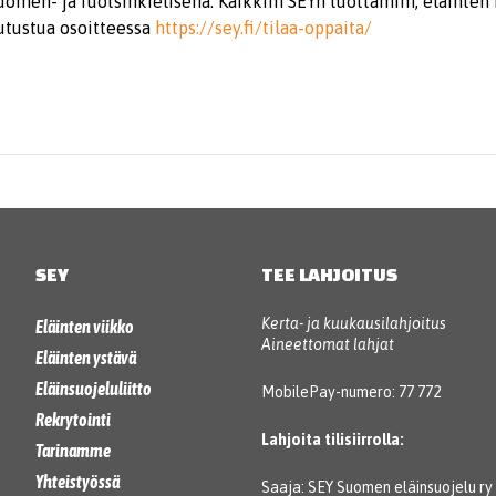
omen- ja ruotsinkielisenä. Kaikkiin SEYn tuottamiin, eläinten
tutustua osoitteessa
https://sey.fi/tilaa-oppaita/
SEY
TEE LAHJOITUS
Kerta- ja kuukausilahjoitus
Eläinten viikko
Aineettomat lahjat
Eläinten ystävä
Eläinsuojeluliitto
MobilePay-numero: 77 772
Rekrytointi
Lahjoita tilisiirrolla:
Tarinamme
Yhteistyössä
Saaja: SEY Suomen eläinsuojelu ry