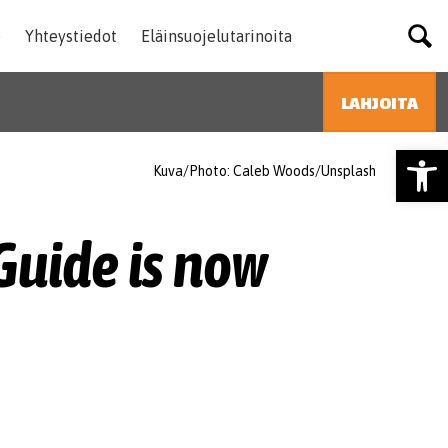
SEY Suomen el
e
Yhteystiedot
Eläinsuojelutarinoita
LAHJOITA
HAE
Type 2 or more characters
Open
Kuva/Photo: Caleb Woods/Unsplash
for results.
Guide is now