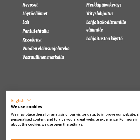
Hevoset
Merkkipäiväkeräys
Löytöeläimet
Yrityslahjoitus
Lait
Lahjoita kodittomille
eläimille
Pentutehtailu
Lahjoitusten käyttö
Kissakriisi
Vuoden eläinsuojeluteko
Vastuullinen matkailu
English
We use cookies
We may place these for analysis of our visitor data, to improve our website, 
personalised content and to give you a great website experience. For more i
about the cookies we use open the settings.