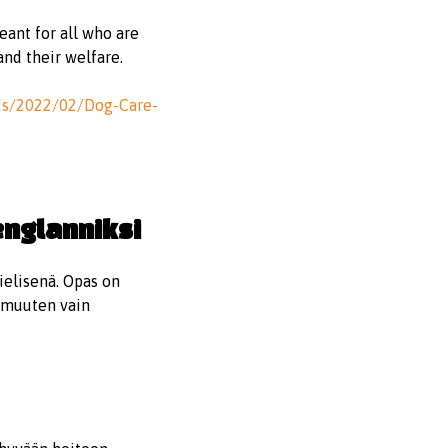
eant for all who are
and their welfare.
ads/2022/02/Dog-Care-
englanniksi
ielisenä. Opas on
t muuten vain