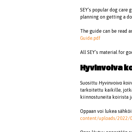
SEY’s popular dog care g
planning on getting a do
The guide can be read a
Guide.pdf
All SEY’s material for g
Hyvinvoiva ko
Suosittu
Hyvinvoiva koir
tarkoitettu kaikille, jo
kiinnostuneita koirista j
Oppaan voi lukea sähköi
content/uploads/2022/