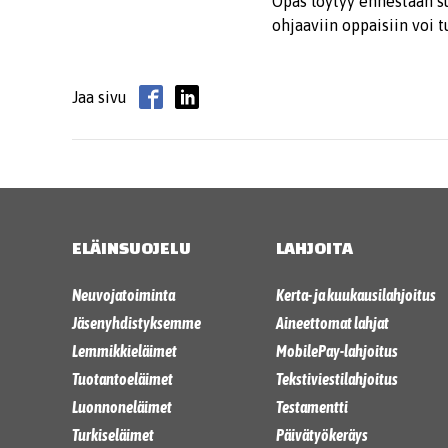
Opas löytyy ennestään su
ohjaaviin oppaisiin voi 
Jaa sivu
ELÄINSUOJELU
LAHJOITA
Neuvojatoiminta
Kerta- ja kuukausilahjoitus
Jäsenyhdistyksemme
Aineettomat lahjat
Lemmikkieläimet
MobilePay-lahjoitus
Tuotantoeläimet
Tekstiviestilahjoitus
Luonnoneläimet
Testamentti
Turkiseläimet
Päivätyökeräys