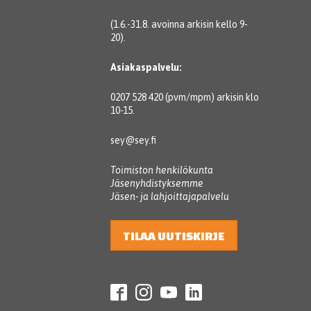
(1.6.-31.8. avoinna arkisin kello 9-
20).
Asiakaspalvelu:
0207 528 420 (pvm/mpm) arkisin klo
10-15.
sey@sey.fi
Toimiston henkilökunta
Jäsenyhdistyksemme
Jäsen- ja lahjoittajapalvelu
TILAA UUTISKIRJE