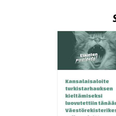
Kansalaisaloite
turkistarhauksen
kieltämiseksi
luovutettiin tänää
Väestörekisterike