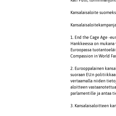
Kati Pulli, toiminnanjoh
Kansalaisaloite suomek
Kansalaisaloitekampanja
1. End the Cage Age -eur
Hankkeessa on mukana ym
Euroopassa tuotantoeläi
Compassion in World Far
2. Eurooppalainen kansal
suoraan EU:n politiikkaa
vertaamalla niiden tiet
aloitteen vastaanotettua
parlamentille ja antaa t
3. Kansalaisaloitteen k