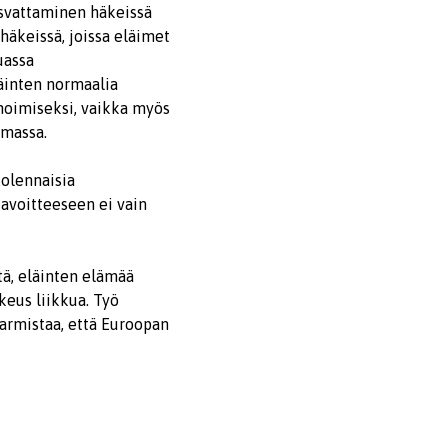
asvattaminen häkeissä
häkeissä, joissa eläimet
uassa
äinten normaalia
moimiseksi, vaikka myös
emassa.
 olennaisia
tavoitteeseen ei vain
tä, eläinten elämää
keus liikkua. Työ
armistaa, että Euroopan