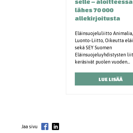
selle – aloitteessa
lähes 70 000
allekirjoitusta
Eläinsuojeluliitto Animalia,
Luonto-Liitto, Oikeutta eläi
sekä SEY Suomen
Eläinsuojeluyhdistysten lii
keräsivät puolen vuoden…
LUE LISÄÄ
Jaa sivu