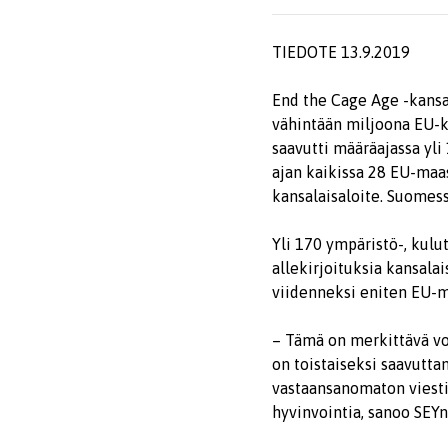
TIEDOTE 13.9.2019
End the Cage Age -kansa
vähintään miljoona EU-ka
saavutti määräajassa yli 
ajan kaikissa 28 EU-maas
kansalaisaloite. Suomess
Yli 170 ympäristö-, kul
allekirjoituksia kansala
viidenneksi eniten EU-m
– Tämä on merkittävä vo
on toistaiseksi saavuttan
vastaansanomaton viesti
hyvinvointia, sanoo SEYn