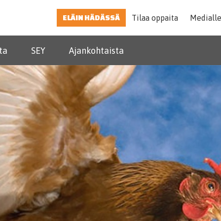
ELÄIN HÄDÄSSÄ
Tilaa oppaita
Mediall
ta
SEY
Ajankohtaista