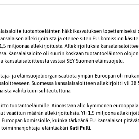
laisaloite tuotantoeläinten häkkikasvatuksen lopettamiseksi 
nsalaisen allekirjoitusta ja etenee siten EU-komission käsitel
1,5 miljoonaa allekirjoitusta. Allekirjoituksia kansalaisaloitt
sa. Kansalaisaloite oli suurin koskaan tuotantoeläinten oloje
a kansalaisaloitteesta vastasi SEY Suomen eläinsuojelu.
uttaja- ja eläinsuojeluorganisaatiota ympäri Euroopan oli muk
isaloitteeseen. Suomessa kansalaisaloitteen allekirjoitti yli 38
aista väkilukuun suhteutettuna.
itto tuotantoeläimille. Ainoastaan alle kymmenen eurooppalais
ut vaaditun määrän allekirjoituksia. Yli 1,5 miljoona allekirjoi
 Euroopan komissiolle, kuinka tärkeänä EU-kansalaiset pitävä
 toiminnanjohtaja, eläinlääkäri
Kati Pulli
.