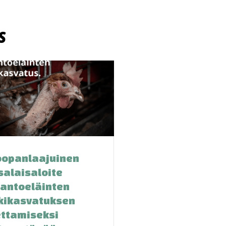
s
oopanlaajuinen
salaisaloite
tantoeläinten
kikasvatuksen
ettamiseksi