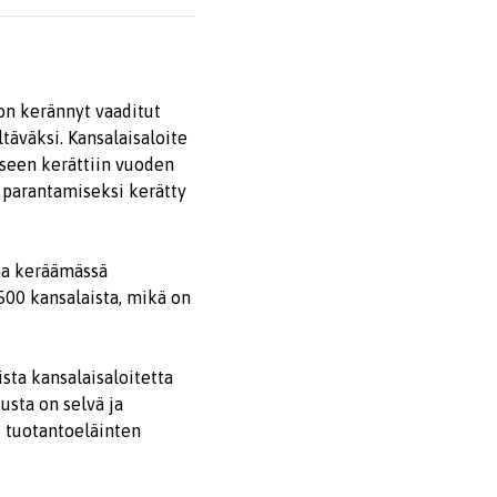
on kerännyt vaaditut
täväksi. Kansalaisaloite
eeseen kerättiin vuoden
n parantamiseksi kerätty
ana keräämässä
 500 kansalaista, mikä on
ta kansalaisaloitetta
tusta on selvä ja
t tuotantoeläinten