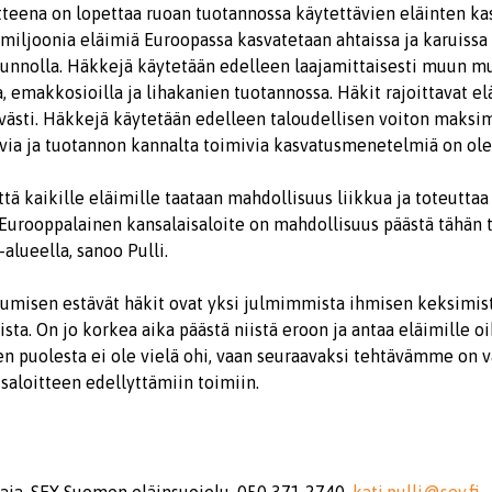
itteena on lopettaa ruoan tuotannossa käytettävien eläinten k
miljoonia eläimiä Euroopassa kasvatetaan ahtaissa ja karuissa 
kunnolla. Häkkejä käytetään edelleen laajamittaisesti muun m
emakkosioilla ja lihakanien tuotannossa. Häkit rajoittavat el
västi. Häkkejä käytetään edelleen taloudellisen voiton maksi
via ja tuotannon kannalta toimivia kasvatusmenetelmiä on ol
ä kaikille eläimille taataan mahdollisuus liikkua ja toteuttaa
 Eurooppalainen kansalaisaloite on mahdollisuus päästä tähän 
lueella, sanoo Pulli.
kumisen estävät häkit ovat yksi julmimmista ihmisen keksimis
sta. On jo korkea aika päästä niistä eroon ja antaa eläimille oi
n puolesta ei ole vielä ohi, vaan seuraavaksi tehtävämme on v
saloitteen edellyttämiin toimiin.