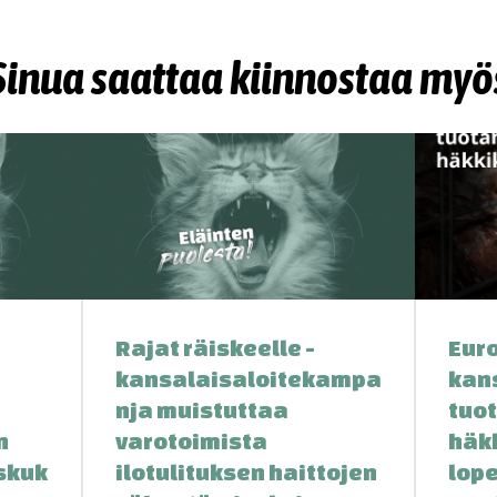
Sinua saattaa kiinnostaa myö
Rajat räiskeelle -
Eur
kansalaisaloitekampa
kan
nja muistuttaa
tuo
n
varotoimista
häk
skuk
ilotulituksen haittojen
lop