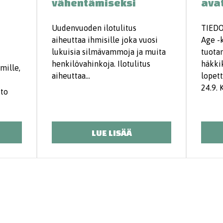
vähentämiseksi
ava
Uudenvuoden ilotulitus
TIEDO
aiheuttaa ihmisille joka vuosi
Age -k
lukuisia silmävammoja ja muita
tuota
henkilövahinkoja. Ilotulitus
häkki
mille,
aiheuttaa…
lopet
24.9. 
tto
LUE LISÄÄ