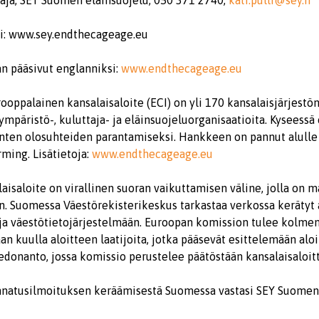
taja, SEY Suomen eläinsuojelu, 050 371 2740,
kati.pulli@sey.fi
si: www.sey.endthecageage.eu
n pääsivut englanniksi:
www.endthecageage.eu
ooppalainen kansalaisaloite (ECI) on yli 170 kansalaisjärjestö
päristö-, kuluttaja- ja eläinsuojeluorganisaatioita. Kyseessä
nten olosuhteiden parantamiseksi. Hankkeen on pannut alulle 
ming. Lisätietoja:
www.endthecageage.eu
aisaloite on virallinen suoran vaikuttamisen väline, jolla on m
n. Suomessa Väestörekisterikeskus tarkastaa verkossa kerätyt 
oja väestötietojärjestelmään. Euroopan komission tulee kolme
an kuulla aloitteen laatijoita, jotka pääsevät esittelemään al
iedonanto, jossa komissio perustelee päätöstään kansalaisaloi
annatusilmoituksen keräämisestä Suomessa vastasi SEY Suomen 