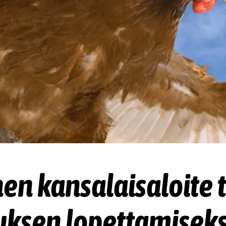
en kansalaisaloite 
ksen lopettamiseksi