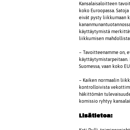
Kansalaisaloitteen tavo
koko Euroopassa. Satoja 
eivät pysty liikkumaan 
kananmunantuotannossa, 
käyttäytymistä merkittä
liikkumisen mahdollista
– Tavoitteenamme on, ett
käyttäytymistarpeitaan.
Suomessa, vaan koko EU-a
– Kaiken normaalin liik
kontrolloivista vekottimi
häkittömän tulevaisuude
komissio ryhtyy kansalai
Lisätietoa: