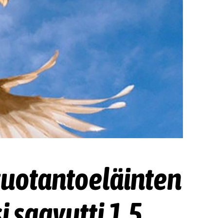
tuotantoeläinten
 saavutti 1,5