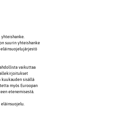
n yhteishanke.
 on suurin yhteishanke
eläinsuojelujärjestö
ahdollista vaikuttaa
allekirjoitukset
n kuukauden sisällä
oitetta myös Euroopan
tteen etenemisestä.
eläinsuojelu.