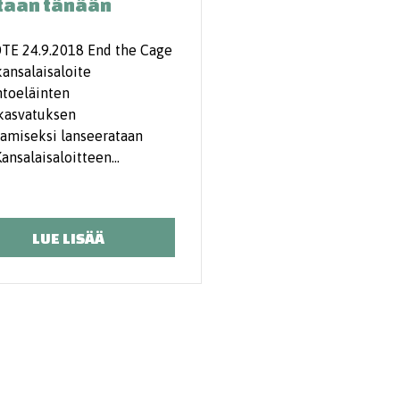
taan tänään
TE 24.9.2018 End the Cage
ansalaisaloite
ntoeläinten
kasvatuksen
tamiseksi lanseerataan
Kansalaisaloitteen…
LUE LISÄÄ