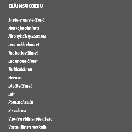
ELÄINSUOJELU
Suojelemme eläimiä
Neuvojatoiminta
Jäsenyhdistyksemme
Lemmikkieläimet
Tuotantoeläimet
Luonnoneläimet
Turkiseläimet
Hevoset
Löytöeläimet
Lait
Pentutehtailu
Kissakriisi
Vuoden eläinsuojeluteko
Vastuullinen matkailu