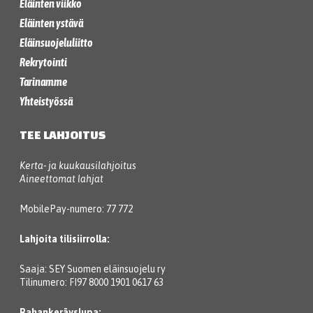
Eläinten viikko
Eläinten ystävä
Eläinsuojeluliitto
Rekrytointi
Tarinamme
Yhteistyössä
TEE LAHJOITUS
Kerta- ja kuukausilahjoitus
Aineettomat lahjat
MobilePay-numero: 77 772
Lahjoita tilisiirrolla:
Saaja: SEY Suomen eläinsuojelu ry
Tilinumero: FI97 8000 1901 0617 63
Rahankeräyslupa: