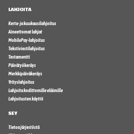
LAHJOITA
Kerta- ja kuukausilahjoitus
Aineettomat lahjat
MobilePay-lahjoitus
Tekstiviestilahjoitus
Testamentti
Päivätyökeräys
Merkkipäiväkeräys
Yrityslahjoitus
Lahjoita kodittomille eläimille
Lahjoitusten käyttö
SEY
Tietoa järjestöstä