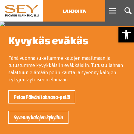
LAHJOITA
Open
HAE
Kyvykäs eväkäs
Type 2 or more characters
for results.
Tänä vuonna sukellamme kalojen maailmaan ja
tutustumme kyvykkäisiin eväkkäisiin. Tutustu lahnan
salattuun elämään pelin kautta ja syvenny kalojen
kykyjentäyteiseen elämään.
Pelaa Päiväni lahnana -peliä
Syvenny kalojen kykyihin