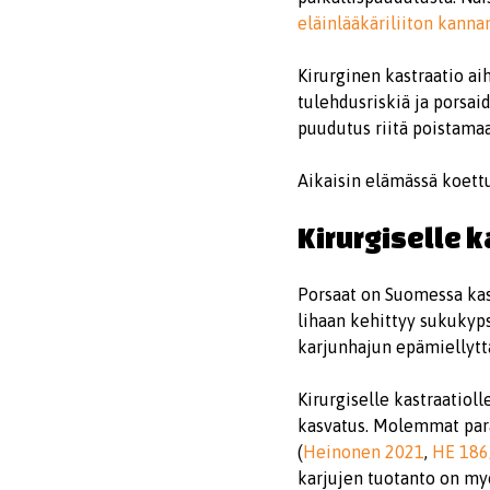
eläinlääkäriliiton kann
Kirurginen kastraatio ai
tulehdusriskiä ja porsai
puudutus riitä poistamaa
Aikaisin elämässä koettu
Kirurgiselle 
Porsaat on Suomessa kast
lihaan kehittyy sukukyps
karjunhajun epämiellyttäv
Kirurgiselle kastraatiol
kasvatus. Molemmat para
(
Heinonen 2021
,
HE 186
karjujen tuotanto on my