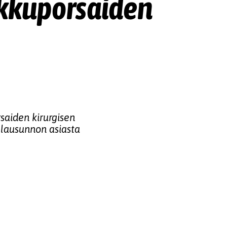
ikkuporsaiden
rsaiden kirurgisen
 lausunnon asiasta