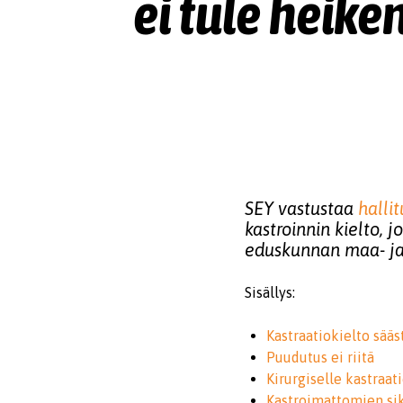
ei tule heik
SEY vastustaa
halli
kastroinnin kielto,
eduskunnan maa- ja
Sisällys:
Kastraatiokielto sääs
Puudutus ei riitä
Kirurgiselle kastraat
Kastroimattomien si