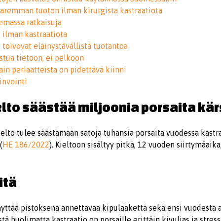
 paremman tuoton ilman kirurgista kastraatiota
emassa ratkaisuja
 ilman kastraatiota
 toivovat eläinystävällistä tuotantoa
stua tietoon, ei pelkoon
ain periaatteista on pidettävä kiinni
invointi
lto säästää miljoonia porsaita kä
ielto tulee säästämään satoja tuhansia porsaita vuodessa kastr
(
HE 186/2022
). Kieltoon sisältyy pitkä, 12 vuoden siirtymäaika
itä
yttää pistoksena annettavaa kipulääkettä sekä ensi vuodesta 
stä huolimatta kastraatio on porsaille erittäin kivulias ja stre