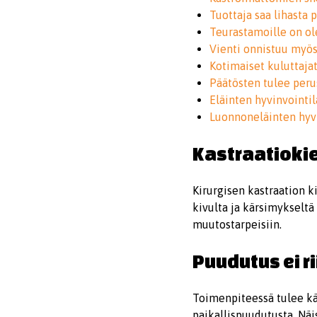
Tuottaja saa lihasta
Teurastamoille on ol
Vienti onnistuu myös
Kotimaiset kuluttajat
Päätösten tulee peru
Eläinten hyvinvointil
Luonnoneläinten hyv
Kastraatiokie
Kirurgisen kastraation k
kivulta ja kärsimykseltä 
muutostarpeisiin.
Puudutus ei ri
Toimenpiteessä tulee kä
paikallispuudutusta. Näi