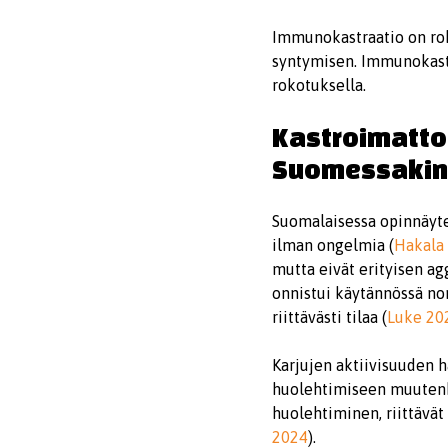
Immunokastraatio on roko
syntymisen. Immunokastr
rokotuksella.
Kastroimatto
Suomessakin
Suomalaisessa opinnäytet
ilman ongelmia (
Hakala
mutta eivät erityisen agg
onnistui käytännössä nor
riittävästi tilaa (
Luke 20
Karjujen aktiivisuuden h
huolehtimiseen muutenkin,
huolehtiminen, riittävät
2024
).