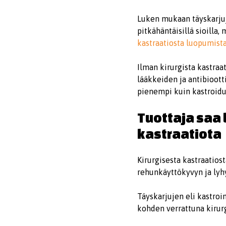
Luken mukaan täyskarjuj
pitkähäntäisillä sioilla,
kastraatiosta luopumist
Ilman kirurgista kastraa
lääkkeiden ja antibiootti
pienempi kuin kastroidui
Tuottaja saa 
kastraatiota
Kirurgisesta kastraatio
rehunkäyttökyvyn ja lyh
Täyskarjujen eli kastroi
kohden verrattuna kirurgi