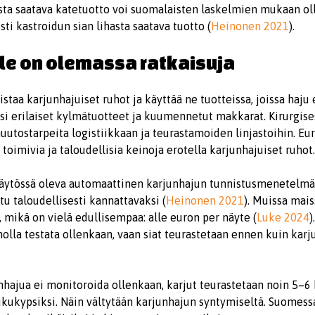
ta saatava katetuotto voi suomalaisten laskelmien mukaan oll
i kastroidun sian lihasta saatava tuotto (
Heinonen 2021
).
le on olemassa ratkaisuja
taa karjunhajuiset ruhot ja käyttää ne tuotteissa, joissa haju ei
si erilaiset kylmätuotteet ja kuumennetut makkarat. Kirurgise
utostarpeita logistiikkaan ja teurastamoiden linjastoihin. Eu
toimivia ja taloudellisia keinoja erotella karjunhajuiset ruhot.
käytössä oleva automaattinen karjunhajun tunnistusmenetelmä
tu taloudellisesti kannattavaksi (
Heinonen 2021
). Muissa mai
, mikä on vielä edullisempaa: alle euron per näyte (
Luke 2024
)
olla testata ollenkaan, vaan siat teurastetaan ennen kuin karj
unhajua ei monitoroida ollenkaan, karjut teurastetaan noin 5–
kukypsiksi. Näin vältytään karjunhajun syntymiseltä. Suomessa