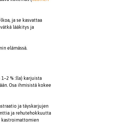
lkoa, ja se kasvattaa
ivätkä lääkitys ja
min elämässä.
1–2 % :lla) karjuista
tään. Osa ihmisistä kokee
straatio ja täyskarjujen
nttia ja rehutehokkuutta
 kastroimattomien