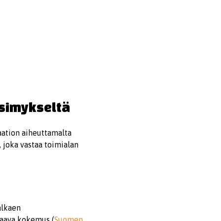
rsimykseltä
aation aiheuttamalta
, joka vastaa toimialan
alkaen
ssaava kokemus (
Suomen