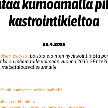
entää kumoamalla p
kastrointikieltoa
22.4.2026
tuksen esitystä
poistaa eläinten hyvinvointilaista po
 jonka on määrä tulla voimaan vuonna 2035. SEY teki
 metsätalousvaliokunnalle.
tää miljoonia porsaita kärsimykseltä
iolle on vaihtoehtoja
kojen kasvatus onnistuu käytännössä Suomessakin