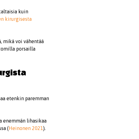
altaisia kuin
n kirurgisesta
ä, mikä voi vähentää
tomilla porsailla
urgista
ampaa etenkin paremman
roa enemmän lihasikaa
sa (
Heinonen 2021
).