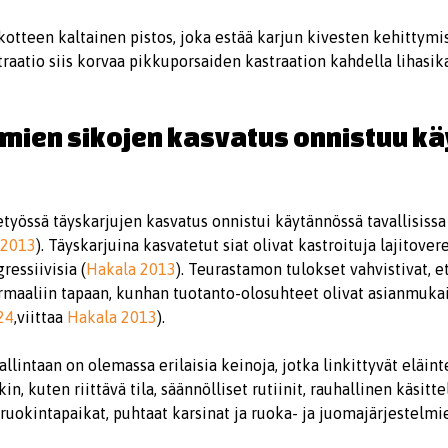
tteen kaltainen pistos, joka estää karjun kivesten kehittymis
aatio siis korvaa pikkuporsaiden kastraation kahdella lihasik
mien sikojen kasvatus onnistuu k
yössä täyskarjujen kasvatus onnistui käytännössä tavallisissa
 2013
). Täyskarjuina kasvatetut siat olivat kastroituja lajitover
ressiivisia (
Hakala 2013
). Teurastamon tulokset vahvistivat, e
maaliin tapaan, kunhan tuotanto-olosuhteet olivat asianmukaise
24
,viittaa
Hakala 2013
).
allintaan on olemassa erilaisia keinoja, jotka linkittyvät eläin
 kuten riittävä tila, säännölliset rutiinit, rauhallinen käsitte
 ruokintapaikat, puhtaat karsinat ja ruoka- ja juomajärjestelmi