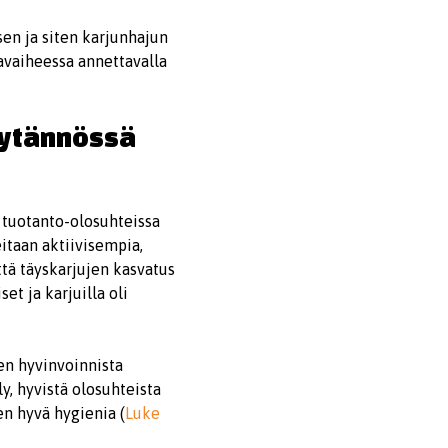
en ja siten karjunhajun
avaiheessa annettavalla
äytännössä
 tuotanto-olosuhteissa
eitaan aktiivisempia,
ttä täyskarjujen kasvatus
t ja karjuilla oli
ten hyvinvoinnista
ly, hyvistä olosuhteista
en hyvä hygienia (
Luke