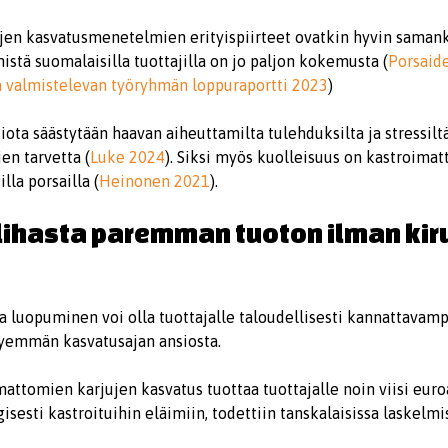
en kasvatusmenetelmien erityispiirteet ovatkin hyvin samank
 mistä suomalaisilla tuottajilla on jo paljon kokemusta (
Porsaide
a valmistelevan työryhmän loppuraportti 2023
)
tiota säästytään haavan aiheuttamilta tulehduksilta ja stressilt
en tarvetta (
Luke 2024
). Siksi myös kuolleisuus on kastroimat
lla porsailla (
Heinonen 2021
).
lihasta paremman tuoton ilman kir
sta luopuminen voi olla tuottajalle taloudellisesti kannattav
yemmän kasvatusajan ansiosta.
mattomien karjujen kasvatus tuottaa tuottajalle noin viisi eu
sesti kastroituihin eläimiin, todettiin tanskalaisissa laskelmis