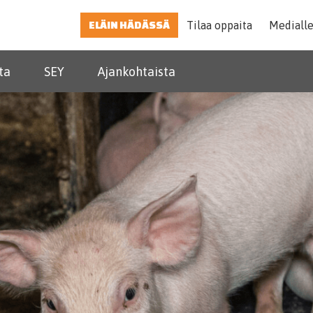
ELÄIN HÄDÄSSÄ
Tilaa oppaita
Mediall
ta
SEY
Ajankohtaista