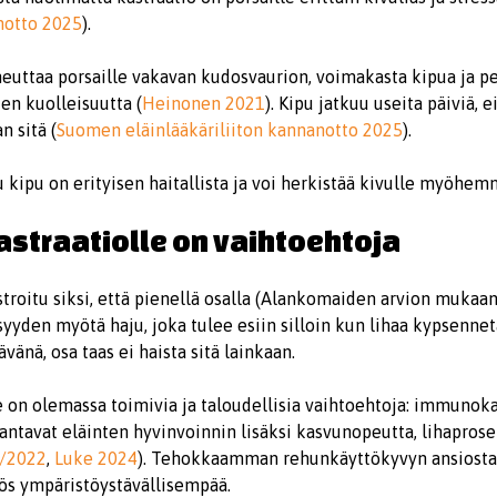
anotto 2025
).
heuttaa porsaille vakavan kudosvaurion, voimakasta kipua ja pe
den kuolleisuutta (
Heinonen 2021
). Kipu jatkuu useita päiviä, e
n sitä (
Suomen eläinlääkäriliiton kannanotto 2025
).
 kipu on erityisen haitallista ja voi herkistää kivulle myöhem
kastraatiolle on vaihtoehtoja
roitu siksi, että pienellä osalla (Alankomaiden arvion mukaan 
yyden myötä haju, joka tulee esiin silloin kun lihaa kypsenne
änä, osa taas ei haista sitä lainkaan.
le on olemassa toimivia ja taloudellisia vaihtoehtoja: immunoka
ntavat eläinten hyvinvoinnin lisäksi kasvunopeutta, lihaprose
/2022
,
Luke 2024
). Tehokkaamman rehunkäyttökyvyn ansiosta
ös ympäristöystävällisempää.