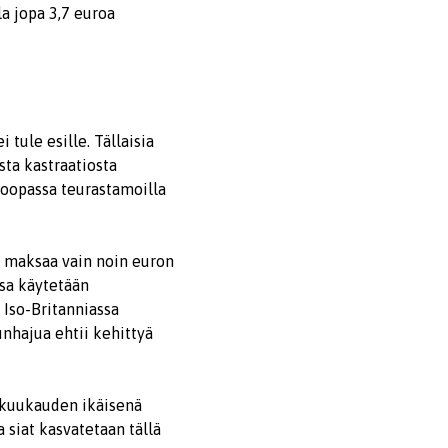
a jopa 3,7 euroa
 tule esille. Tällaisia
sta kastraatiosta
roopassa teurastamoilla
 maksaa vain noin euron
ssa käytetään
. Iso-Britanniassa
unhajua ehtii kehittyä
6 kuukauden ikäisenä
 siat kasvatetaan tällä