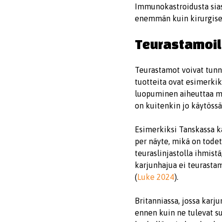
Immunokastroidusta sias
enemmän kuin kirurgisest
Teurastamoil
Teurastamot voivat tunnis
tuotteita ovat esimerkik
luopuminen aiheuttaa mu
on kuitenkin jo käytössä 
Esimerkiksi Tanskassa 
per näyte, mikä on todet
teuraslinjastolla ihmistä
karjunhajua ei teurastam
(
Luke 2024
).
Britanniassa, jossa karj
ennen kuin ne tulevat su