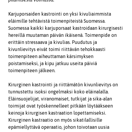
Karjuporsaiden kastrointi on yksi kivuliaimmista
eläimille tehtävistä toimenpiteistä Suomessa.
Suomessa kaikki karjuporsaat kastroidaan kirurgisesti
hereillä muutaman päivän ikäisenä. Toimenpide on
erittäin stressaava ja kivulias. Puudutus ja
kivunlievitys eivät toimi riittävän tehokkaasti
toimenpiteen aiheuttaman kärsimyksen
poistamiseksi, ja kipu jatkuu useita päiviä
toimenpiteen jälkeen.
Kirurginen kastrointi ja riittämätön kivunlievitys on
tunnustettu isoksi ongelmaksi koko eläinalalla.
Eläinsuojelijat, viranomaiset, tutkijat ja sika-alan
toimijat ovat työskennelleet pitkään löytääkseen
keinoja kirurgisen kastraation lopettamiseksi.
Kirurginen kastraatio on myös sikatilallisille
epämiellyttävä operaatio, johon toivotaan uusia