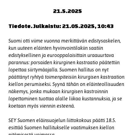
21.5.2025
Tiedote. Julkaistu: 21.05.2025, 10:43
Suomi otti viime vuonna merkittävän edistysaskelen,
kun uuteen eläinten hyvinvointilakiin saatiin
edistyksellinen ja eurooppalaisittain uraauurtava
parannus: porsaiden kirurginen kastraatio päätettiin
lopettaa siirtymäajalla. Suomen hallitus on nyt
päättänyt ryhtyä toimenpiteisiin kirurgisen kastraation
kiellon perumiseksi. Syynä tähän on eläinteollisuuden
näkemys, jonka mukaan kirurgisen kastroinnin
lopettaminen tuottaa alalle liikaa kustannuksia, ja se
koetaan myös viennin esteenä.
SEY Suomen eläinsuojelun liittokokous päätti 18.5.
esittää Suomen hallitukselle vaatimuksen kiellon
pitämisestä voimassa.