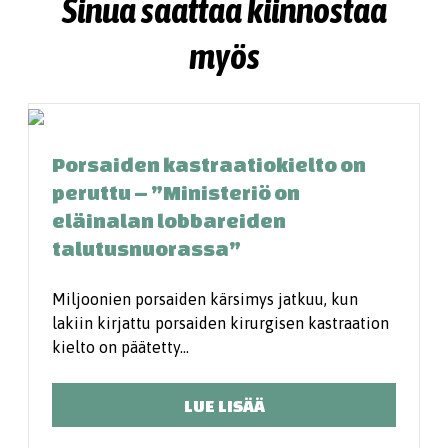
Sinua saattaa kiinnostaa
myös
Porsaiden kastraatiokielto on
peruttu – ”Ministeriö on
eläinalan lobbareiden
talutusnuorassa”
Miljoonien porsaiden kärsimys jatkuu, kun
lakiin kirjattu porsaiden kirurgisen kastraation
kielto on päätetty…
LUE LISÄÄ