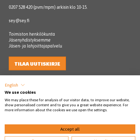
0207 528 420 (pvm/mpm) arkisin klo 10-15.
sey@sey.fi
Toimiston henkilökunta
Jäsenyhdistyksemme
Jäsen- ja lahjoittajapalvelu
TILAA UUTISKIRJE
English
We use cookies
We may place these for analysis of our visitor data, to improve our website,
show personalised content and to give you a great website experience. For
more information about the cookies we use open the settings.
© SEY Suomen eläinsuojelu 2026
Accept all
Tietosuojakäytännöt
Rahankeräyslupa
Saavutettavuus