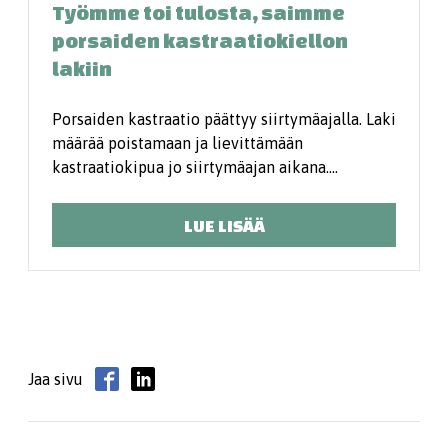
Työmme toi tulosta, saimme
porsaiden kastraatiokiellon
lakiin
Porsaiden kastraatio päättyy siirtymäajalla. Laki
määrää poistamaan ja lievittämään
kastraatiokipua jo siirtymäajan aikana.…
LUE LISÄÄ
Jaa sivu