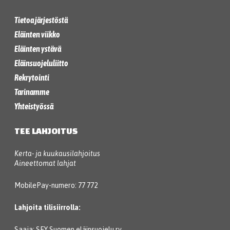
Tietoa järjestöstä
Eläinten viikko
Eläinten ystävä
Eläinsuojeluliitto
Rekrytointi
Tarinamme
Yhteistyössä
TEE LAHJOITUS
Kerta- ja kuukausilahjoitus
Aineettomat lahjat
MobilePay-numero: 77 772
Lahjoita tilisiirrolla:
Saaja: SEY Suomen eläinsuojelu ry