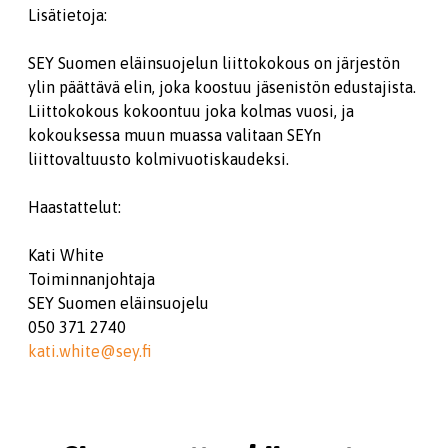
Lisätietoja:
SEY Suomen eläinsuojelun liittokokous on järjestön
ylin päättävä elin, joka koostuu jäsenistön edustajista.
Liittokokous kokoontuu joka kolmas vuosi, ja
kokouksessa muun muassa valitaan SEYn
liittovaltuusto kolmivuotiskaudeksi.
Haastattelut:
Kati White
Toiminnanjohtaja
SEY Suomen eläinsuojelu
050 371 2740
kati.white@sey.fi