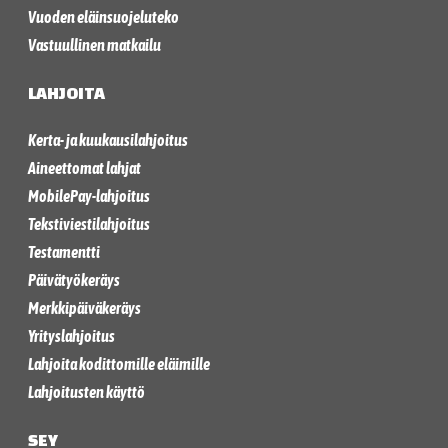
Vuoden eläinsuojeluteko
Vastuullinen matkailu
LAHJOITA
Kerta- ja kuukausilahjoitus
Aineettomat lahjat
MobilePay-lahjoitus
Tekstiviestilahjoitus
Testamentti
Päivätyökeräys
Merkkipäiväkeräys
Yrityslahjoitus
Lahjoita kodittomille eläimille
Lahjoitusten käyttö
SEY