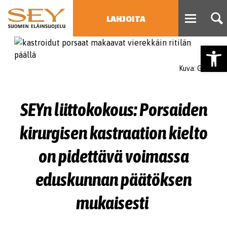
LAHJOITA
Open
HAE
Kuva: GAIA
Type 2 or more characters
for results.
SEYn liittokokous: Porsaiden
kirurgisen kastraation kielto
on pidettävä voimassa
eduskunnan päätöksen
mukaisesti