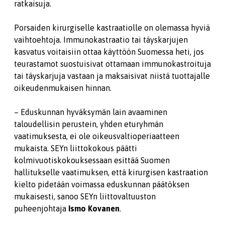
ratkaisuja.
Porsaiden kirurgiselle kastraatiolle on olemassa hyviä
vaihtoehtoja. Immunokastraatio tai täyskarjujen
kasvatus voitaisiin ottaa käyttöön Suomessa heti, jos
teurastamot suostuisivat ottamaan immunokastroituja
tai täyskarjuja vastaan ja maksaisivat niistä tuottajalle
oikeudenmukaisen hinnan.
– Eduskunnan hyväksymän lain avaaminen
taloudellisin perustein, yhden eturyhmän
vaatimuksesta, ei ole oikeusvaltioperiaatteen
mukaista. SEYn liittokokous päätti
kolmivuotiskokouksessaan esittää Suomen
hallitukselle vaatimuksen, että kirurgisen kastraation
kielto pidetään voimassa eduskunnan päätöksen
mukaisesti, sanoo SEYn liittovaltuuston
puheenjohtaja
Ismo Kovanen
.