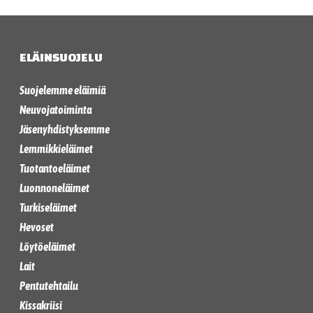
ELÄINSUOJELU
Suojelemme eläimiä
Neuvojatoiminta
Jäsenyhdistyksemme
Lemmikkieläimet
Tuotantoeläimet
Luonnoneläimet
Turkiseläimet
Hevoset
Löytöeläimet
Lait
Pentutehtailu
Kissakriisi