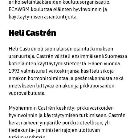
erikoiseläinlääkäreiden koulutusorganisaatio.
ECAWBM kouluttaa eläinten hyvinvoinnin ja
käyttäytymisen asiantuntijoita.
Heli Castrén
Heli Castrén oli suomalaisen eläintutkimuksen
uranuurtaja. Castrén väitteli ensimmäisenä Suomessa
kotieläinten käyttäytymistieteestä. Hänen vuonna
1993 valmistunut väitöskirjansa käsitteli sikoja:
emakon hormonitoimintaa ja pesänrakennusta sekä
imetykseen liittyvää emakon ja pikkuporsaiden
vuorovaikutusta.
Myöhemmin Castrén keskittyi pikkuvasikoiden
hyvinvoinnin ja käyttäytymisen tutkimiseen. Castrén
keräsi aiheen ympärille poikkitieteellisen, yli
tiedekunta- ja ministerirajojen ulottuvan
tutkimusryhmän.