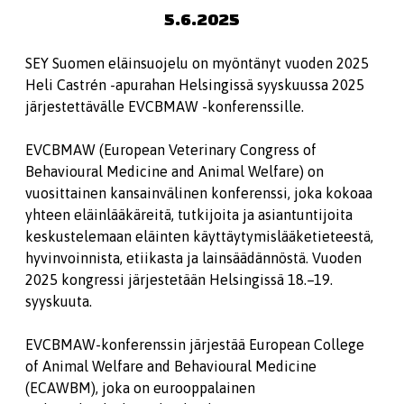
5.6.2025
SEY Suomen eläinsuojelu on myöntänyt vuoden 2025
Heli Castrén -apurahan Helsingissä syyskuussa 2025
järjestettävälle EVCBMAW -konferenssille.
EVCBMAW (European Veterinary Congress of
Behavioural Medicine and Animal Welfare) on
vuosittainen kansainvälinen konferenssi, joka kokoaa
yhteen eläinlääkäreitä, tutkijoita ja asiantuntijoita
keskustelemaan eläinten käyttäytymislääketieteestä,
hyvinvoinnista, etiikasta ja lainsäädännöstä. Vuoden
2025 kongressi järjestetään Helsingissä 18.–19.
syyskuuta.
EVCBMAW-konferenssin järjestää European College
of Animal Welfare and Behavioural Medicine
(ECAWBM), joka on eurooppalainen