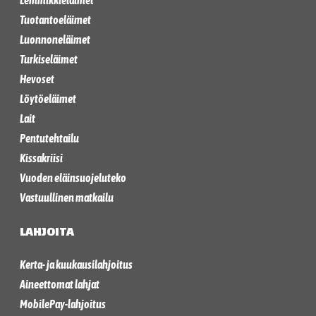
Lemmikkieläimet
Tuotantoeläimet
Luonnoneläimet
Turkiseläimet
Hevoset
Löytöeläimet
Lait
Pentutehtailu
Kissakriisi
Vuoden eläinsuojeluteko
Vastuullinen matkailu
LAHJOITA
Kerta- ja kuukausilahjoitus
Aineettomat lahjat
MobilePay-lahjoitus