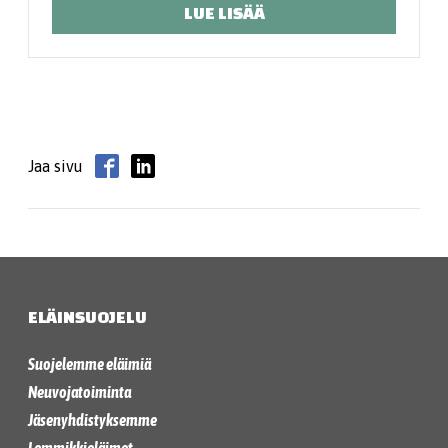
LUE LISÄÄ
Jaa sivu
ELÄINSUOJELU
Suojelemme eläimiä
Neuvojatoiminta
Jäsenyhdistyksemme