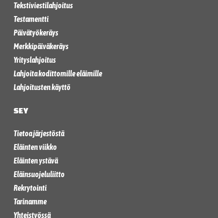
Tekstiviestilahjoitus
Testamentti
Päivätyökeräys
Merkkipäiväkeräys
Yrityslahjoitus
Lahjoita kodittomille eläimille
Lahjoitusten käyttö
SEY
Tietoa järjestöstä
Eläinten viikko
Eläinten ystävä
Eläinsuojeluliitto
Rekrytointi
Tarinamme
Yhteistyössä