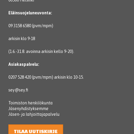
00500 Helsinki
Eläinsuojeluneuvonta:
09 3158 6580 (pvm/mpm)
arkisin klo 9-18
(1.6.-31.8. avoinna arkisin kello 9-20).
Asiakaspalvelu:
0207 528 420 (pvm/mpm) arkisin klo 10-15.
sey@sey.fi
Toimiston henkilökunta
Jäsenyhdistyksemme
Jäsen- ja lahjoittajapalvelu
TILAA UUTISKIRJE