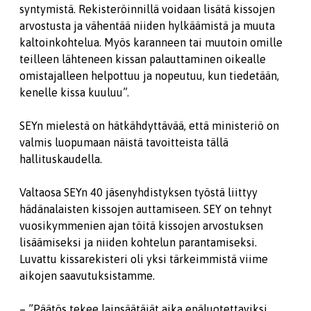
syntymistä. Rekisteröinnillä voidaan lisätä kissojen
arvostusta ja vähentää niiden hylkäämistä ja muuta
kaltoinkohtelua. Myös karanneen tai muutoin omille
teilleen lähteneen kissan palauttaminen oikealle
omistajalleen helpottuu ja nopeutuu, kun tiedetään,
kenelle kissa kuuluu”.
SEYn mielestä on hätkähdyttävää, että ministeriö on
valmis luopumaan näistä tavoitteista tällä
hallituskaudella.
Valtaosa SEYn 40 jäsenyhdistyksen työstä liittyy
hädänalaisten kissojen auttamiseen. SEY on tehnyt
vuosikymmenien ajan töitä kissojen arvostuksen
lisäämiseksi ja niiden kohtelun parantamiseksi.
Luvattu kissarekisteri oli yksi tärkeimmistä viime
aikojen saavutuksistamme.
– ”Päätös tekee lainsäätäjät aika epäluotettaviksi,