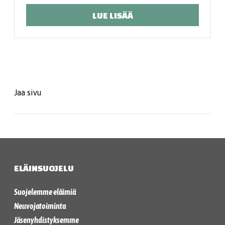
LUE LISÄÄ
Jaa sivu
ELÄINSUOJELU
Suojelemme eläimiä
Neuvojatoiminta
Jäsenyhdistyksemme