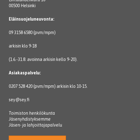
00500 Helsinki
Eläinsuojeluneuvonta:
09 3158 6580 (pvm/mpm)
arkisin klo 9-18
(1.6.-31.8. avoinna arkisin kello 9-20).
Asiakaspalvelu:
0207 528 420 (pvm/mpm) arkisin klo 10-15.
sey@sey.fi
Toimiston henkilökunta
Jäsenyhdistyksemme
Jäsen- ja lahjoittajapalvelu