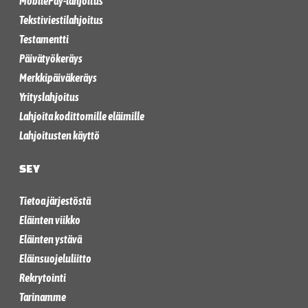
MobilePay-lahjoitus
Tekstiviestilahjoitus
Testamentti
Päivätyökeräys
Merkkipäiväkeräys
Yrityslahjoitus
Lahjoita kodittomille eläimille
Lahjoitusten käyttö
SEY
Tietoa järjestöstä
Eläinten viikko
Eläinten ystävä
Eläinsuojeluliitto
Rekrytointi
Tarinamme