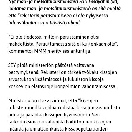
Nyt maa- ja metsätalousministeri Sari Essayahin (kd)
johtama maa- ja metsätalousministeriö on sitä mieltä,
että ”rekisterin perustamiseen ei ole nykyisessä
taloustilanteessa riittävästi rahaa”.
”Ei ole tiedossa, milloin perustaminen olisi
mahdollista. Peruuttamassa sitä ei kuitenkaan olla”,
kommentoi MMM:n erityisasiantuntija.
SEY pitää ministeriön päätöstä valtavana
pettymyksenä. Rekisteri on tärkeä työkalu kissojen
arvostuksen lisäämisessä ja lukuisten kissoja
koskevien eläinsuojeluongelmien vähentämisessä.
Ministeriö on itse arvioinut, että ”kissojen
rekisteröinnillä voidaan edistää kissojen vastuullista
pitoa ja parantaa kissojen hyvinvointia. Sen
tarkoituksena on vähentää kodittomien kissojen
määrää ja ennaltaehkäista kissapopulaatioiden