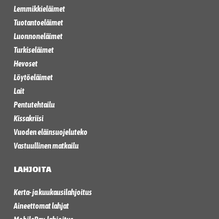
Lemmikkieläimet
Tuotantoeläimet
Luonnoneläimet
Turkiseläimet
Hevoset
Löytöeläimet
Lait
Pentutehtailu
Kissakriisi
Vuoden eläinsuojeluteko
Vastuullinen matkailu
LAHJOITA
Kerta- ja kuukausilahjoitus
Aineettomat lahjat