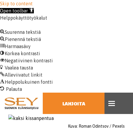
Skip to content
Open toolbar
Helppokäyttötyökalut
Suurenna tekstiä
Pienennä tekstiä
Harmaasävy
Korkea kontrasti
Negatiivinen kontrasti
Vaalea tausta
Alleviivatut linkit
Helppolukuinen fontti
LAHJOITA
HAE
Kuva: Roman Odintsov / Pexels