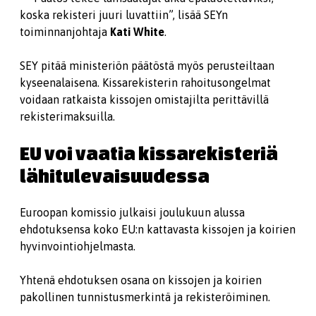
koska rekisteri juuri luvattiin”, lisää SEYn
toiminnanjohtaja
Kati White
.
SEY pitää ministeriön päätöstä myös perusteiltaan
kyseenalaisena. Kissarekisterin rahoitusongelmat
voidaan ratkaista kissojen omistajilta perittävillä
rekisterimaksuilla.
EU voi vaatia kissarekisteriä
lähitulevaisuudessa
Euroopan komissio julkaisi joulukuun alussa
ehdotuksensa koko EU:n kattavasta kissojen ja koirien
hyvinvointiohjelmasta.
Yhtenä ehdotuksen osana on kissojen ja koirien
pakollinen tunnistusmerkintä ja rekisteröiminen.