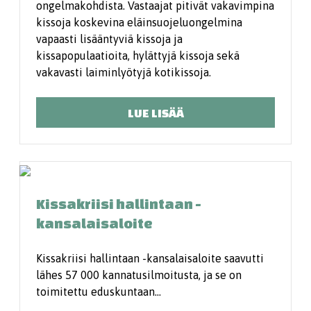
ongelmakohdista. Vastaajat pitivät vakavimpina
kissoja koskevina eläinsuojeluongelmina
vapaasti lisääntyviä kissoja ja
kissapopulaatioita, hylättyjä kissoja sekä
vakavasti laiminlyötyjä kotikissoja.
LUE LISÄÄ
Kissakriisi hallintaan -
kansalaisaloite
Kissakriisi hallintaan -kansalaisaloite saavutti
lähes 57 000 kannatusilmoitusta, ja se on
toimitettu eduskuntaan…