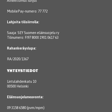
Aineettomat lahjat
MobilePay-numero: 77 772
Lahjoita tilisiirrolla:
Saaja: SEY Suomen eläinsuojelu ry
Tilinumero: FI97 8000 1901 0617 63
Rahankeräyslupa:
RA/2020/1367
YHTEYSTIEDOT
Lintulahdenkatu 10
00500 Helsinki
Eläinsuojeluneuvonta:
09 3158 6580 (pvm/mpm)