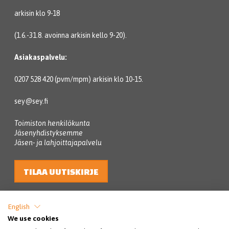
arkisin klo 9-18
(1.6.-31.8. avoinna arkisin kello 9-20).
Asiakaspalvelu:
0207 528 420 (pvm/mpm) arkisin klo 10-15.
sey@sey.fi
Toimiston henkilökunta
Jäsenyhdistyksemme
Jäsen- ja lahjoittajapalvelu
TILAA UUTISKIRJE
English
We use cookies