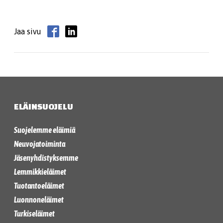
Jaa sivu
ELÄINSUOJELU
Suojelemme eläimiä
Neuvojatoiminta
Jäsenyhdistyksemme
Lemmikkieläimet
Tuotantoeläimet
Luonnoneläimet
Turkiseläimet