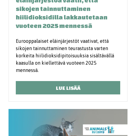
eläinjärjestöä vaatii, että
sikojen tainnuttaminen
hiilidioksidilla lakkautetaan
vuoteen 2025 mennessä
Eurooppalaiset eläinjärjestöt vaativat, että
sikojen tainnuttaminen teurastusta varten
korkeita hiilidioksidipitoisuuksia sisältävällä
kaasulla on kiellettävä vuoteen 2025
mennessä.
LUE LISÄÄ