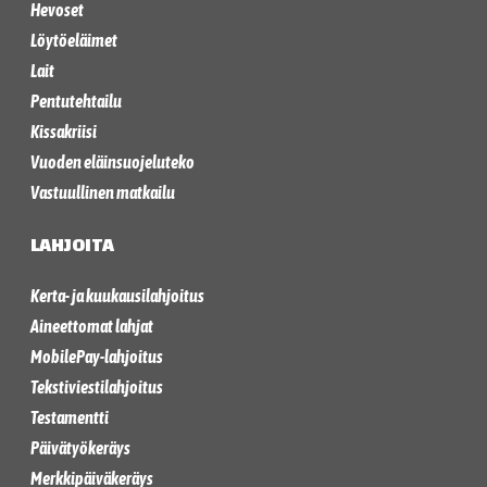
Hevoset
Löytöeläimet
Lait
Pentutehtailu
Kissakriisi
Vuoden eläinsuojeluteko
Vastuullinen matkailu
LAHJOITA
Kerta- ja kuukausilahjoitus
Aineettomat lahjat
MobilePay-lahjoitus
Tekstiviestilahjoitus
Testamentti
Päivätyökeräys
Merkkipäiväkeräys