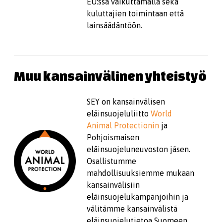
EU:ssa vaikuttamalla sekä
kuluttajien toimintaan että
lainsäädäntöön.
Muu kansainvälinen yhteistyö
SEY on kansainvälisen
eläinsuojeluliitto
World
Animal Protectionin
ja
Pohjoismaisen
eläinsuojeluneuvoston jäsen.
Osallistumme
mahdollisuuksiemme mukaan
kansainvälisiin
eläinsuojelukampanjoihin ja
välitämme kansainvälistä
eläinsuojelutietoa Suomeen.