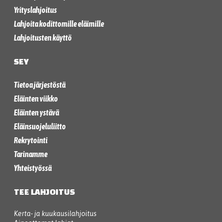
Yrityslahjoitus
Lahjoita kodittomille eläimille
Lahjoitusten käyttö
SEY
Tietoa järjestöstä
Eläinten viikko
Eläinten ystävä
Eläinsuojeluliitto
Rekrytointi
Tarinamme
Yhteistyössä
TEE LAHJOITUS
Kerta- ja kuukausilahjoitus