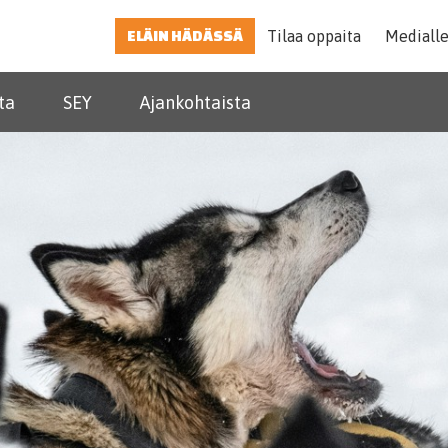
ELÄIN HÄDÄSSÄ
Tilaa oppaita
Mediall
ta
SEY
Ajankohtaista