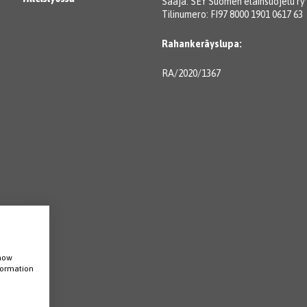
Saaja: SEY Suomen eläinsuojelu ry
Tilinumero: FI97 8000 1901 0617 63
Rahankeräyslupa:
RA/2020/1367
show
nformation