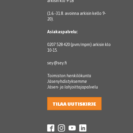
arkisin klo 9-18
(1.6.-31.8. avoinna arkisin kello 9-
20).
Asiakaspalvelu:
0207 528 420 (pvm/mpm) arkisin klo
10-15.
sey@sey.fi
Toimiston henkilökunta
Jäsenyhdistyksemme
Jäsen- ja lahjoittajapalvelu
TILAA UUTISKIRJE