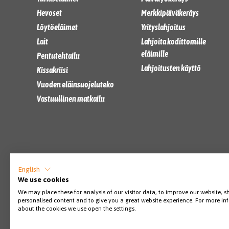
Hevoset
Merkkipäiväkeräys
Löytöeläimet
Yrityslahjoitus
Lait
Lahjoita kodittomille
eläimille
Pentutehtailu
Lahjoitusten käyttö
Kissakriisi
Vuoden eläinsuojeluteko
Vastuullinen matkailu
English
We use cookies
We may place these for analysis of our visitor data, to improve our website, 
personalised content and to give you a great website experience. For more i
about the cookies we use open the settings.