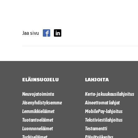
Jaa sivu
ELÄINSUOJELU
LAHJOITA
Neuvojatoiminta
Kerta- ja kuukausilahjoitus
Jäsenyhdistyksemme
Aineettomat lahjat
Lemmikkieläimet
MobilePay-lahjoitus
Tuotantoeläimet
Tekstiviestilahjoitus
Luonnoneläimet
Testamentti
Turkiseläimet
Päivätyökeräys