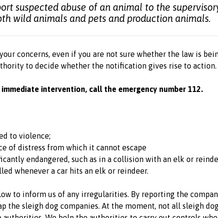
ort suspected abuse of an animal to the supervisory
both wild animals and pets and production animals.
 your concerns, even if you are not sure whether the law is bein
thority to decide whether the notification gives rise to action.
es immediate intervention, call the emergency number 112.
ed to violence;
ace of distress from which it cannot escape
ificantly endangered, such as in a collision with an elk or rei
led whenever a car hits an elk or reindeer.
ow to inform us of any irregularities. By reporting the compan
map the sleigh dog companies. At the moment, not all sleigh do
 authorities. We help the authorities to carry out controls wh