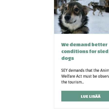
We demand better
conditions for sled
dogs
SEY demands that the Anim
Welfare Act must be obser
the tourism…
LUE LISÄÄ