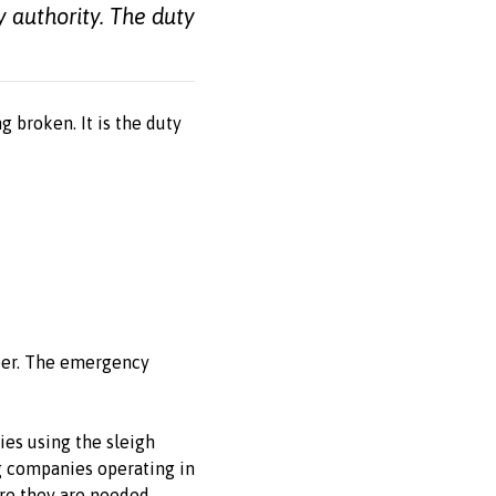
 authority. The duty
g broken. It is the duty
ndeer. The emergency
ies using the sleigh
g companies operating in
ere they are needed.