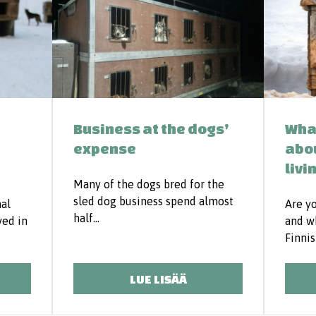
Business at the dogs’
What
expense
abou
livi
Many of the dogs bred for the
sled dog business spend almost
al
Are y
half…
ved in
and w
Finni
LUE LISÄÄ