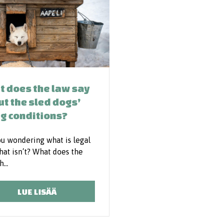
 does the law say
t the sled dogs’
ng conditions?
ou wondering what is legal
hat isn’t? What does the
sh…
LUE LISÄÄ