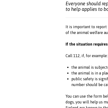
Everyone should rep
to help applies to 
It is important to report
of the animal welfare au
If the situation requir
Call 112, if, for example:
the animal is subject
the animal is in a pl
public safety is sign
number should be cal
You can use the form bel
dogs, you will help us 
Finland are known to the