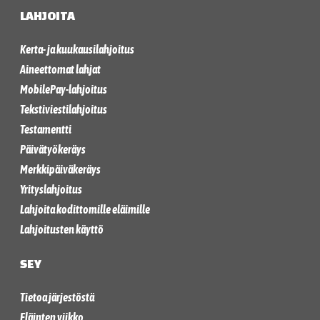
LAHJOITA
Kerta- ja kuukausilahjoitus
Aineettomat lahjat
MobilePay-lahjoitus
Tekstiviestilahjoitus
Testamentti
Päivätyökeräys
Merkkipäiväkeräys
Yrityslahjoitus
Lahjoita kodittomille eläimille
Lahjoitusten käyttö
SEY
Tietoa järjestöstä
Eläinten viikko