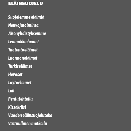
ELÄINSUOJELU
Suojelemme eläimiä
Neuvojatoiminta
Jäsenyhdistyksemme
Lemmikkieläimet
Tuotantoeläimet
Luonnoneläimet
Turkiseläimet
Hevoset
Löytöeläimet
Lait
Pentutehtailu
Kissakriisi
Vuoden eläinsuojeluteko
Vastuullinen matkailu