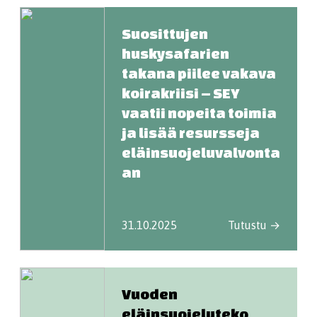
Suosittujen
huskysafarien
takana piilee vakava
koirakriisi – SEY
vaatii nopeita toimia
ja lisää resursseja
eläinsuojeluvalvonta
an
31.10.2025
Tutustu →
Vuoden
eläinsuojeluteko