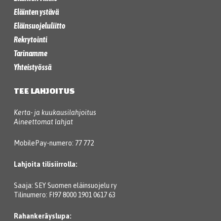
Eläinten ystävä
Eläinsuojeluliitto
Rekrytointi
Tarinamme
Yhteistyössä
TEE LAHJOITUS
Kerta- ja kuukausilahjoitus
Aineettomat lahjat
MobilePay-numero: 77 772
Lahjoita tilisiirrolla:
Saaja: SEY Suomen eläinsuojelu ry
Tilinumero: FI97 8000 1901 0617 63
Rahankeräyslupa: