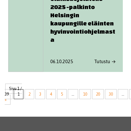
2025 -palkinto
Helsingin
kaupungille eläinten
hyvinvointiohjelmast
a
06.10.2025
Tutustu →
Sivu 1 /
39
1
2
3
4
5
...
10
20
30
...
»