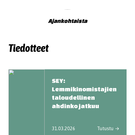
Ajankohtaista
Tiedotteet
SEY:
Lemmikinomistajien
taloudellinen
ahdinko jatkuu
31.03.2026
Tutustu →