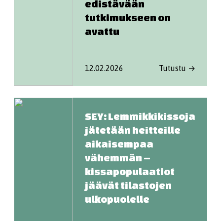
edistävään
tutkimukseen on
avattu
12.02.2026
Tutustu →
SEY: Lemmikkikissoja
jätetään heitteille
aikaisempaa
vähemmän –
kissapopulaatiot
jäävät tilastojen
ulkopuolelle