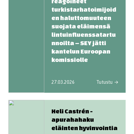
reagoineet
turkistarhatoimijoid
en haluttomuuteen
suojata eläimensä
lintuinfluenssatartu
nnoilta – SEY jätti
kantelun Euroopan
komissiolle
27.03.2026
Tutustu →
Heli Castrén -
apurahahaku
eläinten hyvinvointia