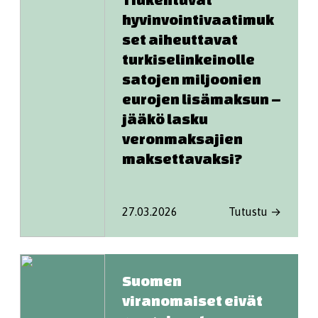
hyvinvointivaatimuk
set aiheuttavat
turkiselinkeinolle
satojen miljoonien
eurojen lisämaksun –
jääkö lasku
veronmaksajien
maksettavaksi?
27.03.2026
Tutustu →
Suomen
viranomaiset eivät