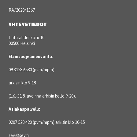
RA/2020/1367
YHTEYSTIEDOT
Lintulahdenkatu 10
00500 Helsinki
Eläinsuojeluneuvonta:
09 3158 6580 (pvm/mpm)
arkisin klo 9-18
(1.6.-31.8. avoinna arkisin kello 9-20).
Asiakaspalvelu:
0207 528 420 (pvm/mpm) arkisin klo 10-15.
sey@sey.fi