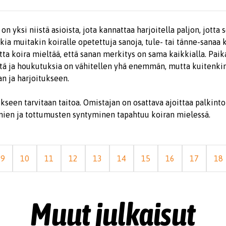
n yksi niistä asioista, jota kannattaa harjoitella paljon, jotta
kia muitakin koiralle opetettuja sanoja, tule- tai tänne-sanaa 
tta koira mieltää, että sanan merkitys on sama kaikkialla. Paika
tä ja houkutuksia on vähitellen yhä enemmän, mutta kuitenkin 
an ja harjoitukseen.
een tarvitaan taitoa. Omistajan on osattava ajoittaa palkinto
mien ja tottumusten syntyminen tapahtuu koiran mielessä.
9
10
11
12
13
14
15
16
17
18
Muut julkaisut