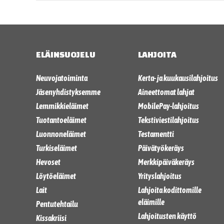
ELÄINSUOJELU
LAHJOITA
Neuvojatoiminta
Kerta- ja kuukausilahjoitus
Jäsenyhdistyksemme
Aineettomat lahjat
Lemmikkieläimet
MobilePay-lahjoitus
Tuotantoeläimet
Tekstiviestilahjoitus
Luonnoneläimet
Testamentti
Turkiseläimet
Päivätyökeräys
Hevoset
Merkkipäiväkeräys
Löytöeläimet
Yrityslahjoitus
Lait
Lahjoita kodittomille
eläimille
Pentutehtailu
Lahjoitusten käyttö
Kissakriisi