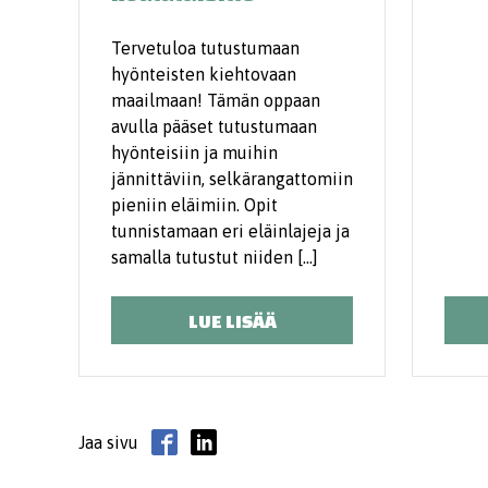
Tervetuloa ­tutustumaan
hyönteisten kiehtovaan
maailmaan! Tämän oppaan
avulla pääset tutustumaan
hyönteisiin ja muihin
jännittäviin, selkärangattomiin
pieniin eläimiin. Opit
tunnistamaan eri eläinlajeja ja
samalla tutustut niiden […]
LUE LISÄÄ
Jaa sivu