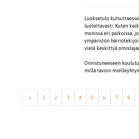
Luoksetulo kutsuttaessa o
luotettavasti. Kuten kaik
monissa eri paikoissa, jo
ympäristön häiriötekijöi
vielä keskittyä omistaja
Onnistuneeseen koulutuks
millä tavoin mielleyhty
«
1
2
3
4
5
6
7
8