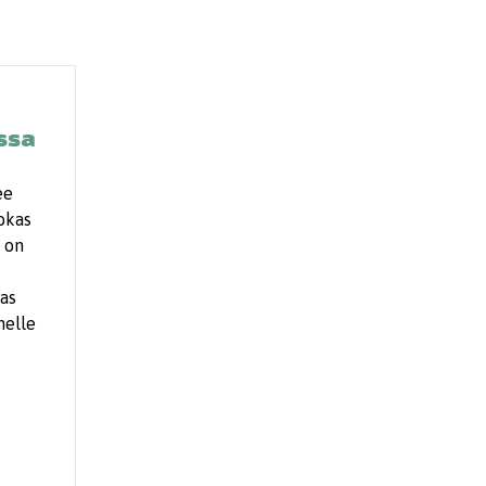
issa
ee
okas
a on
kas
nelle