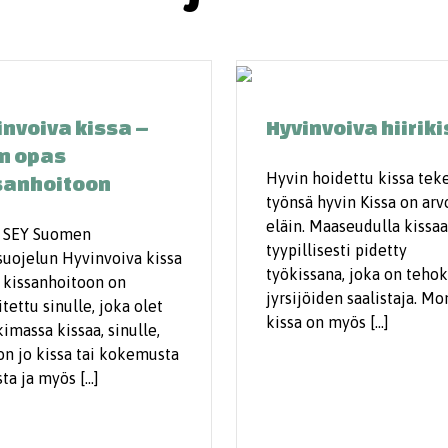
invoiva kissa –
Hyvinvoiva hiirik
n opas
Hyvin hoidettu kissa tek
sanhoitoon
työnsä hyvin Kissa on arv
eläin. Maaseudulla kissa
 SEY Suomen
tyypillisesti pidetty
suojelun Hyvinvoiva kissa
työkissana, joka on teho
 kissan­hoitoon on
jyrsijöiden saalistaja. Mo
itettu sinulle, joka olet
kissa on myös […]
imassa kissaa, sinulle,
 on jo kissa tai kokemusta
sta ja myös […]