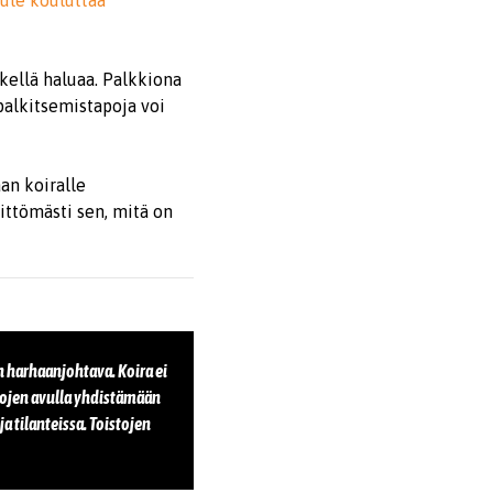
tule kouluttaa
tkellä haluaa. Palkkiona
palkitsemistapoja voi
aan koiralle
ittömästi sen, mitä on
n harhaanjohtava. Koira ei
lojen avulla yhdistämään
a tilanteissa. Toistojen