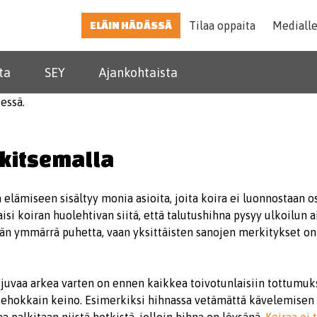
ELÄIN HÄDÄSSÄ
Tilaa oppaita
Mediall
ta
SEY
Ajankohtaista
lkitsemalla
elämiseen sisältyy monia asioita, joita koira ei luonnostaan os
aisi koiran huolehtivan siitä, että talutushihna pysyy ulkoilun 
än ymmärrä puhetta, vaan yksittäisten sanojen merkitykset on 
juvaa arkea varten on ennen kaikkea toivotunlaisiin tottumuks
tehokkain keino. Esimerkiksi hihnassa vetämättä kävelemise