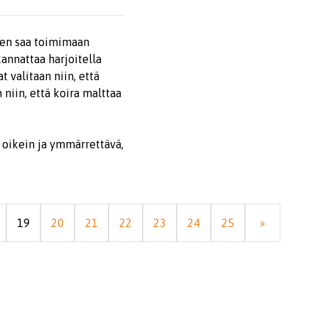
 sen saa toimimaan
kannattaa harjoitella
t valitaan niin, että
niin, että koira malttaa
 oikein ja ymmärrettävä,
19
20
21
22
23
24
25
»