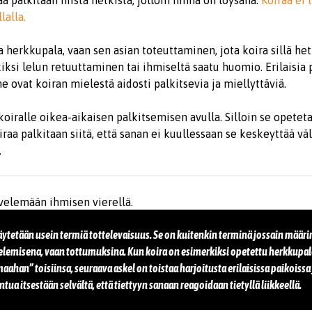
raa palkitaan niistä hetkistä, jolloin hihna on löysänä.
Koiraa ei 
lalla.
la herkkupala, vaan sen asian toteuttaminen, jota koira sillä he
ksi lelun retuuttaminen tai ihmiseltä saatu huomio. Erilaisia 
e ovat koiran mielestä aidosti palkitsevia ja miellyttäviä.
oiralle oikea-­aikaisen palkitsemisen avulla. Silloin se opetet
aa palkitaan siitä, että sanan ei kuullessaan se keskeyttää väl
.
ytetään usein termiä tottelevaisuus. Se on kuitenkin terminä jossain määri
ttelemisena, vaan tottumuksina. Kun koira on esimerkiksi opetettu herkkupa
han” toisiinsa, seuraava askel on toistaa harjoitusta erilaisissa paikoissa j
ntua itsestään selvältä, että tiettyyn sanaan reagoidaan tietyllä liikkeellä.