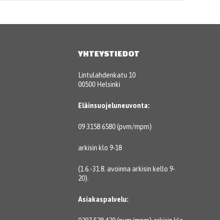
YHTEYSTIEDOT
Lintulahdenkatu 10
00500 Helsinki
Eläinsuojeluneuvonta:
09 3158 6580 (pvm/mpm)
arkisin klo 9-18
(1.6.-31.8. avoinna arkisin kello 9-
20).
Asiakaspalvelu: