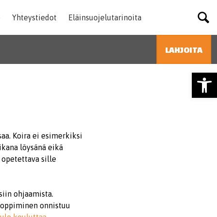
SEY Suomen el
e
Yhteystiedot
Eläinsuojelutarinoita
LAHJOITA
HAE
Type 2 or more characters
Open
for results.
aa. Koira ei esimerkiksi
aikana löysänä eikä
opetettava sille
iin ohjaamista.
n oppiminen onnistuu