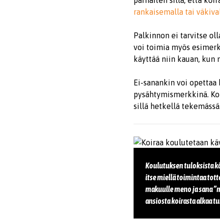
parhaiten sillä, että koi
rankaisemalla tai väkival
Palkinnon ei tarvitse ol
voi toimia myös esimerki
käyttää niin kauan, kun n
Ei-sanankin voi opettaa k
pysähtymismerkkinä. Koir
sillä hetkellä tekemässä
Koulutuksen tuloksista kä
itse miellä toimintaa to
makuulle meno ja sana ”maa
ansiosta koirasta alkaa tu