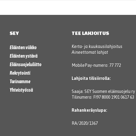
SEY
TEE LAHJOITUS
Kerta- ja kuukausilahjoitus
Eläinten viikko
Aineettomat lahjat
Eläinten ystävä
Eläinsuojeluliitto
MobilePay-numero: 77 772
Rekrytointi
Lahjoita tilisiirrolla:
Tarinamme
Yhteistyössä
Saaja: SEY Suomen eläinsuojelu ry
Tilinumero: FI97 8000 1901 0617 63
Rahankeräyslupa:
RA/2020/1367