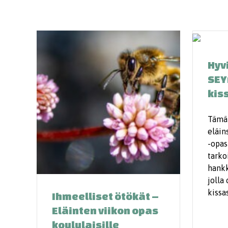
Hyv
SEY
kis
Tämä
eläin
-opas
tarko
hankk
jolla
kissa
Ihmeelliset ötökät –
Eläinten viikon opas
koululaisille