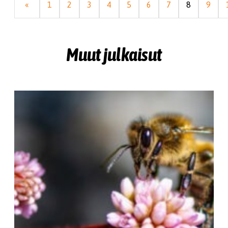
«
1
2
3
4
5
6
7
8
9
Muut julkaisut