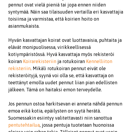
pennut ovat vielä pieniä tai jopa ennen niiden
syntymää. Näin saa tilaisuuden vertailla eri kasvattajia
toisiinsa ja varmistaa, että koirien hoito on
asianmukaista.
Hyvän kasvattajan koirat ovat luottavaisia, puhtaita ja
elävät monipuolisessa, virikkeellisessä
kotiympäristössä. Hyvä kasvattaja myös rekisteröi
koiran
Koira­rekisteriin
ja rotukoiran
Kennelliiton
rekisteriin
. Mikäli rotukoiran pennut eivät ole
rekisteröityjä, syynä voi olla se, että kasvattaja on
teettänyt emolla uudet pennut liian pian edellisten
jälkeen. Tämä on haitaksi emon terveydelle.
Jos pennun ostoa harkitsevan ei anneta nähdä pennun
emoa eikä kotia, epäilysten on syytä herätä.
Suomessakin esiintyy valitettavasti niin sanottua
pentutehtailua
, jossa pentuja tuotetaan huonoissa