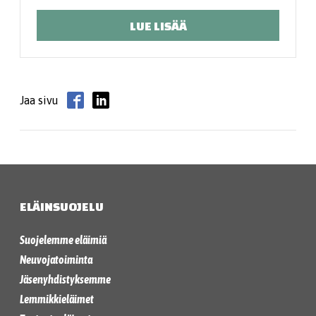
LUE LISÄÄ
Jaa sivu
ELÄINSUOJELU
Suojelemme eläimiä
Neuvojatoiminta
Jäsenyhdistyksemme
Lemmikkieläimet