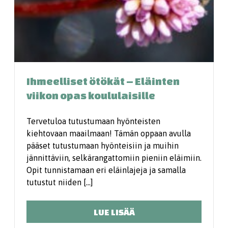
Ihmeelliset ötökät – Eläinten
viikon opas koululaisille
Tervetuloa ­tutustumaan hyönteisten
kiehtovaan maailmaan! Tämän oppaan avulla
pääset tutustumaan hyönteisiin ja muihin
jännittäviin, selkärangattomiin pieniin eläimiin.
Opit tunnistamaan eri eläinlajeja ja samalla
tutustut niiden […]
LUE LISÄÄ