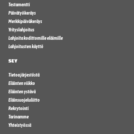
Testamentti
Päivätyökeräys
Merkkipäiväkeräys
Yrityslahjoitus
Lahjoita kodittomille eläimille
Lahjoitusten käyttö
SEY
Tietoa järjestöstä
Eläinten viikko
Eläinten ystävä
Eläinsuojeluliitto
Rekrytointi
Tarinamme
Yhteistyössä