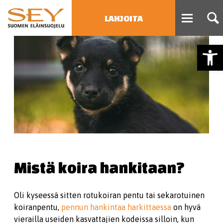
LAHJOITA
Open
HAE
Type 2 or more characters
for results.
Mistä koira hankitaan?
Oli kyseessä sitten rotukoiran pentu tai sekarotuinen
koiranpentu,
p
ennun hankintaa harkittaessa
on hyvä
vierailla useiden kasvattajien kodeissa silloin, kun