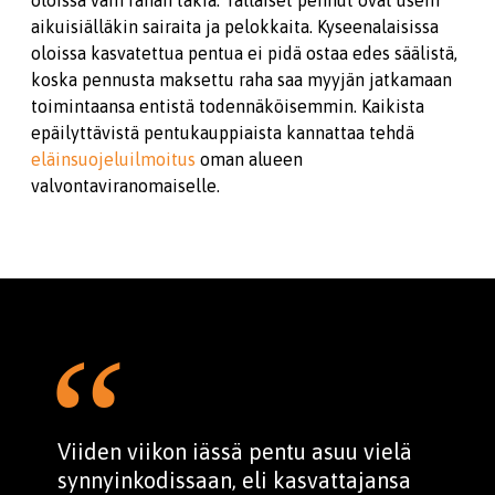
oloissa vain rahan takia. Tällaiset pennut ovat usein
aikuisiälläkin sairaita ja pelokkaita. Kyseenalaisissa
oloissa kasvatettua pentua ei pidä ostaa edes säälistä,
koska pennusta maksettu raha saa myyjän jatkamaan
toimintaansa entistä todennäköisemmin. Kaikista
epäilyttävistä pentukauppiaista kannattaa tehdä
eläinsuojeluilmoitus
oman alueen
valvontaviranomaiselle.
Viiden viikon iässä pentu asuu vielä
synnyinkodissaan, eli kasvattajansa