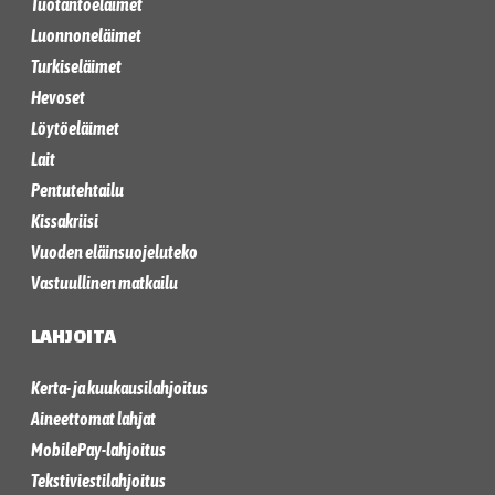
Tuotantoeläimet
Luonnoneläimet
Turkiseläimet
Hevoset
Löytöeläimet
Lait
Pentutehtailu
Kissakriisi
Vuoden eläinsuojeluteko
Vastuullinen matkailu
LAHJOITA
Kerta- ja kuukausilahjoitus
Aineettomat lahjat
MobilePay-lahjoitus
Tekstiviestilahjoitus