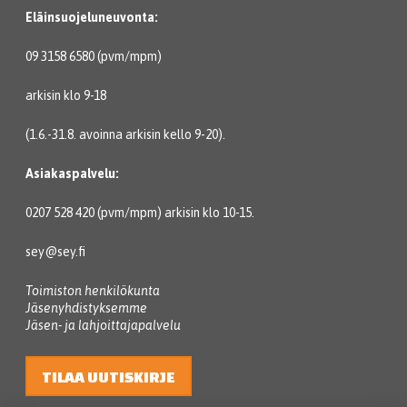
Eläinsuojeluneuvonta:
09 3158 6580 (pvm/mpm)
arkisin klo 9-18
(1.6.-31.8. avoinna arkisin kello 9-20).
Asiakaspalvelu:
0207 528 420 (pvm/mpm) arkisin klo 10-15.
sey@sey.fi
Toimiston henkilökunta
Jäsenyhdistyksemme
Jäsen- ja lahjoittajapalvelu
TILAA UUTISKIRJE