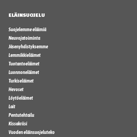
ELÄINSUOJELU
Suojelemme eläimiä
Neuvojatoiminta
Jäsenyhdistyksemme
Lemmikkieläimet
Tuotantoeläimet
Luonnoneläimet
Turkiseläimet
Hevoset
Löytöeläimet
Lait
Pentutehtailu
Kissakriisi
Vuoden eläinsuojeluteko