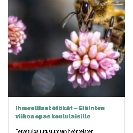
Ihmeelliset ötökät – Eläinten
viikon opas koululaisille
Tervetuloa ­tutustumaan hyönteisten