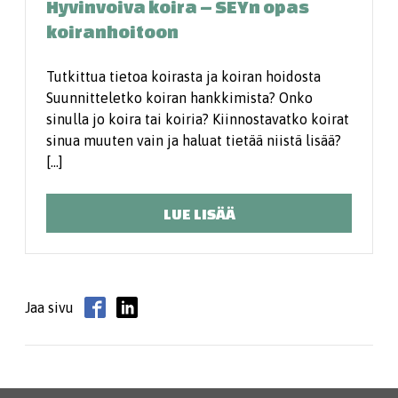
Hyvinvoiva koira – SEYn opas
koiranhoitoon
Tutkittua tietoa koirasta ja koiran hoidosta
Suunnitteletko koiran hankkimista? Onko
sinulla jo koira tai koiria? Kiinnostavatko koirat
sinua muuten vain ja haluat tietää niistä lisää?
[…]
LUE LISÄÄ
Jaa sivu