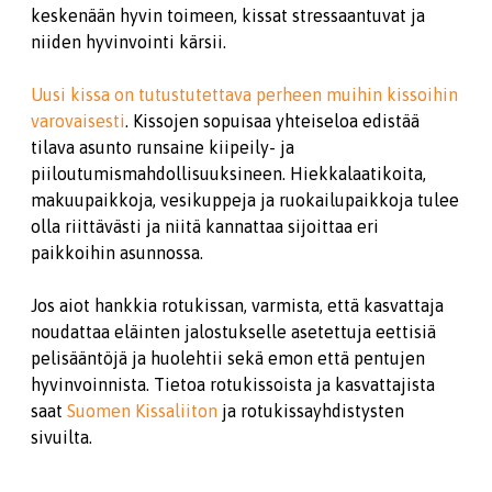
keskenään hyvin toimeen, kissat stressaantuvat ja
niiden hyvinvointi kärsii.
Uusi kissa on tutustutettava perheen muihin kissoihin
varovaisesti
. Kissojen sopuisaa yhteiseloa edistää
tilava asunto runsaine kiipeily- ja
piiloutumismahdollisuuksineen. Hiekkalaatikoita,
makuu­paikkoja, vesikuppeja ja ruokailupaikkoja tulee
olla riittävästi ja niitä kannattaa sijoittaa eri
paikkoihin asunnossa.
Jos aiot hankkia rotukissan, varmista, että kasvattaja
noudattaa eläinten jalostukselle asetettuja eettisiä
pelisääntöjä ja huolehtii sekä emon että pentujen
hyvinvoinnista. Tietoa rotukissoista ja kasvattajista
saat
Suomen Kissaliiton
ja rotukissayhdistysten
sivuilta.