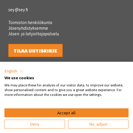
sey@sey.fi
Toimiston henkilökunta
Jäsenyhdistyksemme
Jäsen- ja lahjoittajapalvelu
TILAA UUTISKIRJE
English
We use cookies
We may place these for analysis of our visitor data, to improve our website,
show personalised content and to give you a great website experience. For
more information about the cookies we use open the settings.
© SEY Suomen eläinsuojelu 2026
Accept all
Tietosuojakäytännöt
Rahankeräyslupa
Saavutettavuus
Deny
No, adjust
Maksuehdot
Ota yhteyttä
Toimijoille
EN
SV