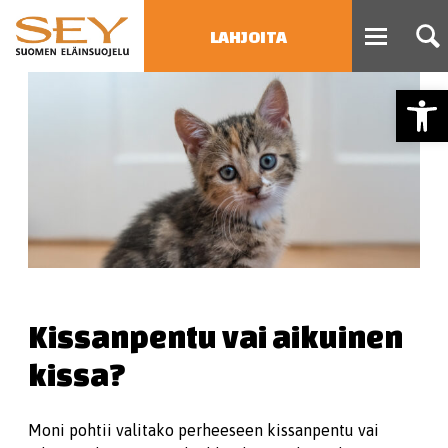
LAHJOITA
Open
HAE
Type 2 or more characters
for results.
Kissanpentu vai aikuinen
kissa?
Moni pohtii valitako perheeseen kissanpentu vai