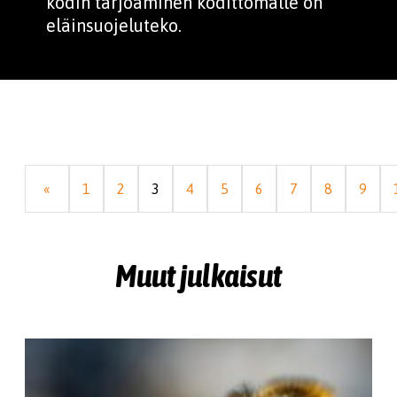
kodin tarjoaminen kodittomalle on
eläinsuojeluteko.
«
1
2
3
4
5
6
7
8
9
Muut julkaisut