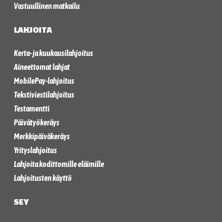
Vastuullinen matkailu
LAHJOITA
Kerta- ja kuukausilahjoitus
Aineettomat lahjat
MobilePay-lahjoitus
Tekstiviestilahjoitus
Testamentti
Päivätyökeräys
Merkkipäiväkeräys
Yrityslahjoitus
Lahjoita kodittomille eläimille
Lahjoitusten käyttö
SEY