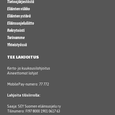
Tietoa järjestöstä
Eläinten viikko
Eläinten ystävä
Eläinsuojeluliitto
Rekrytointi
Tarinamme
Yhteistyössä
TEE LAHJOITUS
Kerta- ja kuukausilahjoitus
Aineettomat lahjat
MobilePay-numero: 77 772
Lahjoita tilisiirrolla:
Saaja: SEY Suomen eläinsuojelu ry
Tilinumero: FI97 8000 1901 0617 63