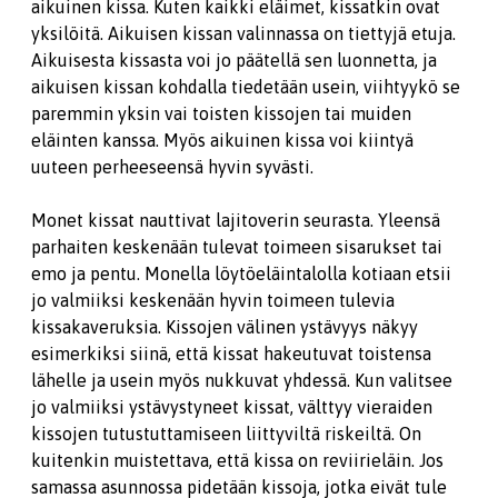
aikuinen kissa. Kuten kaikki eläimet, kissatkin ovat
yksilöitä. Aikuisen kissan valinnassa on tiettyjä etuja.
Aikuisesta kissasta voi jo päätellä sen luonnetta, ja
aikuisen kissan kohdalla tiedetään usein, viihtyykö se
paremmin yksin vai toisten kissojen tai muiden
eläinten kanssa. Myös aikuinen kissa voi kiintyä
uuteen perheeseensä hyvin syvästi.
Monet kissat nauttivat lajitoverin seurasta. Yleensä
parhaiten keskenään tulevat toimeen sisarukset tai
emo ja pentu. Monella löytöeläintalolla kotiaan etsii
jo valmiiksi keskenään hyvin toimeen tulevia
kissakaveruksia. Kissojen välinen ystävyys näkyy
esimerkiksi siinä, että kissat hakeutuvat toistensa
lähelle ja usein myös nukkuvat yhdessä. Kun valitsee
jo valmiiksi ystävystyneet kissat, välttyy vieraiden
kissojen tutustuttamiseen liittyviltä riskeiltä. On
kuitenkin muistettava, että kissa on reviirieläin. Jos
samassa asunnossa pidetään kissoja, jotka eivät tule